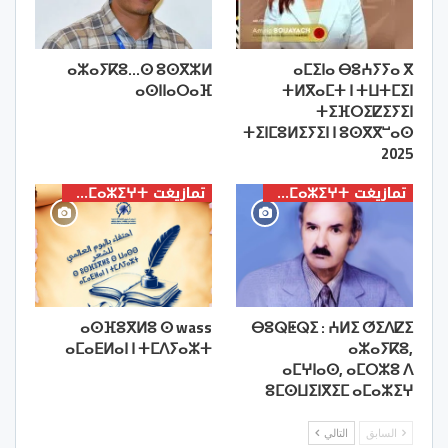
ⴰⵣⴰⵢⴽⵓ…ⵙ ⵓⵙⴳⵣⵍ
ⴰⵎⵉⵏⴰ ⴱⵓⵄⵢⵢⴰ ⴳ
ⴰⵙⵏⵏⴰⵔⴰⴼ
ⵜⵍⴳⴰⵎⵜ ⵏ ⵜⵡⵜⵎⵉⵏ
ⵜⵉⴼⵔⵉⵇⵉⵢⵉⵏ
ⵜⵉⵏⵎⵓⵍⵉⵢⵉⵏ ⵏ ⵓⵙⴳⴳⵯⴰⵙ
2025
تمازيغت ⵜⴰⵎⴰⵣⵉⵖⵜ
تمازيغت ⵜⴰⵎⴰⵣⵉⵖⵜ
ⴰⵙⴼⵓⴳⵍⵓ ⵙ wass
ⴱⵓⵕⵟⵕⵉ : ⵄⵍⵉ ⵚⵉⴷⵇⵉ
ⴰⵎⴰⴹⵍⴰⵏ ⵏ ⵜⵎⴷⵢⴰⵣⵜ
ⴰⵣⴰⵢⴽⵓ,
ⴰⵎⵖⵏⴰⵙ, ⴰⵎⵔⵣⵓ ⴷ
ⵓⵎⵙⵡⵉⵏⴳⵉⵎ ⴰⵎⴰⵣⵉⵖ
السابق
التالي