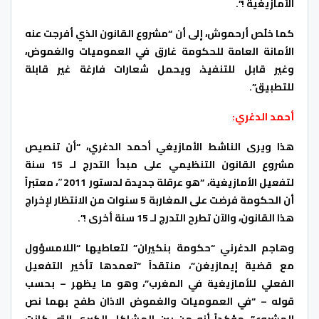
الأمازيغية !”.
كما خلُص أرحموش، إلى أن “مشروع القانون الذي أفرجت عنه
الأمانة العامة للحكومة غارق في العموميات والغموض،
وغير قابل للتنفيذ، ويحمل شعارات فارغة غير قابلة
للتطبيق”.
أحمد الدغري:
هذا ويرى الناشط الأمازيغي أحمد الدغري، “أن تنصيص
مشروع القانون التنظيمي على مبدأ التدرج لـ 15 سنة
لتفعيل الأمازيغية، “هو عرقلة جديدة لدستور 2011″، معتبراً
أن الحكومة فرضت على المغاربة 5 سنوات من الانتظار لإخراج
هذا القانون، والآن تطرح التدرج لـ 15 سنة أخرى !”.
وهاجم الدغرني “حكومة بنكيران” لتعاطيها “اللامسؤول
مع قضية إيمازيغن”، منتقداً “تعمدها تأخير التفعيل
الفعلي للأمازيغية في المغرب”، وهو ما يظهر – بحسب
قوله – “في العموميات والغموض الاذان طفح بهما نص
المشروع”، مؤكداً أنه من بين المشاكل الكبرى التي كانت