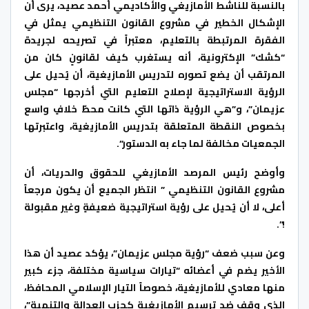
بالنسبة للناشط الأمازيغي والأكاديمي أحمد عصيد، يرى أن
الإشكال الخطير في مشروع القانون التنظيمي يمثل في
الفقرة المرتبطة بالتعليم، معتبراً في تصريحه لجريدة
“كشك” الإكترونية، أنه يستغرب كيف لقانونٍ كان من
المرتقب أن يضع تصوره لتدريس الأمازيغية، أن يُحيل على
الرؤية الاستراتيجية لإصلاح التعليم التي أخرجها “مجلس
عزيمان”، و”هي الرؤية ذاتها التي كانت محطّ خلافٍ واسع
بخصوص النقطة المتعلقة بتدريس الأمازيغية، واعتبرتها
الجمعيات مخالفة لما جاء به الدستور”.
وأوضح رئيس المرصد الأمازيغي للحقوق والحريات، أن
مشروع القانون التنظيمي ” انتظر الجميع أن يكون مرجعاً
أعلى، لا أن يُحيل على رؤية استراتيجية ضعيفةٍ وغير مقبولة
!”.
وعن سبب ضعف “رؤية مجلس عزيمان”، يؤكد عصيد أن هذا
الأخير يضم في أعضائه “تيارات سياسية مختلفة، جزء كبير
منها معادي للأمازيغية، خصوصاً التيار الإسلامي المحافظ،
الذي وقف ضد ترسيم الأمازيغية كحزب العدالة والتنمية”،