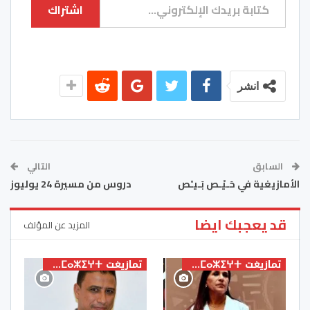
اشتراك
انشر
السابق
التالي
الأمازيغية في حَـيْـص بَـيـْص
دروس من مسيرة 24 يوليوز
قد يعجبك ايضا
المزيد عن المؤلف
تمازيغت ⵜⴰⵎⴰⵣⵉⵖⵜ
تمازيغت ⵜⴰⵎⴰⵣⵉⵖⵜ