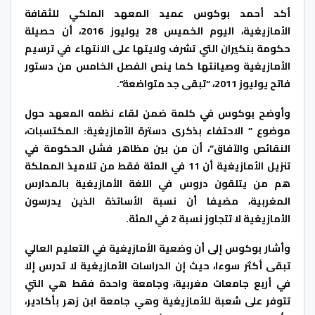
أكد أحمد بوكوس عميد المعهد الملكي للثقافة
الأمازيغية، اليوم الخميس 28 يوليوز 2016، أن حصيلة
حكومة بنكيران التي تشرف ولايتها على الانتهاء في ترسيم
الأمازيغية وصيانتها كما ينص الفصل الخامس من دستور
فاتح يوليوز 2011، “تبقى جد متواضعة”.
وأوضح بوكوس في كلمة ضمن لقاء نظمه المعهد حول
موضوع ” الاحتفاء بذكرى دسترة الأمازيغية: المكتسبات،
النقائص والآفاق”، أن من بين مظاهر فشل الحكومة في
تنزيل الأمازيغية أن 11 في المئة فقط من تلاميذ المملكة
هم من يتلقون دروس في اللغة الأمازيغية بالمدارس
المغربية، مضيفا أن نسبة الأساتذة الذين يدرسون
الأمازيغية لا تتجاوز نسبة 2 في المئة.
وأشار بوكوس إلى أن وضعية الأمازيغية في التعليم العالي
تبقى أكثر سوءا، حيث إن الدراسات الأمازيغية لا تدرس إلا
في أربع جامعات مغربية، وجامعة واحدة فقط هي التي
تتوفر على شعبة للأمازيغية وهي جامعة ابن زهر بأكادير،