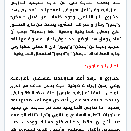
سنة يصعب الحذيث حتى عن بداية حقيقية لتدريس
الأمازيغية. وفي تأمل سريع في المعجم المستعمل في هذا
المشروع أثار انتباهي وجود كلمات من قبيل “يمكن”
و”يجوز” وكأن واضع هذا المشروع يتحذث من خارج الدستور
الذي يعطي للأمازيغية وضعية “لغة رسمية” ويجب أن
تعامل وفق هذا الوضع الجديد وفي اطار المساواة مع اللغة
العربية بعيدا عن “يمكن” و”يجوز” التي لا تعطي عمليا وفي
نهاية المطاف الا “لايمكن” و”لايجوز” استعمال الأمازيغية.
التجاني الهمزاوي :
المشروع لا يرسم أفقا استراتيجيا لمستقبل الأمازيغية،
وبقي رهين إجراءات ظرفية. حيث يجعل هدفه هو تعزيز
التواصل باللغة الأمازيغية وليس إنصاف هذه اللغة والرقي
بها لمكانة لغة قادرة على أداء كل الوظائف بصفتها لغة
رسمية. أما تدريس الأمازيغية فقد تم تحديده في جميع
مستويات التعليم الأساسي والثانوي وتم استثناء الجامعة،
حيث أتاح لها فقط إمكانية فتح مسالك ووحدات بحث.
وبخصوص تأهيل الموظفين فأقصى هدف للمشروع هو