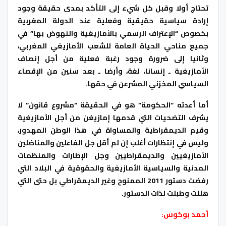
تحتاج أولا وقبل كل شيء إلى التأكد بمدى حقيقة وجود
إرادة سياسية حقيقية وفعلية عند الدولة المغربية
بخصوص “الإعتراف الرسمي بالأمازيغية والنهوض بها” في
جميع مناحي الحياة العامة للشعب الأمازيغي المغربي،
وثانيا إلى ضرورة وجود رغبة فعلية من أجل إنصاف
الأمازيغية ـ إنسانا، لغة، وأرضا ـ بعد سنين من الإقصاء
السياسي المخزني المشرعن في حقها.
أما أعدته “الحكومة” هو في الحقيقة “مشروع قانون” لا
يشرف التضحيات التي قدمها إمازيغن من أجل الأمازيغية
وقيم الديمقراطية والمساواة في هذا الوطن المهدور،
وليس في إنتظارات أغلب إن لم أقل جل الفاعلين والمناضلين
الأمازيغيين والديمقراطيين وجل الإطارات والمنظمات
المدنية والسياسية الأمازيغية والحقوقية في البلاد التي
رفضت دستور 2011 الممنوح وغير الديمقراطي بل حتى التي
هللت وطبلت لذات الدستور.
أحمد بوكوس: