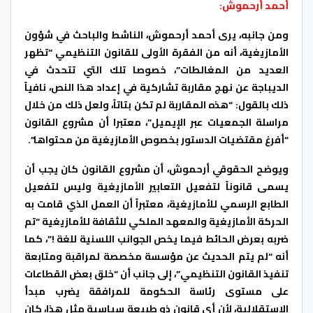
أحمد أرحموش:
ومن جانبه، يرى أحمد أرحموش، الناشط والباحث في شؤون
الأمازيغية، أنه من الفقرة الأولى للقانون التنظيمي “تظهر
العديد من المغالطات”، خصوصا تلك التي تتحدث في
الديباجة عن نهج مقاربة تشاركية في إعداد هذا النص، نافياً
ذلك بالقول: “هذه المقاربة لم تكن بتاتاً، ولعل ذلك من خلال
مراسلة الجمعيات عبر الإيميل”، معتبرا أن مشروع القانون
“أفرغ مقتضيات الدستور بخصوص الأمازيغية من محتواها”.
ويوضح الحقوقي أرحموش، أن مشروع القانون كان يجب أن
يسمى قانوناً لتفعيل التعابير الأمازيغية وليس لتفعيل
الطابع الرسمي للأمازيغية، معتبراً أن العمل الذي قامت به
الحركة الأمازيغية والمعهد الملكي للثقافة للأمازيغية “تم
ضربه بعرض الحائط فيما يخص الجوانب اللسنية للغة !”، كما
أنه “لم يتم الحديث عن مؤسسة مخصصة لمراقبة ومتابعة
تنفيذ القانون التنظيمي”، إلى جانب أن “خلق بعض القطاعات
على مستوى رئاسة الحكومة للمرافقة يضرب مبدأ
الاستقلالية، لأن أي قانون ذو طبيعة سياسية مثل هذا، كان