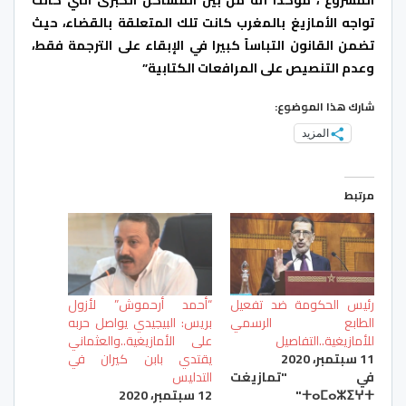
تواجه الأمازيغ بالمغرب كانت تلك المتعلقة بالقضاء، حيث
تضمن القانون التباساً كبيرا في الإبقاء على الترجمة فقط،
وعدم التنصيص على المرافعات الكتابية”
شارك هذا الموضوع:
المزيد
مرتبط
رئيس الحكومة ضد تفعيل
“أحمد أرحموش” لأزول
الطابع الرسمي
بريس: البيجيدي يواصل حربه
للأمازيغية..التفاصيل
على الأمازيغية..والعثماني
11 سبتمبر، 2020
يقتدي بابن كيران في
في "تمازيغت
التدليس
ⵜⴰⵎⴰⵣⵉⵖⵜ"
12 سبتمبر، 2020