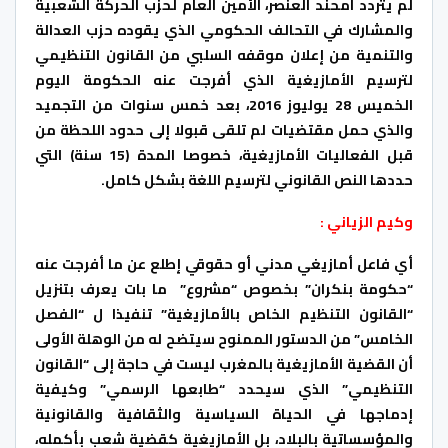
لم يتردد امحند العنصر، الأمين العام لحزب الحركة الشعبية
والمشارك في التحالف الحكومي الذي يقوده حزب العدالة
والتنمية من إعلان موقفه السلبي من القانون التنظيمي
لترسيم الأمازيغية الذي أفرجت عنه الحكومة اليوم
الخميس 28 يوليوز 2016، بعد خمس سنوات من التجميد
والذي حمل مقتضيات لم تلقى قبولا إلى حدود اللحظة من
قبل الفعاليات الأمازيغية، خصوصا المدة (15 سنة) التي
حددها النص القانوني لترسيم اللغة بشكل كامل.
وكيم الزياني :
أي فاعل أمازيغي مدني أو حقوقي إطلع عن ما أفرجت عنه
“حكومة بنكران” بخصوص “مشروع” ما بات يعرف بتنزيل
“القانون التنظيم الخاص بالأمازيغية” تنفيذا ل “الفصل
الخامس” من الدستور الممنوح سيتضح له من الوهلة الأولى
أن القضية الأمازيغية بالمغرب ليست في حاجة إلى “القانون
التنظيمي” الذي سيحدد “طابعها الرسمي” وكيفية
إدماجها في الحياة السياسية والثقافية والقانونية
والمؤسساتية بالبلاد، بل الأمازيغية كقضية شعب بأكمله،