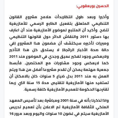
الحسين بويعقوبي:
وأخيرا وبعد طول انتظاربدأت ملامح مشروع القانون
التنظيمي المتعلق بتفعيل الطابع الرسمي للأمازيغية
تتضح. وأكيد أن المتتبع لموضوع الأمازيغية مند أن اعترف
بها دستور 2011 والنقاش الدائر حول قانونها التنظيمي
ومبررات تأخيره سيكتشف أن مضمون هذا المشروع (في
حالة صحة الأخبار الرائجة) لا يستحق كل هذا التأخير
ولايعكس وجود تفكير عميق وجدي في الموضوع مند 2011
كما لايعكس وجود مشاورات مع المختصين. فأبسط
جمعية مهتمة يمكن أن تقدم مشروعا أفضل من هذا ويتم
العمل به مند 2011 بدل ضياع 5 سنوات كان بالامكان أن
تستفيد منها الأمازيغية لتقليص مدة 15 سنة التي ربما
تقترحها الحكومة لتعميم الأمازيغية كلغة رسمية.
واذا تذكرنا بأنه في سنة 2001 ومباشرة بعد تأسيس المعهد
الملكي للثقافة الأمازيغية تم الاعلان بأن تعميم تدريس
الأمازيغية سيتم في غضون 10 سنوات واليوم وبعد مرور 16