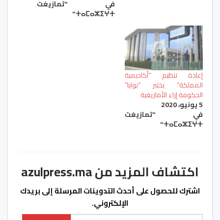
في "تمازيغت
ⵜⴰⵎⴰⵣⵉⵖⵜ"
إعادة تنظيم “أكاديمية
المملكة” يختبر “نوايا”
الحكومة إزاء الأمازيغية
5 يونيو، 2020
في "تمازيغت
ⵜⴰⵎⴰⵣⵉⵖⵜ"
اكتشاف المزيد من azulpress.ma
اشترك للحصول على أحدث التدوينات المرسلة إلى بريدك
الإلكتروني.
كتابة بريدك الإلكتروني...