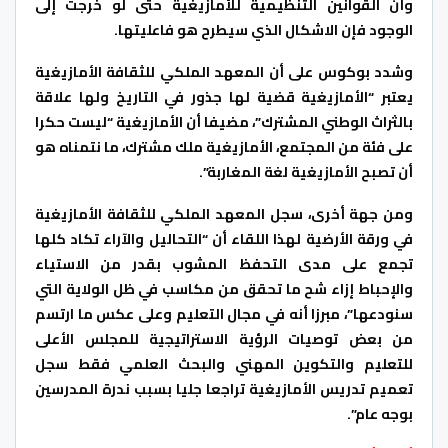
وأن القوانين التنظيمية للأمازيغية حتى لو خرجت إلى
الوجود فإن الاشكال الذي سيطرح هو فاعليتها.
وشدد بوكوس على أن المعهد الملكي للثقافة الأمازيغية
يعتبر “الأمازيغية قضية لها جذور في التاريخ ولها علاقة
بالثراث الوطني المشترك”، مضيفا أن الأمازيغية “ليست حكرا
على فئة من المجتمع، الأمازيغية ملك مشترك، ما نتمناه هو
أن تصبح الأمازيغية لغة المغاربة”.
ومن جهة أخرى، سجل المعهد الملكي للثقافة الأمازيغية
في ورقة الأرضية لهذا اللقاء أن “التحاليل والآراء تكاد كلها
تجمع على مدى التحفظ المشوب بقدر من الاستياء
والإحباط إزاء شح ما تحقق من مكاسب في ظل الولاية التي
سنودعها”، مبرزا أنه في مجال التعليم وعلى عكس ما ارتسم
من بعض توصيات الرؤية الاستراتيجية للمجلس الأعلى
للتعليم والتكوين المهني والبحث العلمي فقط سجل
تعميم تدريس الأمازيغية تراجعا جليا بسبب ندرة المدرسين
بوجه عام”.