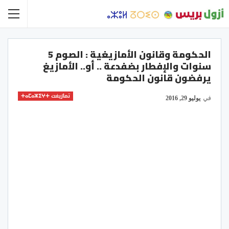
الحكومة وقانون الأمازيغية : الصوم 5
سنوات والإفطار بضفدعة .. أو.. الأمازيغ
يرفضون قانون الحكومة
تمازيغت ⵜⴰⵎⴰⵣⵉⵖⵜ
في
يوليو 29, 2016