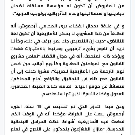
من المفروض أن تكون له مؤسسة مستقلة لضمان
حياديتها واستقلاليتها وعدم التأثر بالإيديولوجية الحزبية”.
و في علاقة بمجال القضاء، يرى المحامي أرحموش، أنه
انطلاقاً من هذا المشروع، لا يمكن للأمازيغية أن تكون لغة
للتقاضي، “حيث إن التنصيص جاء لمن يرغب في ذلك، وكأننا
نريد أن نقوم بشيء ترفيهي ومرتبط بالاختيارات فقط”،
ويؤكد ذات المتحدث، أنه في مجال القضاء “تعامل مشروع
القانون مع المواطنين المغاربة وكأنهم أجانب، حين ضمن
لهم الترجمة من الأمازيغية للعربية”، مشيراً كذلك إلى أن
القانون حصر ذلك في التحقيق والترافع أمام المحاكم”،
متسائلاً عن موقع النيابة العامة، كتابة الضبط، المحامين،
العدول وقضاء الأسرة الذين تم استبعادهم.
وعن مبدا التدرج الذي تم تحديده في 15 سنة، اعتبره
أرحموش يبعث على الغرابة، مؤكدا أنه في الوقت الذي
قطعت فيه الأمازيغية أشواطا غطّت المراحل الابتدائية
للمدرسة، “مازال المُشرّعون يتحدثون على التدرج في تعلم