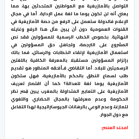
التواصل بالأمازيغية مع المواطنين المتحدثين بها، مما
يعني أنه لن تكون يوما ما لغة عمل الإدارة. أما في مجال
الإعلام فالدولة ستعمل على الرفع من حصة الأمازيغية في
القنوات العمومية دون أن يبين مآل هذا الرفع وغايته
النهائية. بخصوص الخطب الرسمية للمسؤولين فقد نص
المشروع على الترجمة، وتجاهل حق المسؤولين في
استعمال الأمازيغية لإلقاء الخطابات والرسائل، فما بالك
بإلزام المسؤولين مستقبلا بالمعرفة الكافية باللغتين
الرسميتين للبلاد. أما التقاضي فـأفـُقه المنظور هو تقديم
طلب لسماع النطق بالحكم بالأمازيغية، فهل ستكون
الأمازيغية يوما لغة للعدالة؟ كما أن اقتصار تعريف
الأمازيغية على التعابير المتداولة بالمغرب يبين قِصر نظر
الحكومة وعدم معرفتها بالمجال الحضاري واللغوي
لتمازغا، وعدم الوعي بالرهانات الجيوستراتيجية لهذا التفاعل
مع دول الجوار.
امحند العنصر: