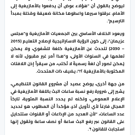
ليوضح بالقول أن “هؤلاء عوض أن يدفعوا بالأمازيغية إلى
الأمام، عرقلوا سيرها واعطوها مكانة ضعيفة ومُخلة بمبدأ
الترسيم”.
ويعود الخلاف الأساسي بين الجمعيات الأمازيغية و”مجلس
عزيمان”، إلى كون الرؤية الاستراتيجية لإصلاح التعليم (2015
– 2030) تتحدث عن الأمازيغية كلغة للشفوي، ولا يمكن
تعلمها في السنوات الأولى، و”هذا أمر غير مقبول، لأنه لا
يُمكن تصور أن لغةً رسميةً لا تُكتب، من سيقرأ إذن اللافتات
المكتوبة بالأمازيغية ؟!”، يضيف ذات المتحدث.
من جهة أخرى، يوضح عصيد أن مشروع القانون التنظيمي،
يشير إلى ضرورة رفع نسبة ساعات البث باللغة الأمازيغية في
الإعلام العمومي، ولكنه لم يحدد النسبة المئوية، تاركاً
المجال فارغاً لأي تأويل آخر، مؤكداً أن المطلوب هو تحديد
عدد الساعات، “لأن العديد من الإذاعات أو القنوات ستتحايل
على القانون عبر رفع البث ساعة أو نصف ساعة وتقول إنها
استجابت للقانون !”.