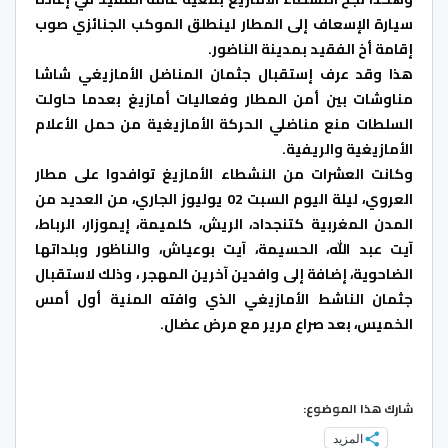
سيارة الإسعاف إلى المطار لينطلق الموكب الجنائزي صوب
إقامة أخ الفقيد بمدينة الناضور.
هذا وقد عرف إستقبال جثمان المناضل الأمازيغي شاشا
مناوشات بين أمن المطار وفعاليات أمازيغ بعدما حاولت
السلطات منع مناضلي الحركة الأمازيغية من حمل الأعلام
الأمازيغية والريفية.
وكانت العشرات من النشطاء الأمازيغ توافدوا على مطار
العروي، ليلة اليوم السبت 02 يوليوز الجاري، من العديد من
المدن المغربية كتنجداد، الريش، كلميمة، إيموزار، الرباط،
آيت عبد الله، الحسيمة، آيت بوعياش، والناظور وبلداتها
الضاحوية، إضافة إلى وافدين آخرين المهجر ، وذلك لاستقبال
جثمان الناشط الأمازيغي الذي وافته المنية أول أمس
الخميس، بعد صراع مرير مع مرض عضال.
شارك هذا الموضوع:
المزيد