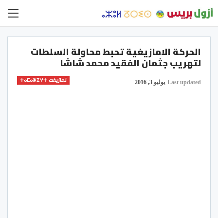
الحركة الامازيغية تحبط محاولة السلطات
لتهريب جثمان الفقيد محمد شاشا
تمازيغت ⵜⴰⵎⴰⵣⵉⵖⵜ
Last updated
يوليو 3, 2016