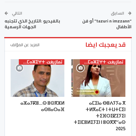
السابق
التالي
“tazuri n imzzann” أو فن
بالفيديو :التاريخ الذي تتجنبه
الأطفال
الجهات الرسمية
قد يعجبك ايضا
المزيد عن المؤلف
تمازيغت ⵜⴰⵎⴰⵣⵉⵖⵜ
تمازيغت ⵜⴰⵎⴰⵣⵉⵖⵜ
ⴰⵣⴰⵢⴽⵓ…ⵙ ⵓⵙⴳⵣⵍ
ⴰⵎⵉⵏⴰ ⴱⵓⵄⵢⵢⴰ ⴳ
ⴰⵙⵏⵏⴰⵔⴰⴼ
ⵜⵍⴳⴰⵎⵜ ⵏ ⵜⵡⵜⵎⵉⵏ
ⵜⵉⴼⵔⵉⵇⵉⵢⵉⵏ
ⵜⵉⵏⵎⵓⵍⵉⵢⵉⵏ ⵏ ⵓⵙⴳⴳⵯⴰⵙ
2025