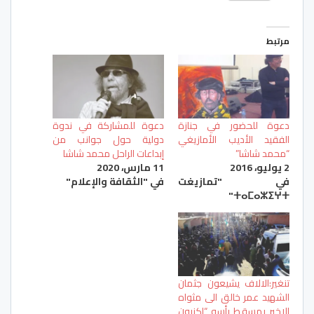
مرتبط
دعوة للحضور في جنازة
دعوة للمشاركة في ندوة
الفقيد الأديب الأمازيغي
دولية حول جوانب من
“محمد شاشا”
إبداعات الراحل محمد شاشا
2 يوليو، 2016
11 مارس، 2020
في "تمازيغت
في "الثقافة والإعلام"
ⵜⴰⵎⴰⵣⵉⵖⵜ"
تنغير:الالاف يشيعون جثمان
الشهيد عمر خالق الى مثواه
الاخير بمسقط رأسه “اكنيون