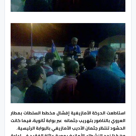
استاطعت الحركة الأمازيغية إفشال مخطط السلطات بمطار
العروي بالناضور بتهريب جثمانه عبر بوابة ثانوية، فيما كانت
الحشود تنتظر جثمان الأديب الأمازيغي بالبوابة الرئيسية.
وهكذا نجح النشطاء الأمازيغ بمعية عائلة الفقيد في إعادة