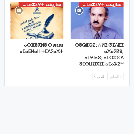
تمازيغت ⵜⴰⵎⴰⵣⵉⵖⵜ
تمازيغت ⵜⴰⵎⴰⵣⵉⵖⵜ
ⴰⵙⴼⵓⴳⵍⵓ ⵙ wass
ⴱⵓⵕⵟⵕⵉ : ⵄⵍⵉ ⵚⵉⴷⵇⵉ
ⴰⵎⴰⴹⵍⴰⵏ ⵏ ⵜⵎⴷⵢⴰⵣⵜ
ⴰⵣⴰⵢⴽⵓ,
ⴰⵎⵖⵏⴰⵙ, ⴰⵎⵔⵣⵓ ⴷ
ⵓⵎⵙⵡⵉⵏⴳⵉⵎ ⴰⵎⴰⵣⵉⵖ
السابق
التالي