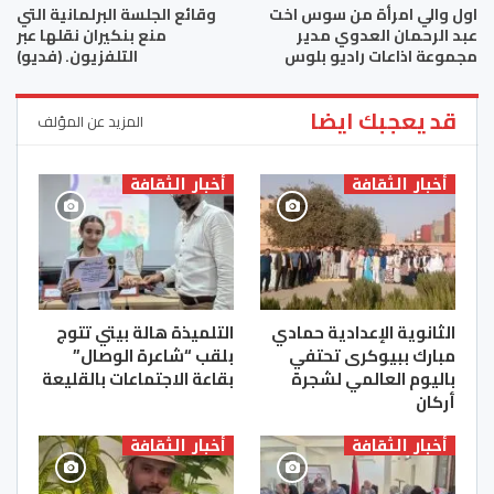
اول والي امرأة من سوس اخت
وقائع الجلسة البرلمانية التي
عبد الرحمان العدوي مدير
منع بنكيران نقلها عبر
مجموعة اذاعات راديو بلوس
التلفزيون. (فديو)
قد يعجبك ايضا
المزيد عن المؤلف
أخبار الثقافة
أخبار الثقافة
الثانوية الإعدادية حمادي
التلميذة هالة بيتي تتوج
مبارك ببيوكرى تحتفي
بلقب “شاعرة الوصال”
باليوم العالمي لشجرة
بقاعة الاجتماعات بالقليعة
أركان
أخبار الثقافة
أخبار الثقافة