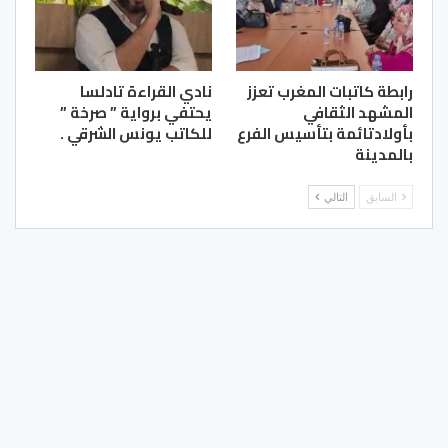
رابطة كاتبات المغرب تعزز
نادي القراءة تادلسا
المشهد الثقافي
يحتفي برواية ” صرخة ”
بأولادتائمة بتأسيس الفرع
للكاتب يونس الشرقي .
بالمدينة
السابق
التالي