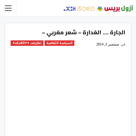
الجارة …. الغدارة – شعر مغربي –
السياسة الثقافية
تمازيغت ⵜⴰⵎⴰⵣⵉⵖⵜ
في
سبتمبر 1, 2014