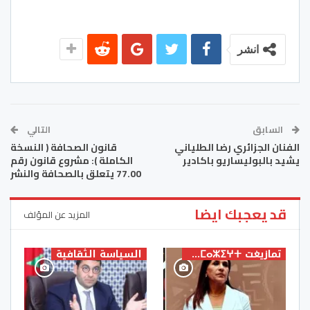
انشر
السابق
التالي
الفنان الجزائري رضا الطلياني
قانون الصحافة ( النسخة
يشيد بالبوليساريو باكادير
الكاملة ): مشروع قانون رقم
77.00 يتعلق بالصحافة والنشر
قد يعجبك ايضا
المزيد عن المؤلف
تمازيغت ⵜⴰⵎⴰⵣⵉⵖⵜ
السياسة الثقافية