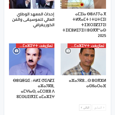
ⴰⵎⵉⵏⴰ ⴱⵓⵄⵢⵢⴰ ⴳ
إحداث المعهد الوطني
ⵜⵍⴳⴰⵎⵜ ⵏ ⵜⵡⵜⵎⵉⵏ
العالي للموسيقى والفن
ⵜⵉⴼⵔⵉⵇⵉⵢⵉⵏ
الكوريغرافي
ⵜⵉⵏⵎⵓⵍⵉⵢⵉⵏ ⵏ ⵓⵙⴳⴳⵯⴰⵙ
2025
تمازيغت ⵜⴰⵎⴰⵣⵉⵖⵜ
تمازيغت ⵜⴰⵎⴰⵣⵉⵖⵜ
ⴱⵓⵕⵟⵕⵉ : ⵄⵍⵉ ⵚⵉⴷⵇⵉ
ⴰⵣⴰⵢⴽⵓ…ⵙ ⵓⵙⴳⵣⵍ
ⴰⵣⴰⵢⴽⵓ,
ⴰⵙⵏⵏⴰⵔⴰⴼ
ⴰⵎⵖⵏⴰⵙ, ⴰⵎⵔⵣⵓ ⴷ
ⵓⵎⵙⵡⵉⵏⴳⵉⵎ ⴰⵎⴰⵣⵉⵖ
السابق
التالي