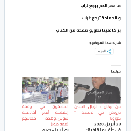
ما عمر الدم يرجع تراب
و الحمامة ترجع غراب
براكا علينا نطويو صفحة من الكتاب
شارك هذا الموضوع:
المزيد
مرتبط
من بركان : الزجال الحسن
الملحقون في وقفة
درويش في قصيدة: ”
إحتجاجية أمام أكاديمية
كورونا”
سوس..وهذه مطالبهم
28 أبريل، 2020
(معه صور)
في "أقلام ثقافية"
29 أبريل، 2021