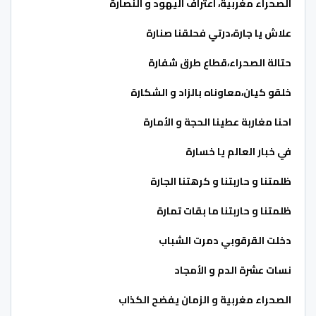
الصحراء مغربية، اعتراف اليهود و النصارة
علاش يا جارة،درتي فحلقنا صنارة
حتالة الصحراء،قطاع طرق شفارة
خلقو كيان،معاوناه بالزاد و الشكارة
احنا مغاربة عطينا الحجة و الأمارة
في خبار العالم يا خسارة
ظلمتنا و حاربتنا و كرهتنا الجارة
ظلمتنا و حاربتنا ما بقات تمارة
دخلت القرقوبي دمرت الشباب
نسات عشرة الدم و الأمجاد
الصحراء مغربية و الزمان يفضح الكذاب