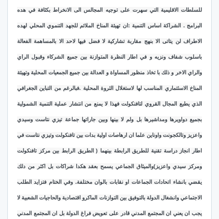
للسلطات الاقليمية التي سهرت على توجيه المجالس الى الانخراط بكثافة في هده
البرامج . الشراكة اساس التنمية :ان تهيئة المناخ الملائم للجهد التنموي المحلي لهده
الاطراف لن يتاتى الا بنهج مقاربة تشاركية لا فضل فيها لاحد الا بالمساهمة الفعالة
باسلوب شفاف ونزيه و في اطار النظرة المتوازنة بين جميع الشركاء وقبول الراي
والراي الاخر و ذلك با تخاذ منظور المساواة و العدالة بين جميع الجمعيات المحلية وتهيئة
المناخ الاسثتماري المناسب لها لاستغلال الثروة المحلية .فبالرغم من التباين الجغرافي
الذي يطبع المجال القروي لتافنكولت فهذا لا يمنع من انتشار عملية التنمية الشمولية
بجميع دواويرها ومداشيرها بل ولم لا بينها وبين جاراتها جماعة تيزي نتاست وسيدي
واعزيز وتالكجونت واوناين علما ان ارهاصات اولية بدات بين تافنكولت وتيزي نتاست في
اطار انجاز دراسة تقنية للطريق الرابطة بينهما ( الطريق الرابط بين مركز تافنكولت
ومركز سيدي واعزيز)والميثاق الجماعي يسمح بعقد هكدا شراكات بل اكثر من دلك
يقضي بانشاء اتحادات الجماعات او نقابات بالوان مختلفة. وفي الختام فتزايد الطلب
الاجتماعي وانشغال الدولة بالتوفيق بين التوازنات الماكرو اقتصادية والحاجيات الشعبية لا
يجب ان يعني ان المجتمع المدني قادر على تعويض فراغ الدولة بل ان المجتمع المدني