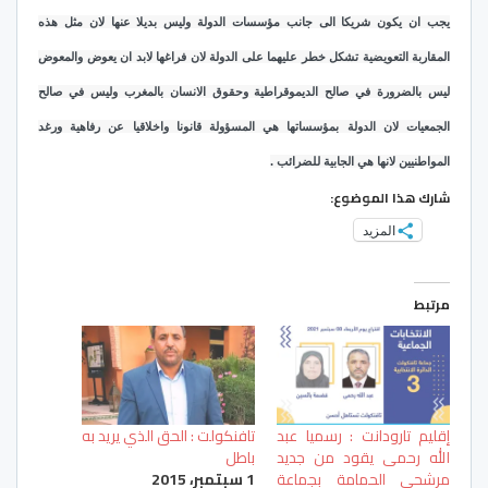
يجب ان يكون شريكا الى جانب مؤسسات الدولة وليس بديلا عنها لان مثل هذه
المقاربة التعويضية تشكل خطر عليهما على الدولة لان فراغها لابد ان يعوض والمعوض
ليس بالضرورة في صالح الديموقراطية وحقوق الانسان بالمغرب وليس في صالح
الجمعيات لان الدولة بمؤسساتها هي المسؤولة قانونا واخلاقيا عن رفاهية ورغد
المواطنيين لانها هي الجابية للضرائب .
شارك هذا الموضوع:
المزيد
مرتبط
إقليم تارودانت : رسميا عبد
تافنكولت : الحق الذي يريد به
الله رحمى يقود من جديد
باطل
مرشحي الحمامة بجماعة
1 سبتمبر، 2015