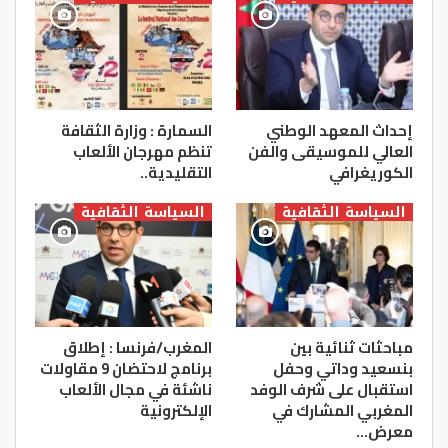
إحداث المعهد الوطني
السمارة : وزارة الثقافة
العالي للموسيقى والفن
تنظم مهرجان الألعاب
الكوريغرافي
التقليدية..
السياسة الثقافية
السياسة الثقافية
مباحثات ثنائية بين
المغرب/فرنسا : إطلاق
بنسعيد وداتي وحفل
برنامج لاحتضان 9 مقاولات
استقبال على شرف الوفد
ناشئة في مجال الألعاب
المغربي المشارك في
الإلكترونية
معرض…