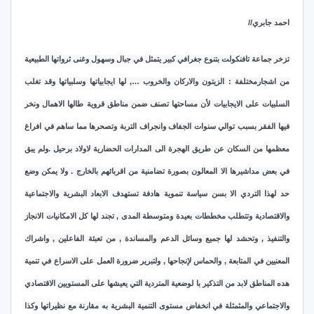
احمد جابري//
تزخر جماعة تافنكولت بتنوع جغرافي كبير يتمثل في جبال وسهول وغنى ثرواتها الطبيعية
من اشجارمختلفة : الزيتون والاركان والخروب …, لها ايجابياتها وسلبياتها وقد تغلب
السلبيات على الايجابيات لأن مساحتها تصنف ضمن مناطق قروية طالها الاهمال ونخر
فيها الفقر بسبب توالي سنوات الجفاف وانجراف التربة وتصحرها مما ساهم في افراغ
معظمها من السكان عن طريق الهجرة الى المدارات الحضارية لاولاد برحيل .ولم يبق
في بعض مداشيرها الا المعالون بصورة تضامنية من اقربائهم بالخارج . ولا يمكن وضع
حد لهذا التردي الا بسن سياسة تنموية هادفة تستهدف الابعاد البشرية والاجتماعية
والاقتصادية وتتطلب مخططات بعيدة ومتوسطة المدى , تجند لها كل الامكانيات الانجاز
والتنفيذ , وتحشد لها جميع وسائل الدعم والمساندة , من تعبئة الفاعلين , واشراك
المعنيين في المتابعة , والحماس لإنجاحها , ولتبرير ضرورة العمل على الاسراع في تنمية
هده المناطق لابد من التذكير با لوضعية المتردية التي يعيشها على المستويين الاقتصادي
والاجتماعي والمثمثلة في انخفاض مستوى التنمية البشرية به مقارنة مع نظيراتها وكذا