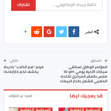
اشتراك
انشر
السابق
التالي
المؤتمر الوطني لسائقي
فيلم “هم الكلاب” باديدة
سيارات الأجرة يومي 01و 02
يكشف لكم كازابلانكا
مارس بالمقر المركزي للاتحاد
المغربي للشغل بالدار البيضاء
قد يعجبك ايضا
المزيد عن المؤلف
السياسة الثقافية
السياسة الثقافية