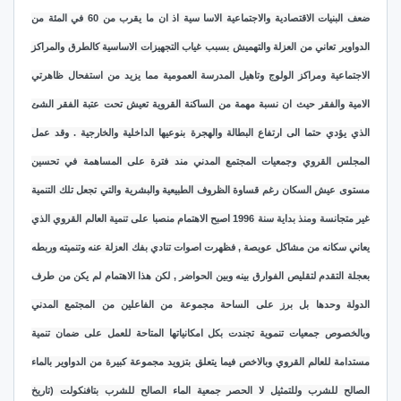
ضعف البنيات الاقتصادية والاجتماعية الاسا سية اذ ان ما يقرب من 60 في المئة من
الدواوير تعاني من العزلة والتهميش بسبب غياب التجهيزات الاساسية كالطرق والمراكز
الاجتماعية ومراكز الولوج وتاهيل المدرسة العمومية مما يزيد من استفحال ظاهرتي
الامية والفقر حيث ان نسبة مهمة من الساكنة القروية تعيش تحت عتبة الفقر الشئ
الذي يؤدي حتما الى ارتفاع البطالة والهجرة بنوعيها الداخلية والخارجية . وقد عمل
المجلس القروي وجمعيات المجتمع المدني مند فترة على المساهمة في تحسين
مستوى عيش السكان رغم قساوة الظروف الطبيعية والبشرية والتي تجعل تلك التنمية
غير متجانسة ومنذ بداية سنة 1996 اصبح الاهتمام منصبا على تنمية العالم القروي الذي
يعاني سكانه من مشاكل عويصة , فظهرت اصوات تنادي بفك العزلة عنه وتنميته وربطه
بعجلة التقدم لتقليص الفوارق بينه وبين الحواضر , لكن هذا الاهتمام لم يكن من طرف
الدولة وحدها بل برز على الساحة مجموعة من الفاعلين من المجتمع المدني
وبالخصوص جمعيات تنموية تجندت بكل امكانياتها المتاحة للعمل على ضمان تنمية
مستدامة للعالم القروي وبالاخص فيما يتعلق بتزويد مجموعة كبيرة من الدواوير بالماء
الصالح للشرب وللتمثيل لا الحصر جمعية الماء الصالح للشرب بتافنكولت (تاريخ