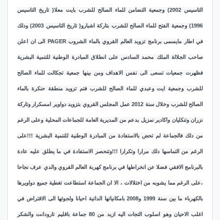
التاسيس 2002) وجمعية التضامن للماء الصالح للشرب بايت معلا( تاريخ التاسيس
1996) وجمعية الفتح للماء الصالح للشرب بتاركة اشبارو( تاريخ التاسيس 2003) ودلك
في اطار مايسمى برنامج تزويد العالم القروي بالماء الشروب PAGER الى ان اعلن
صاحب الجلالة الملك محمد السادس على انطلاق المبادرة الوطنية للتنمية البشرية
فظهرت جمعيات تسعى الى نفس الاهداف ومن بينها جمعية تجكالت للماء الصالح
للشرب وجمعية ايت وعبدي للماء الصالح للشرب فتم تزويد منطقة حنكرة بالماء
الصالح للشرب وخلال سنة 2012 عمل المجلس القروي بتزويد دواوير امسكرار وتاركة
نزران وتنكليان واكادير نمزيل بدعم من المديرية العامة للجماعات المحلية وعلى الرغم
من دلك فالجماعة لم تحض بالاستفادة من المبادرة الوطنية للتنمية البشرية !!!على
الرغم من التماسها دلك مرارا وتكرارا !!!وتنحصر الاستفادة في ما يطلق عليه عادة
بالبرنامج الافقي فضلا عن انخراطها في برنامج كهربة العالم القروي والدي عرف نجاحا
،على الرغم مما يشوبه من اختلالات ، الا ان الجماعة استطاعت تغطية جميع دواويرها
بالكهرباء ما بين سنة 1999 و2008 بامكانياتها الداتية احيانا ولجوئها الى الاقتراض في
اغلب الاحيان وهو اسلوب التجات اليه ازيد من 80 جماعة باقليم تارودانت والشكر