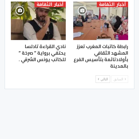
أخبار الثقافة
أخبار الثقافة
رابطة كاتبات المغرب تعزز
نادي القراءة تادلسا
المشهد الثقافي
يحتفي برواية ” صرخة ”
بأولادتائمة بتأسيس الفرع
للكاتب يونس الشرقي .
بالمدينة
السابق
التالي