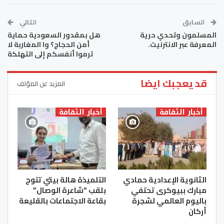
السابق
التالي
المسلمون وتحدي حرية
هل بمقدور السعودية حماية
المعرفة عبر الانترنيت.
أمن الحجاج؟ وا المغاربة لا
ترموا أنفسكم إلى التهلكة
قد يعجبك ايضا
المزيد عن المؤلف
أخبار الثقافة
أخبار الثقافة
الثانوية الإعدادية حمادي
التلميذة هالة بيتي تتوج
مبارك ببيوكرى تحتفي
بلقب “شاعرة الوصال”
باليوم العالمي لشجرة
بقاعة الاجتماعات بالقليعة
أركان