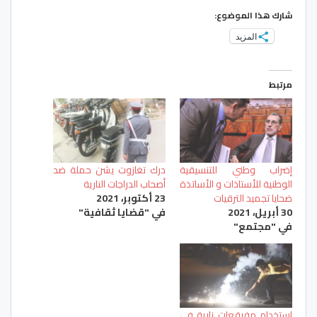
شارك هذا الموضوع:
المزيد
مرتبط
إضراب وطني للتنسيقية
درك تغازوت يشن حملة ضد
الوطنية للأستاذات و الأساتذة
أصحاب الدراجات النارية
ضحايا تجميد الترقيات
23 أكتوبر، 2021
30 أبريل، 2021
في "قضايا ثقافية"
في "مجتمع"
استخدام مفرقعات نارية في