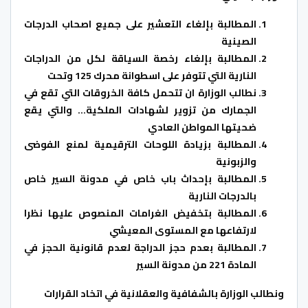
المطالبة بإلغاء التعشير على جميع اصحاب الدرجات
الصينية
المطالبة بإلغاء رخصة السياقة لكل من الدراجات
النارية التي تتوفر على اسطوانة محرك 125 وتحت
نطالب الوزارة ان تتحمل كافة الخروقات التي تقع في
الجمارك من تزوير لشهادات الملكية… والتي يقع
ضحيتها المواطن العادي
المطالبة بزيادة اللوحات الترقيمية لمنع الفوضى
والزبونية
المطالبة بإحداث باب خاص في مدونة السير خاص
بالدرجات النارية
المطالبة بتخفيض الغرامات المنصوص عليها نظرا
لارتفاعها مع المستوى المعيشي
المطالبة بعدم حجز الدراجة لعدم قانونية الحجز في
المادة 221 من مدونة السير
ونطالب الوزارة بالشفافية والعقلانية في اتخاد القرارات