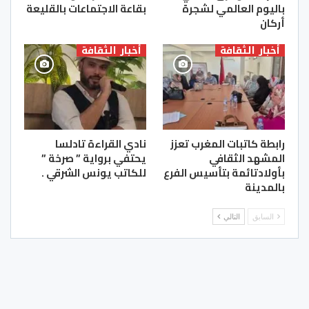
باليوم العالمي لشجرة
بقاعة الاجتماعات بالقليعة
أركان
أخبار الثقافة
أخبار الثقافة
رابطة كاتبات المغرب تعزز
نادي القراءة تادلسا
المشهد الثقافي
يحتفي برواية ” صرخة ”
بأولادتائمة بتأسيس الفرع
للكاتب يونس الشرقي .
بالمدينة
السابق
التالي