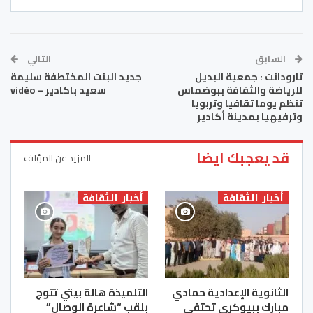
السابق
التالي
تارودانت : جمعية البديل
جديد البنت المختطفة سليمة
للرياضة والثقافة ببوضماس
سعيد باكادير – vidéo
تنظم يوما تقافيا وتربويا
وترفيهيا بمدينة أكادير
قد يعجبك ايضا
المزيد عن المؤلف
أخبار الثقافة
أخبار الثقافة
الثانوية الإعدادية حمادي
التلميذة هالة بيتي تتوج
مبارك ببيوكرى تحتفي
بلقب “شاعرة الوصال”