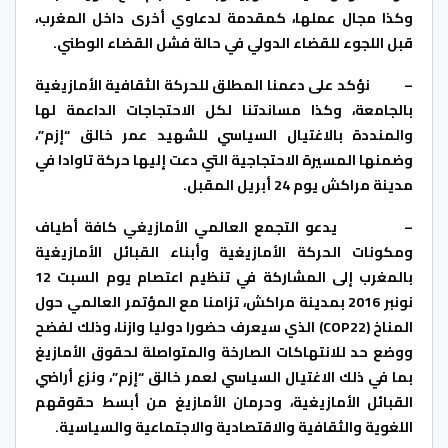
وكذا مجال عملها، كمقدمة لدعاوي أخرى داخل المغرب،
قبل اللجوء للقضاء الدولي في حالة فشل القضاء الوطني.
–
نؤكد على دعمنا المطلق للحركة الثقافية الأمازيغية
بالجامعة، وكذا مساندتنا لكل الاحتجاجات الداعمة لها
والمنددة بالاغتيال السياسي للشهيد عمر خالق “إزم”،
وضمنها المسيرة الاحتجاجية التي دعت إليها حركة تاوادا في
مدينة مراكش يوم 24 أبريل المقبل.
–
يدعو التجمع العالمي الأمازيغي كافة أطياف
ومكونات الحركة الأمازيغية وأبناء القبائل الأمازيغية
بالمغرب إلى المشاركة في تنظيم اعتصام يوم السبت 12
نونبر 2016 بمدينة مراكش، تزامنا مع المؤتمر العالمي حول
المناخ (
COP22
) الذي سيعرف حضورا دوليا وازنا، وذلك ل
فضح
و
وضع حد للانتهاكات الصارخة والمتواصلة لحقوق الأمازيغ
بما في ذلك الاغتيال السياسي لعمر خالق “إزم”، ونزع أراضي
القبائل الأمازيغية، وحرمان الأمازيغ من أبسط حقوقهم
اللغوية والثقافية والاقتصادية والاجتماعية والسياسية.