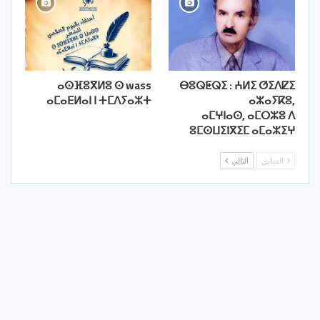
ⴰⵙⴼⵓⴳⵍⵓ ⵙ wass
ⴱⵓⵕⵟⵕⵉ : ⵄⵍⵉ ⵚⵉⴷⵇⵉ
ⴰⵎⴰⴹⵍⴰⵏ ⵏ ⵜⵎⴷⵢⴰⵣⵜ
ⴰⵣⴰⵢⴽⵓ,
ⴰⵎⵖⵏⴰⵙ, ⴰⵎⵔⵣⵓ ⴷ
ⵓⵎⵙⵡⵉⵏⴳⵉⵎ ⴰⵎⴰⵣⵉⵖ
السابق
التالي