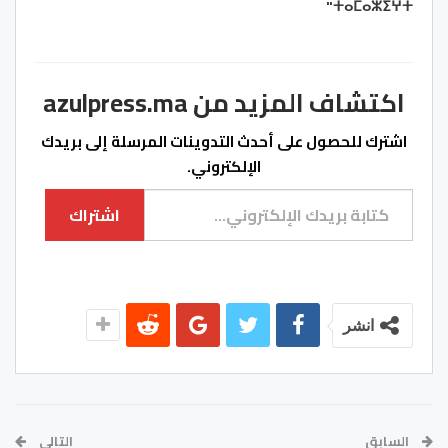
ⵜⴰⵎⴰⵣⵉⵖⵜ"
اكتشاف المزيد من azulpress.ma
اشترك للحصول على أحدث التدوينات المرسلة إلى بريدك
الإلكتروني.
كتابة بريدك الإلكتروني...
اشتراك
انشر
السابق
التالي