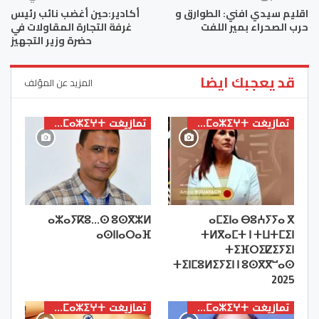
اقليم سيدي افني: الطوارق و
أكادير:حين أغضب نائب رئيس
حرب الصحراء بمير اللفت
غرفة التجارة المقاولات في
حضرة وزير التجهيز
قد يعجبك ايضا
المزيد عن المؤلف
تمازيغت ⵜⴰⵎⴰⵣⵉⵖⵜ
تمازيغت ⵜⴰⵎⴰⵣⵉⵖⵜ
ⴰⵣⴰⵢⴽⵓ…ⵙ ⵓⵙⴳⵣⵍ
ⴰⵎⵉⵏⴰ ⴱⵓⵄⵢⵢⴰ ⴳ
ⴰⵙⵏⵏⴰⵔⴰⴼ
ⵜⵍⴳⴰⵎⵜ ⵏ ⵜⵡⵜⵎⵉⵏ
ⵜⵉⴼⵔⵉⵇⵉⵢⵉⵏ
ⵜⵉⵏⵎⵓⵍⵉⵢⵉⵏ ⵏ ⵓⵙⴳⴳⵯⴰⵙ
2025
تمازيغت ⵜⴰⵎⴰⵣⵉⵖⵜ
تمازيغت ⵜⴰⵎⴰⵣⵉⵖⵜ