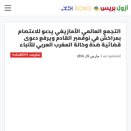
التجمع العالمي الأمازيغي يدعو للاعتصام
بمراكش في نوفمبر القادم ويرفع دعوى
قضائية ضدة وكالة المغرب العربي للأنباء
تمازيغت ⵜⴰⵎⴰⵣⵉⵖⵜ
Last updated
مارس 26, 2016