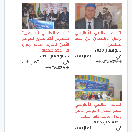
التجمع العالمي الأمازيغي
“التجمع العالمي الأمازيغي”
يراسل البرلمانيين من جديد
يستعرض أهم محاور المؤتمر
..تفاصيل
الثامن لأمازيغ العالم بإفران
3 نوفمبر، 2020
في ندوة صحفية
في "تمازيغت
25 نوفمبر، 2015
ⵜⴰⵎⴰⵣⵉⵖⵜ"
في "تمازيغت
ⵜⴰⵎⴰⵣⵉⵖⵜ"
التجمع العالمي الأمازيغي
يختتم أشغال المؤتمر الثامن
بإفران، ويصدر بيانه الختامي
3 ديسمبر، 2015
في "تمازيغت