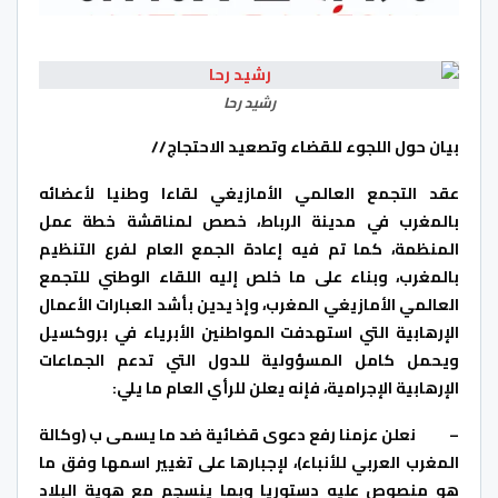
رشيد رحا
بيان حول اللجوء للقضاء وتصعيد الاحتجاج//
عقد التجمع العالمي الأمازيغي لقاءا وطنيا لأعضائه
بالمغرب في مدينة الرباط، خصص لمناقشة خطة عمل
المنظمة، كما تم فيه إعادة الجمع العام لفرع التنظيم
بالمغرب، وبناء على ما خلص إليه اللقاء الوطني للتجمع
العالمي الأمازيغي المغرب، وإذ يدين بأشد العبارات الأعمال
الإرهابية التي استهدفت المواطنين الأبرياء في بروكسيل
ويحمل كامل المسؤولية للدول التي تدعم الجماعات
الإرهابية الإجرامية، فإنه يعلن للرأي العام ما يلي:
–
نعلن عزمنا رفع دعوى قضائية ضد ما يسمى ب (وكالة
المغرب العربي للأنباء)، لإجبارها على تغيير اسمها وفق ما
هو منصوص عليه دستوريا وبما ينسجم مع هوية البلاد