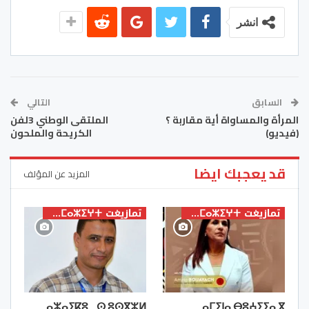
انشر
السابق
التالي
المرأة والمساواة أية مقاربة ؟
الملتقى الوطني 3لفن
(فيديو)
الكريحة والملحون
قد يعجبك ايضا
المزيد عن المؤلف
تمازيغت ⵜⴰⵎⴰⵣⵉⵖⵜ
تمازيغت ⵜⴰⵎⴰⵣⵉⵖⵜ
ⴰⵣⴰⵢⴽⵓ…ⵙ ⵓⵙⴳⵣⵍ
ⴰⵎⵉⵏⴰ ⴱⵓⵄⵢⵢⴰ ⴳ