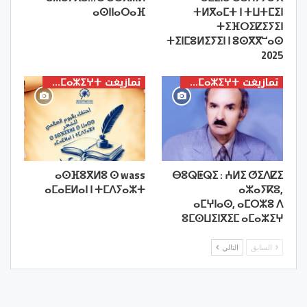
ⴰⵙⵏⵏⴰⵔⴰⴼ
ⵜⵍⴳⴰⵎⵜ ⵏ ⵜⵡⵜⵎⵉⵏ
ⵜⵉⴼⵔⵉⵇⵉⵢⵉⵏ
ⵜⵉⵏⵎⵓⵍⵉⵢⵉⵏ ⵏ ⵓⵙⴳⴳⵯⴰⵙ
2025
تمازيغت ⵜⴰⵎⴰⵣⵉⵖⵜ
تمازيغت ⵜⴰⵎⴰⵣⵉⵖⵜ
ⴰⵙⴼⵓⴳⵍⵓ ⵙ wass
ⴱⵓⵕⵟⵕⵉ : ⵄⵍⵉ ⵚⵉⴷⵇⵉ
ⴰⵎⴰⴹⵍⴰⵏ ⵏ ⵜⵎⴷⵢⴰⵣⵜ
ⴰⵣⴰⵢⴽⵓ,
ⴰⵎⵖⵏⴰⵙ, ⴰⵎⵔⵣⵓ ⴷ
ⵓⵎⵙⵡⵉⵏⴳⵉⵎ ⴰⵎⴰⵣⵉⵖ
السابق
التالي