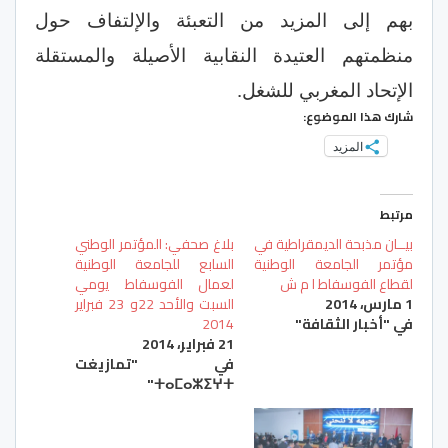
بهم إلى المزيد من التعبئة والإلتفاف حول
منظمتهم العتيدة النقابية الأصيلة والمستقلة
الإتحاد المغربي للشغل.
شارك هذا الموضوع:
المزيد
مرتبط
بيــان مذبحة الديمقراطية في
بلاغ صحفي: المؤتمر الوطني
مؤتمر الجامعة الوطنية
السابع للجامعة الوطنية
لقطاع الفوسفاط ا م ش
لعمال الفوسفاط يومي
1 مارس، 2014
السبت والأحد 22و 23 فبراير
في "أخبار الثقافة"
2014
21 فبراير، 2014
في "تمازيغت
ⵜⴰⵎⴰⵣⵉⵖⵜ"