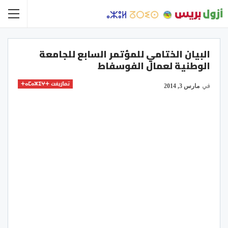
البيان الختامي للمؤتمر السابع للجامعة
الوطنية لعمال الفوسفاط
تمازيغت ⵜⴰⵎⴰⵣⵉⵖⵜ
في
مارس 3, 2014