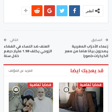
انشر
السابق
التالي
زعماء الأحزاب المغربية
العنف ضد النساء في الفضاء
يصدرون بيانا هاما من معبر
الزوجي يكلف 1.98 مليار درهم
الكركرات+(صور)
خلال سنة
قد يعجبك ايضا
المزيد عن المؤلف
قضايا ثقافية
قضايا ثقافية