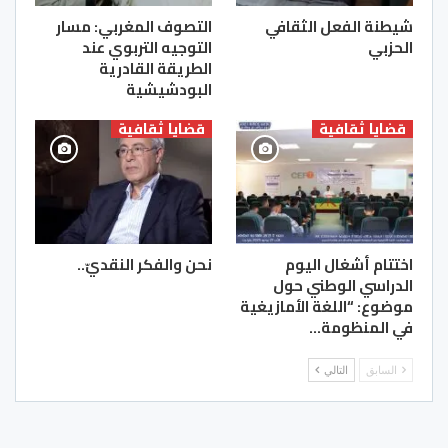
شيطنة الفعل الثقافي
التصوف المغربي‎: مسار
الحزبي
التوجيه التربوي عند
الطريقة القادرية
البودشيشية
قضايا ثقافية
قضايا ثقافية
اختتام أشغال اليوم
نحن والفكر النقديّ..
الدراسي الوطني حول
موضوع: “اللغة الأمازيغية
في المنظومة…
السابق
التالي