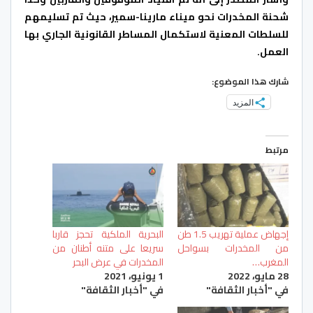
شحنة المخدرات نحو ميناء مارينا-سمير، حيث تم تسليمهم
للسلطات المعنية لاستكمال المساطر القانونية الجاري بها
العمل.
شارك هذا الموضوع:
المزيد
مرتبط
إجهاض عملية تهريب 1.5 طن
البحرية الملكية تحجز قاربا
من المخدرات بسواحل
سريعا على متنه أطنان من
المغرب…
المخدرات في عرض البحر
28 مايو، 2022
1 يونيو، 2021
في "أخبار الثقافة"
في "أخبار الثقافة"