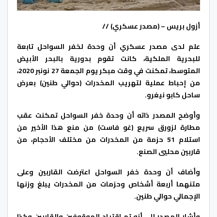
أزول بريس – (مصدر عسكري) //
علم لدى مصدر عسكري أن وحدة لخفر السواحل تابعة
للبحرية الملكية، كانت تقوم بدورية بالبحر الأبيض
المتوسط، تمكنت في وقت مبكر يوم الجمعة 27 نونبر 2020،
من إحباط عملية لتهريب المخدرات (حوالي طنين) بعرض
ساحل كابو نيغرو.
وأوضح المصدر ذاته أن وحدة خفر السواحل تمكنت عقب
مطارة لزورق سريع (غو فاست) من منع هذا الأخير من
استلام 51 حزمة من المخدرات من مختلف الأحجام، من
قاربين محليي الصنع.
وأضاف أن وحدة خفر السواحل اعترضت القاربين وعلى
متنهما أربعة أشخاص وحزمات من المخدرات يبلغ وزنها
الإجمالي حوالي طنين.
وأشار المصدر إلى أنه تم اقتياد الموقوفين والقاربين وكذا