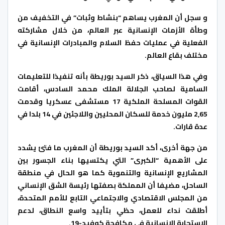
و سجل أن المغرب يساهم “بنشاط وثبات” في التخفيف من
وطأة الأزمات الإنسانية عبر العالم، من خلال مشاركته
الفعلية في عمليات حفظ السلام والمبادرات الإنسانية في
مختلف بقاع العالم.
وفي هذا السياق، ذكر السيد بوريطة بأنه تنفيذا للتعليمات
السامية لصاحب الجلالة الملك محمد السادس، أقامت
القوات المسلحة الملكية 17 مستشفى عسكريا وقدمت
2,65 مليون خدمة للسكان المحليين واللاجئين في 14 بلدا في
عدة قارات.
من جهة أخرى، أكد السيد بوريطة أن المغرب ما فتئ يشدد
على الأهمية “الكبرى” التي يكتسيها بناء الجسور بين
المشاريع الإنسانية والتنموية كما هو الحال في منطقة
الساحل، مضيفا أن المملكة بصفتها رئيسة الشق الإنساني
من المجلس الاقتصادي والاجتماعي التابع للأمم المتحدة،
أطلقت نداء للعمل، حظي بتأييد واسع النطاق، لدعم
الاستجابة الإنسانية في مكافحة كوفيد-19.