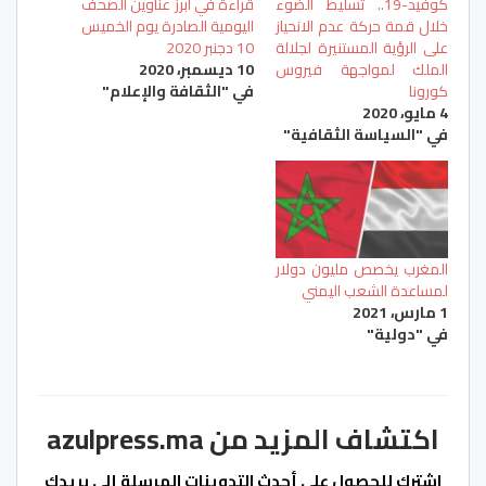
كوفيد-19.. تسليط الضوء
قراءة في أبرز عناوين الصحف
خلال قمة حركة عدم الانحياز
اليومية الصادرة يوم الخميس
على الرؤية المستنيرة لجلالة
10 دجنبر 2020
الملك لمواجهة فيروس
10 ديسمبر، 2020
كورونا
في "الثقافة والإعلام"
4 مايو، 2020
في "السياسة الثقافية"
المغرب يخصص مليون دولار
لمساعدة الشعب اليمني
1 مارس، 2021
في "دولية"
اكتشاف المزيد من azulpress.ma
اشترك للحصول على أحدث التدوينات المرسلة إلى بريدك