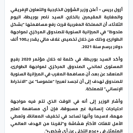
أزول بريس – أعلن وزير الشؤون الخارجية والتعاون الإفريقي
والمغاربة المقيمين بالخارج، السيد ناصر بوريطة، اليوم
الثلاثاء، أن المملكة المغربية قررت رفع مساهمتها “بشكل
ملحوظ” في الميزانية السنوية للصندوق المركزي لمواجهة
الطوارئ، وذلك من خلال تخصيص غلاف مالي يقدر بـ100 ألف
دولار برسم سنة 2021.
وأكد السيد بوريطة، في كلمة له خلال مؤتمر 2020 رفيع
المستوى لمانحي الصندوق المركزي لمواجهة الطوارئ،
المنعقد عن بعد، أن مساهمة المغرب في الميزانية السنوية
للصندوق تهدف إلى أن تجسد تعبيرا “ملموسا” عن “الانخراط
الإنساني” للمملكة.
وأشار الوزير إلى أنه في الوقت الذي تتم فيه مواجهة
احتياجات إنسانية غير مسبوقة، فإن أي مساهمة تعتبر
مهمة، لاسيما وأنها تساعد في تخفيف المعاناة، وتعطي
الأمل للفئات الأكثر هشاشة و”تقربنا من الهدف العالمي
المتمثل في +عدم التخلي عن أي شخص+”.