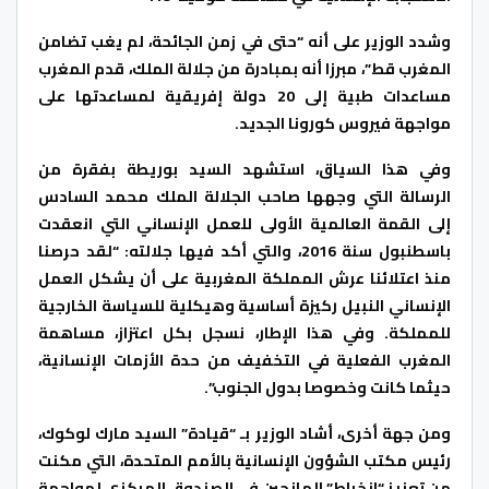
وشدد الوزير على أنه “حتى في زمن الجائحة، لم يغب تضامن
المغرب قط”، مبرزا أنه بمبادرة من جلالة الملك، قدم المغرب
مساعدات طبية إلى 20 دولة إفريقية لمساعدتها على
مواجهة فيروس كورونا الجديد.
وفي هذا السياق، استشهد السيد بوريطة بفقرة من
الرسالة التي وجهها صاحب الجلالة الملك محمد السادس
إلى القمة العالمية الأولى للعمل الإنساني التي انعقدت
باسطنبول سنة 2016، والتي أكد فيها جلالته: “لقد حرصنا
منذ اعتلائنا عرش المملكة المغربية على أن يشكل العمل
الإنساني النبيل ركيزة أساسية وهيكلية للسياسة الخارجية
للمملكة. وفي هذا الإطار، نسجل بكل اعتزاز، مساهمة
المغرب الفعلية في التخفيف من حدة الأزمات الإنسانية،
حيثما كانت وخصوصا بدول الجنوب”.
ومن جهة أخرى، أشاد الوزير بـ “قيادة” السيد مارك لوكوك،
رئيس مكتب الشؤون الإنسانية بالأمم المتحدة، التي مكنت
من تعزيز “انخراط” المانحين في الصندوق المركزي لمواجهة