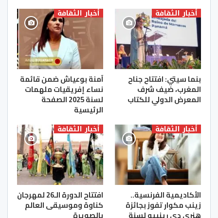
أخبار الثقافة
أخبار الثقافة
بنما سيتي: افتتاح جناح
آمنة بوعياش ضمن قائمة
المغرب، ضيف شرف
نساء إفريقيات ملهمات
المعرض الدولي للكتاب
لسنة 2025 الصفحة
الرئيسية
أخبار الثقافة
أخبار الثقافة
الأكاديمية الفرنسية..
افتتاح الدورة الـ26 لمهرجان
زينب مكوار تفوز بجائزة
كناوة وموسيقى العالم
هنري دي رينييه لسنة
بالصويرة