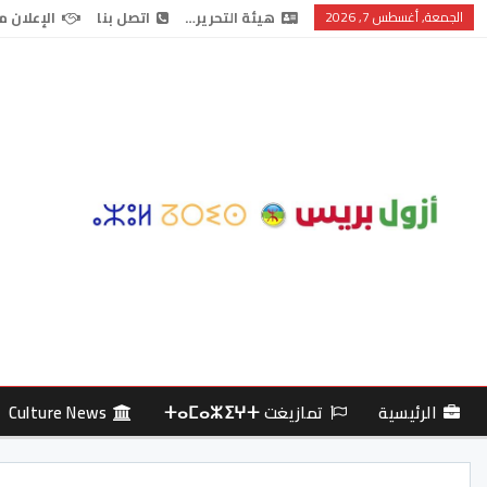
الجمعة, أغسطس 7, 2026
هيئة التحرير…
اتصل بنا
الإعلان م
الرئيسية
تمازيغت ⵜⴰⵎⴰⵣⵉⵖⵜ
Culture News