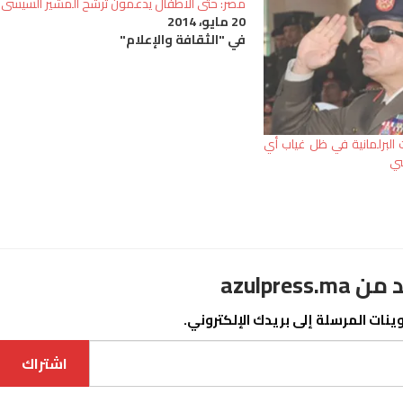
مصر: حتى الاطفال يدعمون ترشح المشير السيسى
20 مايو، 2014
في "الثقافة والإعلام"
ت البرلمانية في ظل غياب أي
سي
azulpre
نات المرسلة إلى بريدك الإلكتروني.
اشتراك