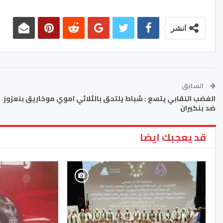
انشر
السابق
الغضب النقابي يتسع : شباط يلتحق بالثلاثي اموي موخاريق بنعزوز
ضد بنكيران
قد يعجبك ايضا