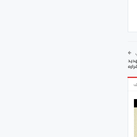
ي
هديد
راره
ف