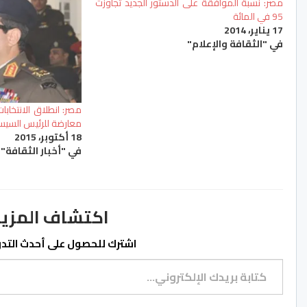
مصر: نسبة الموافقة على الدستور الجديد تجاوزت
95 في المائة
17 يناير، 2014
في "الثقافة والإعلام"
مصر: انطلاق الانتخابا
معارضة للرئيس السي
18 أكتوبر، 2015
في "أخبار الثقافة"
اكتشاف المزيد من ss.ma
اشترك للحصول على أحدث التدوي
كتابة بريدك الإلكتروني...