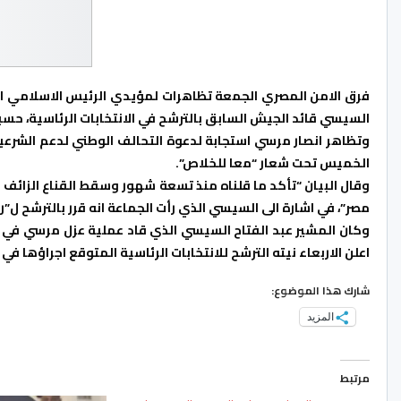
فرق الامن المصري الجمعة تظاهرات لمؤيدي الرئيس الاسلامي الم
السيسي قائد الجيش السابق بالترشح في الانتخابات الرئاسية، حسبم
وتظاهر انصار مرسي استجابة لدعوة التحالف الوطني لدعم الشرعي
الخميس تحت شعار “معا للخلاص”.
وقال البيان “تأكد ما قلناه منذ تسعة شهور وسقط القناع الزائف 
مصر”، في اشارة الى السيسي الذي رأت الجماعة انه قرر بالترشح ل”رئ
وكان المشير عبد الفتاح السيسي الذي قاد عملية عزل مرسي في الث
اعلن الاربعاء نيته الترشح للانتخابات الرئاسية المتوقع اجراؤها 
شارك هذا الموضوع:
المزيد
مرتبط