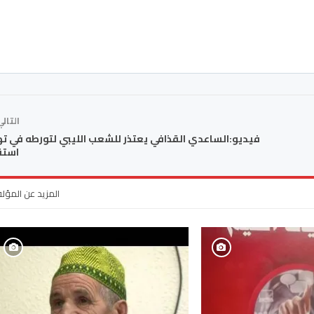
التال
فيديو:الساعدي القذافي يعتذر للشعب الليبي لتورطه في ت
استق
المزيد عن المؤل