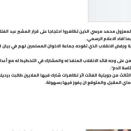
عزول محمد مرسي الذين تظاهروا احتجاجا على قرار المشير عبد الفتا
ا افاد الاعلام الرسمي.
ة ورفض الانقلاب الذي تقوده جماعة الاخوان المسلمين لهم في بيان ل
من على وجه قائد الانقلاب المنفذ له والمشارك في التخطيط له مع أعدا
اسة الدم”.
الث من جويلية الفائت اثر تظاهرات شارك فيها الملايين طالبت برحيله
في ماي المقبل، والمتوقع ان يفوز فيها بسهولة.