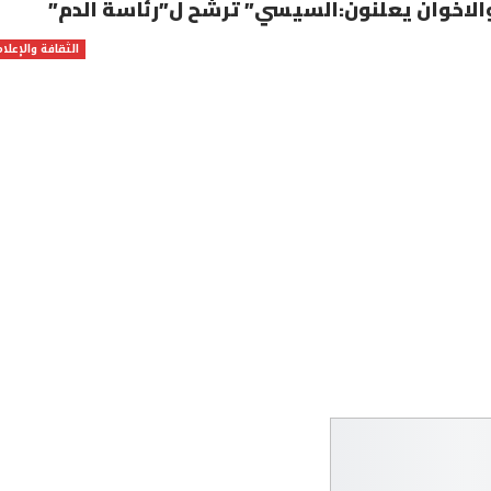
الاخوان يعلنون:السيسي” ترشح ل”رئاسة الدم”
الثقافة والإعلام