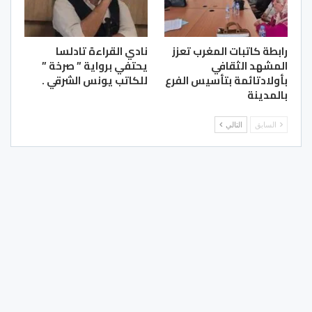
رابطة كاتبات المغرب تعزز
نادي القراءة تادلسا
المشهد الثقافي
يحتفي برواية ” صرخة ”
بأولادتائمة بتأسيس الفرع
للكاتب يونس الشرقي .
بالمدينة
السابق
التالي