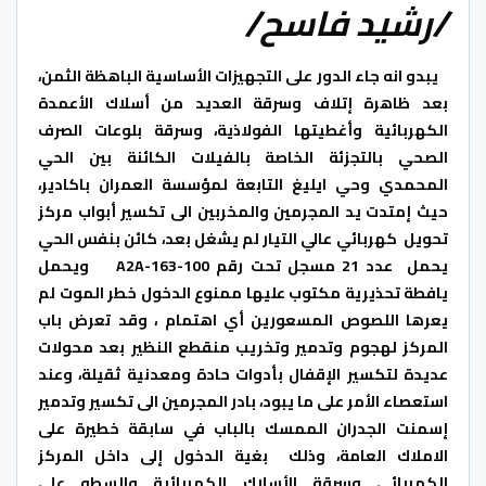
/رشيد فاسح/
يبدو انه جاء الدور على التجهيزات الأساسية الباهظة الثمن،
بعد ظاهرة إتلاف وسرقة العديد من أسلاك الأعمدة
الكهربائية وأغطيتها الفولاذية، وسرقة بلوعات الصرف
الصحي بالتجزئة الخاصة بالفيلات الكائنة بين الحي
المحمدي وحي ايليغ التابعة لمؤسسة العمران باكادير،
حيث إمتدت يد المجرمين والمخربين الى تكسير أبواب مركز
تحويل كهربائي عالي التيار لم يشغل بعد، كائن بنفس الحي
يحمل عدد 21 مسجل تحت رقم A2A-163-100 ويحمل
يافطة تحذيرية مكتوب عليها ممنوع الدخول خطر الموت لم
يعرها اللصوص المسعورين أي اهتمام ، وقد تعرض باب
المركز لهجوم وتدمير وتخريب منقطع النظير بعد محولات
عديدة لتكسير الإقفال بأدوات حادة ومعدنية ثقيلة، وعند
استعصاء الأمر على ما يبود، بادر المجرمين الى تكسير وتدمير
إسمنت الجدران الممسك بالباب في سابقة خطيرة على
الاملاك العامة، وذلك بغية الدخول إلى داخل المركز
الكهربائي وسرقة الأسلاك الكهربائية والسطو على