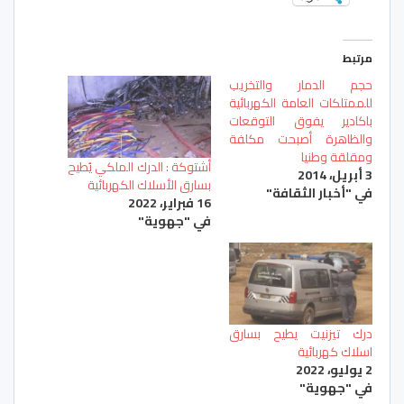
مرتبط
حجم الدمار والتخريب
للممتلكات العامة الكهربائية
باكادير يفوق التوقعات
والظاهرة أصبحت مكلفة
ومقلقة وطنيا
أشتوكة : الدرك الملكي يُطيح
3 أبريل، 2014
بسارق الأسلاك الكهربائية
في "أخبار الثقافة"
16 فبراير، 2022
في "جهوية"
درك تيزنيت يطيح بسارق
اسلاك كهربائية
2 يوليو، 2022
في "جهوية"