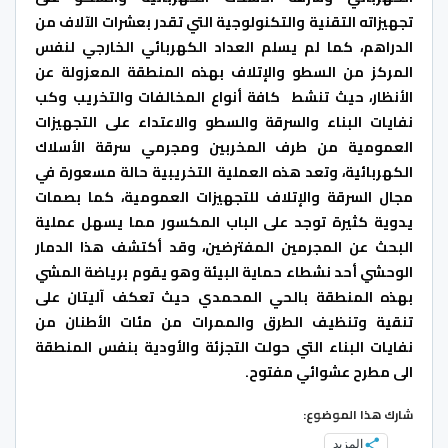
تجهيزاته التقنية والتكنولوجية التي تقدر بعشرات الآلاف من
الدراهم، كما لم يسلم العداد الكهربائي الخارجي لنفس
المركز من السطو والإتلاف بهذه المنطقة المعزولة عن
الأنظار، حيث تنشط كافة أنواع المخالفات والتخريب وكب
نفايات البناء والسرقة والسطو والاعتداء على التجهيزات
العمومية من طرف المخربين ومجرمي سرقة الأسلاك
الكهربائية، وتعد هذه العملية التخريبية حالة مسعورة في
مجال السرقة والإتلاف للتجهيزات العمومية، كما بصمات
يدوية كثيرة توجد على الباب المكسور مما يسهل عملية
البحث عن المجرمين المفترضين، وقد أكتشف هذا الدمار
الوحشي أحد نشطاء حماية البيئة وهو يقوم برياضة المشي
بهذه المنطقة بالحي المحمدي حيث تعكف آليتان على
تنقية وتنظيف الطرق والممرات من مئات الأطنان من
نفايات البناء التي حولت التجزئة والأودية بنفس المنطقة
الى مطرح عشوائي مفتوح.
شارك هذا الموضوع:
المزيد