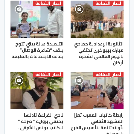
أخبار الثقافة
أخبار الثقافة
الثانوية الإعدادية حمادي
التلميذة هالة بيتي تتوج
مبارك ببيوكرى تحتفي
بلقب “شاعرة الوصال”
باليوم العالمي لشجرة
بقاعة الاجتماعات بالقليعة
أركان
أخبار الثقافة
أخبار الثقافة
رابطة كاتبات المغرب تعزز
نادي القراءة تادلسا
المشهد الثقافي
يحتفي برواية ” صرخة ”
بأولادتائمة بتأسيس الفرع
للكاتب يونس الشرقي .
بالمدينة