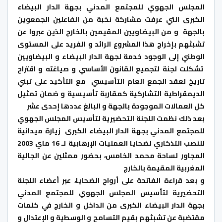
المجلس الجهوي للمجتمع المدني بجهة الدار البيضاء
الكبرى التي عرفت مشاركة نخبة من الفاعلين الجمعوين
بالجهة و من البيضاويين المقيمين بالخارج الذين عبروا عن
تشبثهم بإخراج هذا المشروع الرائد و الفريد على المستوى
الوطني إلى الوجود خدمة لجهة الدار البيضاء و البيضاويين
تشكلت لجنة لتجميع القانون الأساسي و صياغته و اقتراح
تاريخ لعقد الجمع العام التأسيسي مع التأكيد على تبني
الديمقراطية التشاركية كمقاربة تأسيسية و ضمان تمثيل
كل العمالات الموجودة بالجهة و البالغ عددها إحدى عشر
بعد ذلك نظمت اللجنة التحضيرية لتأسيس المجلس الجهوي
للمجتمع المدني بجهة الدار البيضاء الكبرى زيارة ميدانية
للنصب التذكاري لضحايا العمليات الإرهابية لـ 16 ماي 2003
المجاور لساحة محمد الخامس، بحضور ممثلين عن الجالية
المغربية المقيمة بالخارج
و بعد قراءة الفاتحة على أرواح الضحايا، عبر أعضاء اللجنة
التحضيرية لتأسيس المجلس الجهوي للمجتمع المدني
بجهة الدار البيضاء الكبرى من الداخل و الخارج في كلمات
مقتضبة عن تشبثهم بقيم التسامح و الوسطية و الإعتدال و