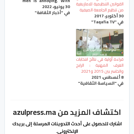
men is annoying. With
القوانين التنظيمية للامازيغية
30 يونيو، 2022
Chinese girls, every
من تنظيم الجامعة الصيفية
في "أخبار الثقافة"
thing is strictly the
30 أكتوبر، 2017
opposite. It is necessary
في "Taqafia TV"
for them that their man
name or write a minimal
of thrice a day if he isn't
nearby. It is value noting
that the…
قراءة أولية في نتائج انتخابات
الغرف المهنية : الرابح
والخاسر بين 2015 و2021
8 أغسطس، 2021
في "السياسة الثقافية"
اكتشاف المزيد من azulpress.ma
اشترك للحصول على أحدث التدوينات المرسلة إلى بريدك
الإلكتروني.