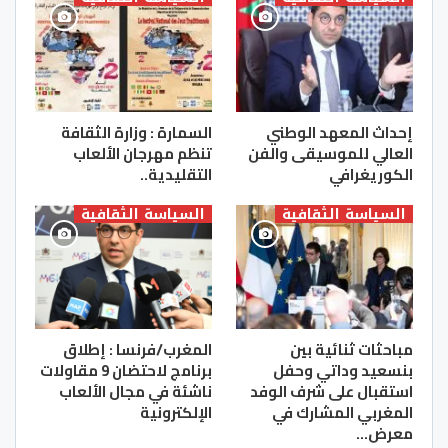
إحداث المعهد الوطني
السمارة : وزارة الثقافة
العالي للموسيقى والفن
تنظم مهرجان الألعاب
الكوريغرافي
التقليدية..
السياسة الثقافية
السياسة الثقافية
مباحثات ثنائية بين
المغرب/فرنسا : إطلاق
بنسعيد وداتي وحفل
برنامج لاحتضان 9 مقاولات
استقبال على شرف الوفد
ناشئة في مجال الألعاب
المغربي المشارك في
الإلكترونية
معرض…