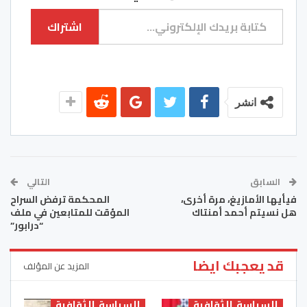
كتابة بريدك الإلكتروني...
اشتراك
انشر
السابق
التالي
فيأيها الأمازيغ، مرة أخرى،
المحكمة ترفض السراح
هل نسيتم أحمد أمنتاك
المؤقت للمتابعين في ملف
“درابور”
قد يعجبك ايضا
المزيد عن المؤلف
السياسة الثقافية
السياسة الثقافية