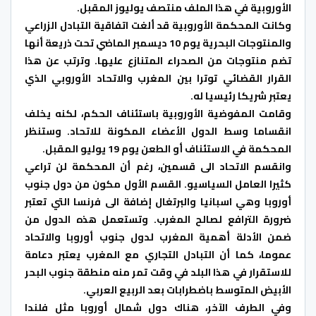
الأوروبية في هذا الملف منتصف يوليوز المقبل.
وكانت المحكمة الأوروبية قد ألغت اتفاقية التبادل الزراعي
والمنتوجات البحرية يوم 10 ديسمبر الماضي تحت ذريعة أنها
تضم منتوجات من الصحراء المتنازع عليها. وترتب عن هذا
القرار القضائي توترا بين المغرب والاتحاد الأوروبي الذي
يعتبر شريكا رئيسيا له.
وقامت المفوضية الأوروبية باستئناف الحكم، لكنه يخلف
انقساما وسط الدول الأعضاء المكونة للاتحاد. وستنظر
المحكمة في الاستئناف أو الطعن يوم 19 يوليو المقبل.
وانقسم الاتحاد الى قسمين، رغم أن المحكمة لن تراعي
كثيرا العامل السياسيو. القسم الأول مكون من دول جنوب
أوروبا وهي اسبانيا والبرتغال إضافة الى فرنسا التي تعتبر
ضرورة الترافع لصالح المغرب. وتستعمل هذه الدول من
ضمن الأدلة أهمية المغرب لدول جنوب أوروبا والاتحاد
عموما، كما أن التبادل التجاري مع المغرب يعتبر دعامة
للاستقرار في هذا البلد في وقت تمر منه منطقة جنوب البحر
الأبيض المتوسط باضطرابات بعد الربيع العربي.
وفي الطرف الآخر، هناك دول شمال أوروبا مثل فلندا