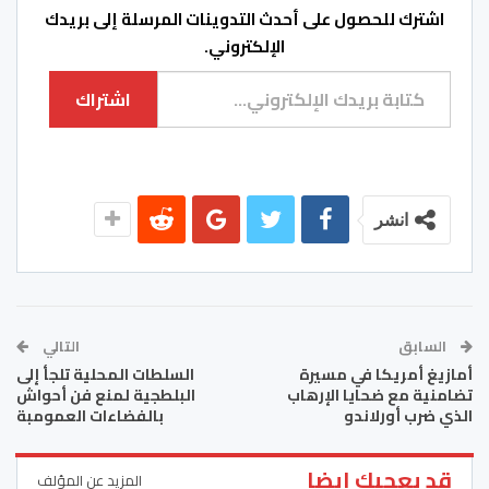
اشترك للحصول على أحدث التدوينات المرسلة إلى بريدك
الإلكتروني.
كتابة بريدك الإلكتروني...
اشتراك
انشر
السابق
التالي
أمازيغ أمريكا في مسيرة
السلطات المحلية تلجأ إلى
تضامنية مع ضحايا الإرهاب
البلطجية لمنع فن أحواش
الذي ضرب أورلاندو
بالفضاءات العمومبة
قد يعجبك ايضا
المزيد عن المؤلف