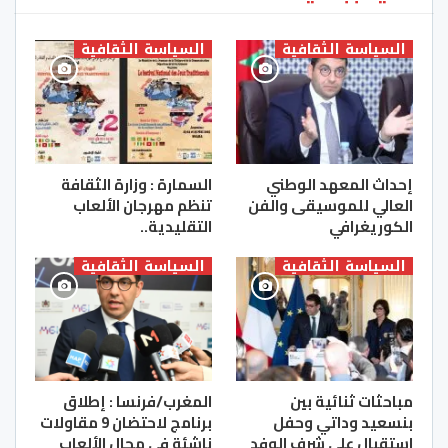
السياسة الثقافية
السياسة الثقافية
إحداث المعهد الوطني
السمارة : وزارة الثقافة
العالي للموسيقى والفن
تنظم مهرجان الألعاب
الكوريغرافي
التقليدية..
السياسة الثقافية
السياسة الثقافية
مباحثات ثنائية بين
المغرب/فرنسا : إطلاق
بنسعيد وداتي وحفل
برنامج لاحتضان 9 مقاولات
استقبال على شرف الوفد
ناشئة في مجال الألعاب