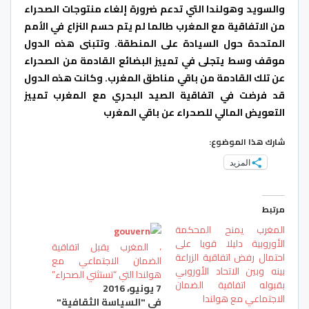
والسويد وهولندا التي تدعم ضرورة إلغاء منتوجات الصحراء
من الاتفاقية مع المغرب طالما لم يتم حسم النزاع في الأمم
المتحدة حول السيادة على المنطقة. وتتبنى هذه الدول
موقف وسط يتجلى في تمييز البضائع القادمة من الصحراء
عن تلك القادمة من باقي مناطق المغرب. وكانت هذه الدول
قد فرضت في اتفاقية الصيد البحري مع المغرب تمييز
التعويض المالي للصحراء عن باقي المغرب
شارك هذا الموضوع:
المزيد
مرتبط
المغرب يمنح المحكمة
الأوروبية دليلا قويا على
، المغرب يقبل اتفاقية
احتمال رفض اتفاقية الزراعة
الضمان الاجتماعي مع
بينه وبين الاتحاد الأوروبي
هولندا التي “تستثني الصحراء”
بقبوله اتفاقية الضمان
7 يونيو، 2016
الاجتماعي مع هولندا
في "السياسة الثقافية"