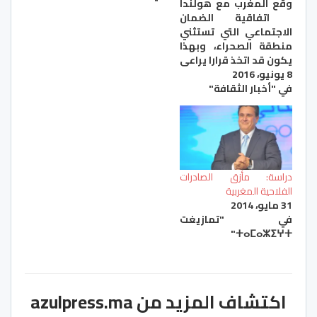
وقع المغرب مع هولندا
اتفاقية الضمان
الاجتماعي التي تستثني
منطقة الصحراء، وبهذا
يكون قد اتخذ قرارا يراعي
8 يونيو، 2016
فيه مصالح المهاجرين
في "أخبار الثقافة"
ولكن في المقابل يمنح
المحكمة الأوروبية دليلا
قويا على احتمال رفض
اتفاقية الزراعة بينه وبين
الاتحاد الأوروبي. وكان
المغرب قد تفاوض لمدة
شهور مع هولندا حول
دراسة: مأزق الصادرات
تجديد اتفاقية الضمان
الفلاحية المغربية
الاجتماعي،…
31 مايو، 2014
في "تمازيغت
ⵜⴰⵎⴰⵣⵉⵖⵜ"
اكتشاف المزيد من azulpress.ma