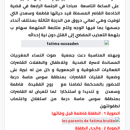
على الساعة التاسعة صباحا في الجلسة الرابعة في قضية
الخادمة القاصر المسماة قيد حياتها فاطمة وسعدن التي
توفيت وهي تعاني حروق من الدرجة الثالثة بمختلف أنحاء
جسمها بما فيها الوجه وتتم متابعة المتهمة سهام ب
بتهمة التعذيب المفضي إلى القتل دون نية إحداثه
وبهذه المناسبة دعت جمعية صوت النساء المغربيات
المساندة لاسرة الضحية وللاطفال والطفلات القاصرات
الفعاليات الحقوقية و الجمعوية و كل من له غيرة على
وضعية الفتيات القاصرات بمنطقة سوس ماسة درعة
للحضور بالمحكمة تضامنا مع روح الفقيدة فاطمة
وسعدن و تنديدا و استنكارا لما تتعرض له القاصرات
بمنطقة سوس ماسة درعة من استغلال واغتصاب
لطفولتهن
الصورة 1 : الطفلة فاطمة قبل وفاتها
الصورة 2 : والدي الطفلة