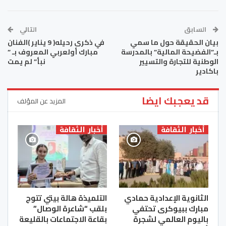
السابق
التالي
بيان الحقيقة حول ما سمي
في ذكرى رحيله( 9 يناير )الفنان
بـ”الفضيحة المالية” بالمدرسة
مبارك أولعربي المعروف بـ ”
الوطنية للتجارة والتسيير
نبأ” لم يمت
باكادير
قد يعجبك ايضا
المزيد عن المؤلف
أخبار الثقافة
أخبار الثقافة
الثانوية الإعدادية حمادي
التلميذة هالة بيتي تتوج
مبارك ببيوكرى تحتفي
بلقب “شاعرة الوصال”
باليوم العالمي لشجرة
بقاعة الاجتماعات بالقليعة