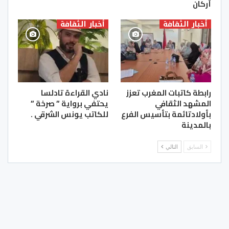
أركان
أخبار الثقافة
أخبار الثقافة
رابطة كاتبات المغرب تعزز
نادي القراءة تادلسا
المشهد الثقافي
يحتفي برواية ” صرخة ”
بأولادتائمة بتأسيس الفرع
للكاتب يونس الشرقي .
بالمدينة
السابق
التالي