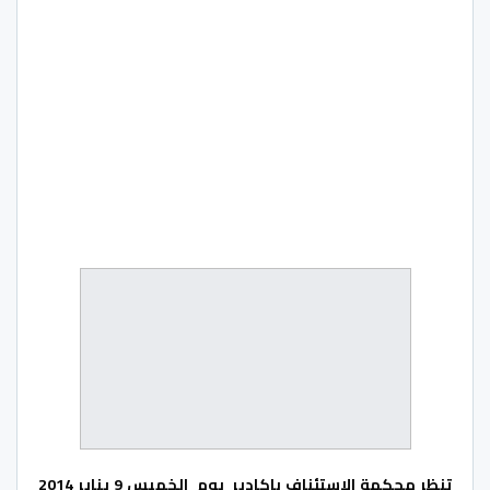
تنظر محكمة الاستئناف ىاكادير يوم الخميس 9 يناير 2014