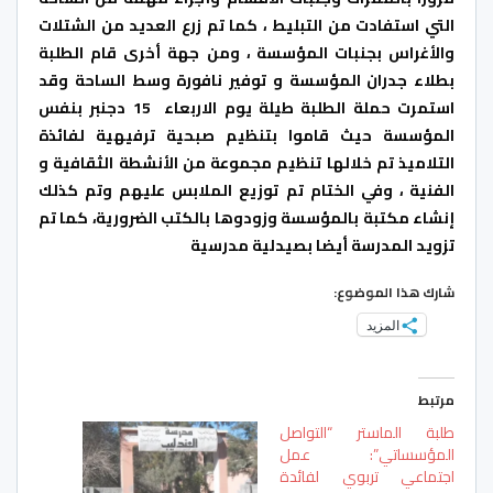
التي استفادت من التبليط ، كما تم زرع العديد من الشتلات
والأغراس بجنبات المؤسسة ، ومن جهة أخرى قام الطلبة
بطلاء جدران المؤسسة و توفير نافورة وسط الساحة وقد
استمرت حملة الطلبة طيلة يوم الاربعاء 15 دجنبر بنفس
المؤسسة حيث قاموا بتنظيم صبحية ترفيهية لفائذة
التلاميذ تم خلالها تنظيم مجموعة من الأنشطة الثقافية و
الفنية ، وفي الختام تم توزيع الملابس عليهم وتم كذلك
إنشاء مكتبة بالمؤسسة وزودوها بالكتب الضرورية، كما تم
تزويد المدرسة أيضا بصيدلية مدرسية
شارك هذا الموضوع:
المزيد
مرتبط
طلبة الماستر “التواصل
المؤسساتي”: عمل
اجتماعي تربوي لفائدة