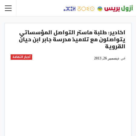
اكادير: طلبة ماستر التواصل المؤسساتي
يتواصلون مع تلاميذ مدرسة جابر ابن حيان
القروية
أخبار الثقافة
في
ديسمبر 26, 2013