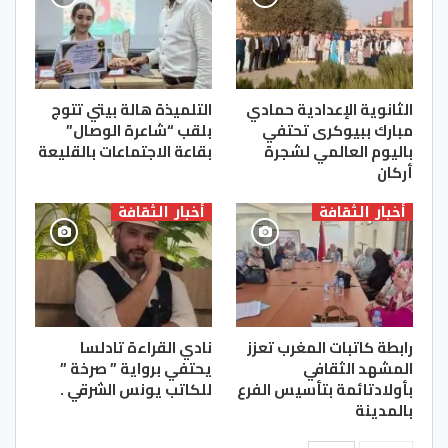
الثانوية الإعدادية حمادي
التلميذة هالة بيتي تتوج
مبارك ببيوكرى تحتفي
بلقب “شاعرة الوصال”
باليوم العالمي لشجرة
بقاعة الاجتماعات بالقليعة
أركان
أخبار الثقافة
أخبار الثقافة
رابطة كاتبات المغرب تعزز
نادي القراءة تادلسا
المشهد الثقافي
يحتفي برواية ” صرخة ”
بأولادتائمة بتأسيس الفرع
للكاتب يونس الشرقي .
بالمدينة