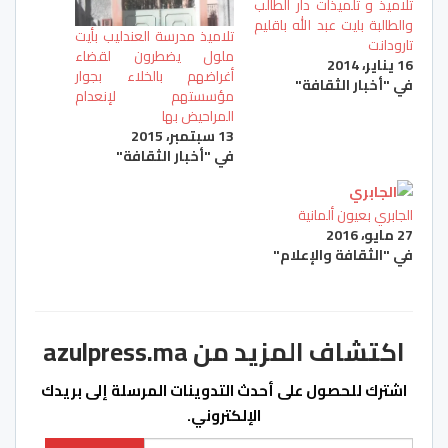
تلاميذ و تلميذات دار الطالب
والطالبة بايت عبد الله باقليم
تلاميذ مدرسة العندليب بأيت
تارودانت
ملول يضطرون لقضاء
16 يناير، 2014
أغراضهم بالخلاء بجوار
في "أخبار الثقافة"
مؤسستهم لإنعدام
المراحيض بها
13 سبتمبر، 2015
في "أخبار الثقافة"
الجابري بعيون ألمانية
27 مايو، 2016
في "الثقافة والإعلام"
اكتشاف المزيد من azulpress.ma
اشترك للحصول على أحدث التدوينات المرسلة إلى بريدك
الإلكتروني.
كتابة بريدك الإلكتروني...