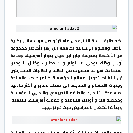
نظم طلبة السنة الثانية من ماستر تواصل مؤسساتي بكلية
الآداب والعلوم الإنسانية بجامعة ابن زهر بأكادير مجموعة
من الأنشطة بمدرسة جابر ابن حيان بدوار أسرسيف جماعة
أورير، وذلك يومي 30 نونبر و 1 دجنبر ، وخلال اليومين
استطاعت سواعد مجموعة من الطلبة والطالبات المشاركين
في النشاط تحويل معالم المؤسسة كالمراحيض والساحة
وجنبات الأقسام و الحديقة إلى فضاء مغاير و أكثر حاذبية
بمساعدة التلاميذ والطاقم التدريسي والإداري للمؤسسة
وجمعية آباء و أولياء التلاميذ و جمعية أسرسيف للتنمية.
و بدأت الأشغال بالمراحيض حيث تم تزليجها
مرورا بالممرات وجنبات الأقسام وأجزاء مهمة من الساحة