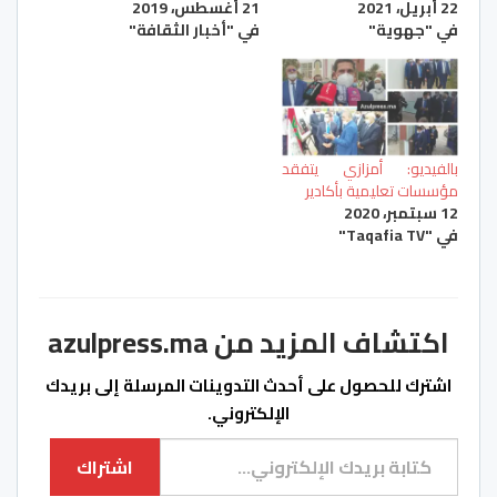
22 أبريل، 2021
21 أغسطس، 2019
في "جهوية"
في "أخبار الثقافة"
بالفيديو: أمزازي يتفقد
مؤسسات تعليمية بأكادير
12 سبتمبر، 2020
في "Taqafia TV"
اكتشاف المزيد من azulpress.ma
اشترك للحصول على أحدث التدوينات المرسلة إلى بريدك
الإلكتروني.
كتابة بريدك الإلكتروني...
اشتراك