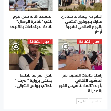
الثانوية الإعدادية حمادي
التلميذة هالة بيتي تتوج
مبارك ببيوكرى تحتفي
بلقب “شاعرة الوصال”
باليوم العالمي لشجرة
بقاعة الاجتماعات بالقليعة
أركان
أخبار الثقافة
أخبار الثقافة
رابطة كاتبات المغرب تعزز
نادي القراءة تادلسا
المشهد الثقافي
يحتفي برواية ” صرخة ”
بأولادتائمة بتأسيس الفرع
للكاتب يونس الشرقي .
بالمدينة
السابق
التالي