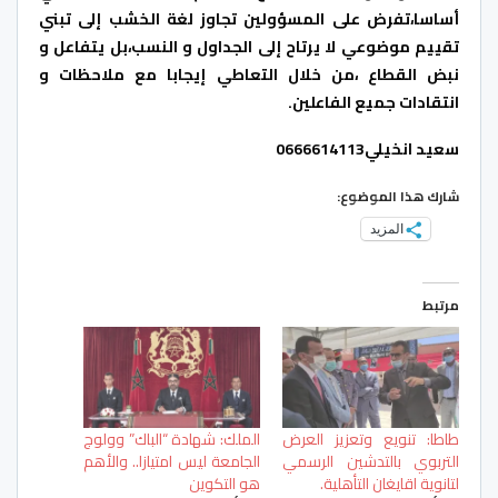
أساسا،تفرض على المسؤولين تجاوز لغة الخشب إلى تبني
تقييم موضوعي لا يرتاح إلى الجداول و النسب،بل يتفاعل و
نبض القطاع ،من خلال التعاطي إيجابا مع ملاحظات و
انتقادات جميع الفاعلين.
سعيد انخيلي0666614113
شارك هذا الموضوع:
المزيد
مرتبط
طاطا: تنويع وتعزيز العرض
الملك: شهادة “الباك” وولوج
التربوي بالتدشين الرسمي
الجامعة ليس امتيازا.. والأهم
لتانوية اقايغان التأهلية.
هو التكوين