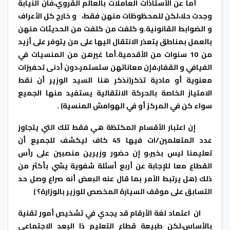
أما عن الأستاذات العاملات بالعالم القروي،فان النيابة
وجدت حلا،لكن للمحظوظات منهن فقط، و خارج كل الأعراف
و الضوابط القانونية.و كلفت من كلفت من الحديثات منهن
بالعمل بمناطق يتعذر الانتقال اليها على من يتوفر على أزيد
من 10 سنوات من الأقدمية.أما غيرهن من المنسيات في
الفيافي و القفار،فإن معاناتهن ستستمر،دون أدنى تحفيزات
معنوية أو مادية تذكر(نذكر هنا السيد الوزير أن نقط
الامتياز الخاصة بالحركة الانتقالية يستفيد منها الجميع
سواء كن في المركز أو في الهوامش المنسية) .
إن اعتبار الأقسام المكتظة هي فقط تلك التي يتجاوز
عدد المتعلمين/ات فيها 45 كاف ليكشف للجميع أن
تعليمنا ليس بخير،و إن حضور وزيرين منصبين على رأس
القطاع معا للإجابة عن أربع أسئلة شفوية يشي بأكثر من
ذلك (هل يرتبط الأمر بما قال عنه البعض أنه صراع وصل حد
التسابق على موقف السيارة المخصص للوزير بالوزارة؟ )
ان اعتماد لغة الأرقام قد يجدي في تشخيص أمور تقنية
بالأساس،لكن طبيعة قطاع التعليم ذا البعد الاجتماعي