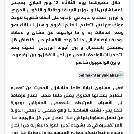
خلال حضورهما يوم الثلاثاء 12 نونبر الجاري بمجلس
المستشارين،تناوب وزير التربية الوطنية و التكوين المهني
و الوزير المنتدب لديه، في الإجابة على أسئلة شفوية تنوعت
مواضيعها بين التعليم بالعالم القروي و سبل الارتقاء به،و
وضع العاملات به و ما تواجهنه من مشاق و معاناة
يومية،بالإضافة الى ما تشهده الأقسام من اكتضاض ظل
يستفحل باستمرار. و بين أجوبة الوزيرين المليئة بلغة
التطمينات،الواعدة بالعمل من أجل الأفضل،و بين أرقامهما
و بين الواقع،بون شاسع.
فعلى مستوى نيابة طاطا مثلا،لازال الحديث عن تعميم
التعليم بمجالها القروي يمثل حلما صعب المنال،فإضافة
الى الأسباب المرتبطة بالمعطى الجغرافي (وعورة
التضاريس- تشتت الساكنة…) وهو معطى لا يعفي الدولة
من تحمل مسؤوليتها في هذا المجال على كل حال،يجد هذا
الأمر تفسيره في ما يشهده تدبير الموارد البشرية من ارتجال
و سوء مرتبط بتحكم معايير المحسوبية و الزبونية.هذا دون