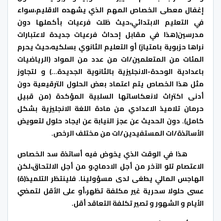
إغفال معطى الخصاص المهم الذي يشهده الاقليم،سواء
في التعليم الابتدائي،حيث ظلت فرعيات بأكملها دون
مدرسين(هذا في مقابل إحداث فرعيات جديدة لاعتبارات
نراها حزبوية بامتياز) أو التعليم الثانوي بسلكيه،حيث يحرم
المئات من المتعلمين/ات من عدد من المواد (الرياضيات
باعدادية الوحدة-الانجليزية بالثانوية الجديدة…) و لتجاوز
مثل هذا الخصاص يتم اعتماد بعض الحلول الترقيعية دون
أدنى اكتراث لانعكاساتها السلبية المؤكدة (من قبيل
حرمان تلاميذ الاعدادي من مادة اللغة الانجليزية بشكل
كامل). دون الحديث عن عجز النيابة عن ايجاد حلول لتعويض
الأساتذة/ات المستفيدين/ات من مختلف الرخص.
هذا في الوقت الذي يخوض فيه أساتذة سد الخصاص
الاعتصام تلو الآخر من أجل الادماج،و من أجل الالتحاق،لكن
الهاجس المالي يطغى لدى مسؤولينا. فلينتظر التلميذ(ة)
عسى حلولا سحرية غير مكلفة تظهر،أو على الأقل لتمضي
الأيام و الشهور و تصير تكلفة التعاقد أقل.