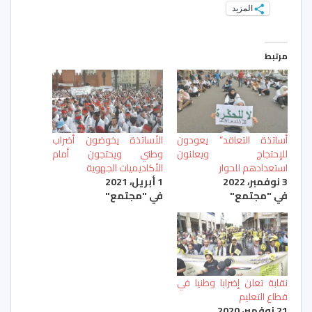
المزيد
مرتبط
أساتذة التعاقد” يعودون
الأساتذة يخوضون أضراب
للإحتجاج ويعلنون
وطني ويحتجون أمام
استعدادهم للحوار
الأكاديميات الجهوية
3 نوفمبر، 2022
1 أبريل، 2021
في "مجتمع"
في "مجتمع"
نقابة تعلن إضرابا وطنيا في
قطاع التعليم
21 نوفمبر، 2020