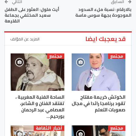
السابق
التالي
بالارقام: نسبة ملء السدود
أيت ملول: العثور على الطفل
الموجودة بجهة سوس ماسة
سعيد المختفي بجماعة
القليعة
قد يعجبك ايضا
المزيد عن المؤلف
مجتمع
مجتمع
الكوتش كريمة مفتاح
الساحة الفنية المغربية ،
تقود برنامجا رائدا في مجال
تفتقد الفنان و الشاعر،
صعوبات التعلم
العصامي عبد الرحمان
بورحيم…
مجتمع
أخبار الثقافة