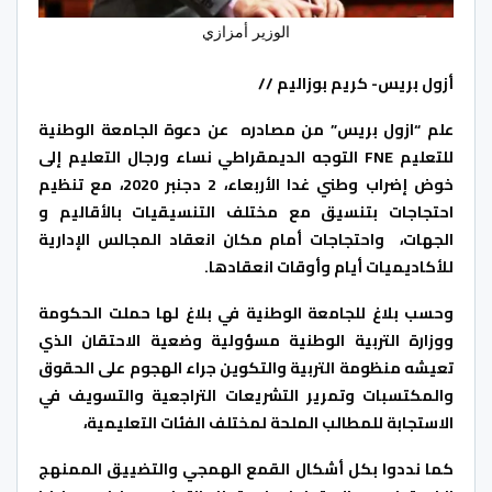
الوزير أمزازي
أزول بريس- كريم بوزاليم //
علم “ازول بريس” من مصادره عن دعوة الجامعة الوطنية
للتعليم FNE التوجه الديمقراطي نساء ورجال التعليم إلى
خوض إضراب وطني غدا الأربعاء، 2 دجنبر 2020، مع تنظيم
احتجاجات بتنسيق مع مختلف التنسيقيات بالأقاليم و
الجهات، واحتجاجات أمام مكان انعقاد المجالس الإدارية
للأكاديميات أيام وأوقات انعقادها.
وحسب بلاغ للجامعة الوطنية في بلاغ لها حملت الحكومة
ووزارة التربية الوطنية مسؤولية وضعية الاحتقان الذي
تعيشه منظومة التربية والتكوين جراء الهجوم على الحقوق
والمكتسبات وتمرير التشريعات التراجعية والتسويف في
الاستجابة للمطالب الملحة لمختلف الفئات التعليمية،
كما نددوا بكل أشكال القمع الهمجي والتضييق الممنهج