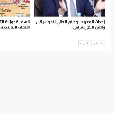
إحداث المعهد الوطني العالي للموسيقى
السمارة : وزارة ا
والفن الكوريغرافي
الألعاب التقليدية..
السابق
التالي