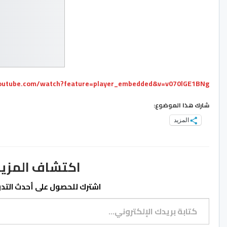
outube.com/watch?feature=player_embedded&v=v070lGE1BNg
شارك هذا الموضوع:
المزيد
اكتشاف المزيد من ss.ma
اشترك للحصول على أحدث التدوي
كتابة بريدك الإلكتروني...