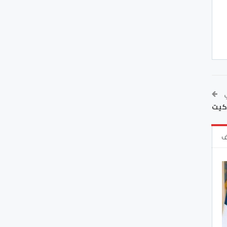
ي
ركيت
ف