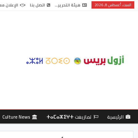
السبت, أغسطس 8, 2026
هيئة التحرير…
اتصل بنا
الإعلان مع
الرئيسية
تمازيغت ⵜⴰⵎⴰⵣⵉⵖⵜ
Culture News