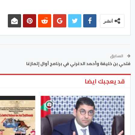
انشر
السابق
فتحي بن خليفة وأحمد الدغرني في برنامج أوال إتمازغا
قد يعجبك ايضا