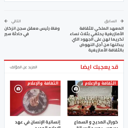
السابق
التالي
المعهد الملكي للثقافة
وفاة رئيس معقل سجن انزكان
الأمازيغية يحتفي بثلاث نساء
في حادثة سير
تكريما لهن على الجهود التي
يبذلنها من أجل النهوض
بالثقافة الأمازيغية
قد يعجبك ايضا
المزيد عن المؤلف
الثقافة والإعلام
الثقافة والإعلام
كورال المديح و السماع
إنسانية الإنسان في عهد
بسوس يجسد الرسالة
الإعلام الجديد..