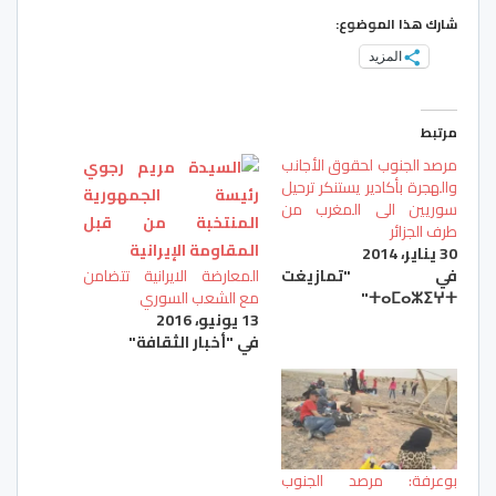
شارك هذا الموضوع:
المزيد
مرتبط
مرصد الجنوب لحقوق الأجانب
والهجرة بأكادير يستنكر ترحيل
سوريين الى المغرب من
طرف الجزائر
30 يناير، 2014
في "تمازيغت
المعارضة الايرانية تتضامن
ⵜⴰⵎⴰⵣⵉⵖⵜ"
مع الشعب السوري
13 يونيو، 2016
في "أخبار الثقافة"
بوعرفة: مرصد الجنوب