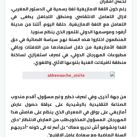
لحسن أمقران
رغم كون اللغة الامازيغية لغة رسمية في الدستور المغربي،
لازال التعامل الانتقاصي ومنطق التجاهل يطغى في
التعامل مع اللغة الامازيغية. حلقة اليوم، أتتنا من مدينة
أرفود وموسمها الدولي للتمور الذي ينظم سنويا.
المنظمون اختاروا هذه السنة نهج سياسة اقصائية في حق
اللغة الأمازيغية من خلال استبعادها من اللافتات وباقي
مطبوعات المهرجان الدولي، في تصرف استفزازي لساكنة
منطقة تافيلالت الغنية بتنوعها الاثني واللغوي.
من جهة أخرى، وفي تصرف خطير وغير مسؤول، أقدم مندوب
الصناعة التقليدية بالرشيدية على عرقلة حصول عارض
أمازيغي على رواق في المعرض الذي ينظم على هامش هذا
المهرجان. المسؤول المذكور،طلب من العارض الانتظار “حتى
لغدا ونشوفو أش نديرو معاك” بل أسر له الى كونه “أحرجهم
السنة الماضية مع سعادة عامل الاقليم”.