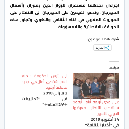
اجراءان نجدهما مستفزان للزوار الذين يعتبران رأسمال
المهرجان، وندعو القيمين على المهرجان الى الانفتاح على
الموروث المغربي في غناه الثقافي واللغوي، وتجاوز هذه
المواقف الاقصائية واللامسؤولة.
شارك هذا الموضوع:
المزيد
مرتبط
الى رئيس الحكومة : منع
اسم شخصي أمازيغي جديد
بجماعة أرفود
2 فبراير، 2018
في "تمازيغت
على مدى أربعة أيام.. أرفود
ⵜⴰⵎⴰⵣⵉⵖⵜ"
تستقطب الأنظار بمعرضها
الدولي للتمور
24 أكتوبر، 2019
في "أخبار الثقافة"