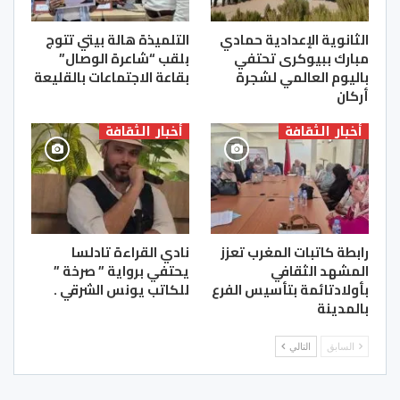
الثانوية الإعدادية حمادي
التلميذة هالة بيتي تتوج
مبارك ببيوكرى تحتفي
بلقب “شاعرة الوصال”
باليوم العالمي لشجرة
بقاعة الاجتماعات بالقليعة
أركان
أخبار الثقافة
أخبار الثقافة
رابطة كاتبات المغرب تعزز
نادي القراءة تادلسا
المشهد الثقافي
يحتفي برواية ” صرخة ”
بأولادتائمة بتأسيس الفرع
للكاتب يونس الشرقي .
بالمدينة
السابق
التالي