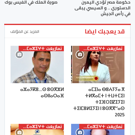
حكومة مصر تؤدي اليمين
صورة الملك في الفيس بوك
الدستوري .. و السيسي يبقى
في رأس الجيش
قد يعجبك ايضا
المزيد عن المؤلف
تمازيغت ⵜⴰⵎⴰⵣⵉⵖⵜ
تمازيغت ⵜⴰⵎⴰⵣⵉⵖⵜ
ⴰⵣⴰⵢⴽⵓ…ⵙ ⵓⵙⴳⵣⵍ
ⴰⵎⵉⵏⴰ ⴱⵓⵄⵢⵢⴰ ⴳ
ⴰⵙⵏⵏⴰⵔⴰⴼ
ⵜⵍⴳⴰⵎⵜ ⵏ ⵜⵡⵜⵎⵉⵏ
ⵜⵉⴼⵔⵉⵇⵉⵢⵉⵏ
ⵜⵉⵏⵎⵓⵍⵉⵢⵉⵏ ⵏ ⵓⵙⴳⴳⵯⴰⵙ
2025
تمازيغت ⵜⴰⵎⴰⵣⵉⵖⵜ
تمازيغت ⵜⴰⵎⴰⵣⵉⵖⵜ