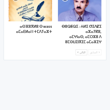
ⴰⵙⴼⵓⴳⵍⵓ ⵙ wass
ⴱⵓⵕⵟⵕⵉ : ⵄⵍⵉ ⵚⵉⴷⵇⵉ
ⴰⵎⴰⴹⵍⴰⵏ ⵏ ⵜⵎⴷⵢⴰⵣⵜ
ⴰⵣⴰⵢⴽⵓ,
ⴰⵎⵖⵏⴰⵙ, ⴰⵎⵔⵣⵓ ⴷ
ⵓⵎⵙⵡⵉⵏⴳⵉⵎ ⴰⵎⴰⵣⵉⵖ
السابق
التالي