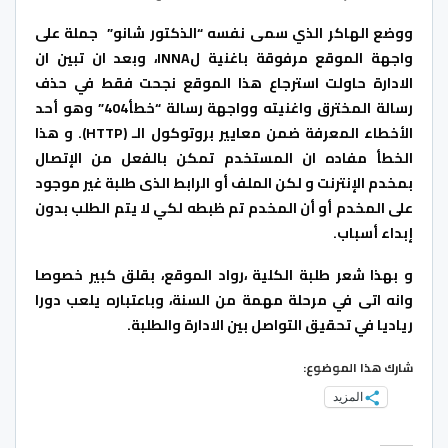
ووضع الهاكر الذي سمى نفسه “الذكتور شانو” جملة على
واجهة الموقع مرفوقة باغنية لINNA، وبعد ان تبين ان
الادارة حاولت استرجاع هذا الموقع نجحت فقط في حذف
رسالة المخترق واغنيته وواجهة رسالة “خطأ404” وهو أحد
الأخطاء المعرفة ضمن معايير بروتوكول الـ (HTTP). و هذا
الخطأ مفاده ان المستخدم تمكن بالفعل من الإتصال
بمخدم الإنترنت و لكن الملف أو الرابط الذى طلبة غير موجود
على المخدم أو أن المخدم تم ظبطه لكي لا يتم الطلب بدون
إبداء أسباب.
و بهذا شعر طلبة الكلية ،رواد الموقع، بقلق كبير خصوصا
وانه اتى في مرحلة مهمة من السنة، وباعتباره يلعب دورا
رياديا في تحقيق التواصل بين الادارة والطلبة.
شارك هذا الموضوع:
المزيد