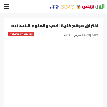
اختراق موقع كلية الادب والعلوم الانسانية
تمازيغت ⵜⴰⵎⴰⵣⵉⵖⵜ
Last updated
مارس 1, 2014