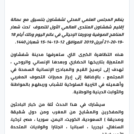
ينظم المجلس العلمي المحلي لشفشاون بتنسيق مع عمالة
إقليم شفشاون المنتدى العالمي الأول للتصوف تحت شعار
المناهج الصوفية ودورها الإحيائي في عالم اليوم وذلك أيام 18
-19-20-21 أبريل 2019 الموافق 12-13-14-15 شعبان 1440.
هذه التظاهرة الكبرى التي ستعرفها مدينة شفشاون
المتميزة بتاريخها الحضاري وبعدها الإنساني والروحي ،
تهدف إلى ترسيخ القيم والمبادئ الإنسانية السمحة في
المجتمع ، بالإضافة إلى إبراز مميزات التصوف المغربي
وأهميته في التربية السلوكية للشباب وربطهم بالمواطنة
والثوابت الدينية والوطنية.
سيشارك في هذا الحدث ثلة من كبار الباحثين
والمفكرين والمشايخ من المغرب ومن دول شقيقة
وصديقة ) السعودية، الكويت، اليمن، سوريا ، مصر، تركيا،
السنغال، نيجريا ، اسبانيا ، انجلترا والولايات المتحدة