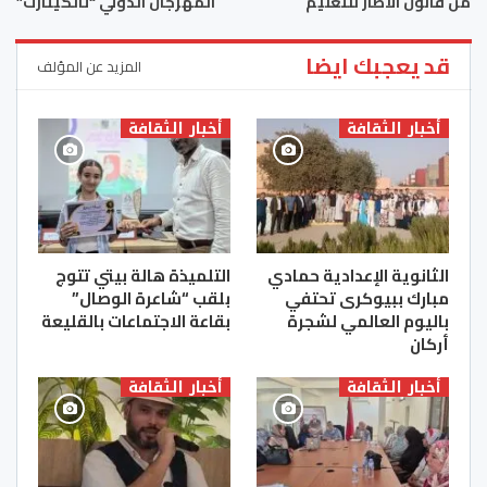
من قانون الاطار للتعليم
المهرجان الدولي “تالكيثارت”
قد يعجبك ايضا
المزيد عن المؤلف
أخبار الثقافة
أخبار الثقافة
الثانوية الإعدادية حمادي
التلميذة هالة بيتي تتوج
مبارك ببيوكرى تحتفي
بلقب “شاعرة الوصال”
باليوم العالمي لشجرة
بقاعة الاجتماعات بالقليعة
أركان
أخبار الثقافة
أخبار الثقافة