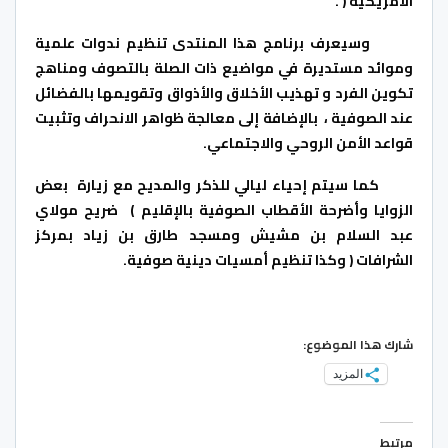
الأمريكية ( .
وسيعرف برنامج هذا المنتدى تنظيم ندوات علمية
وموائد مستديرة في مواضيع ذات الصلة بالتصوف ومناهج
تكوين الفرد و تهذيب الأخلاق والأذواق وتقويمها بالفضائل
عند الصوفية ، بالإضافة إلى معالجة ظواهر الانحراف وتثبيت
قواعد الأمن الروحي والاجتماعي.
كما سيتم إحياء ليالي للذكر والمديح مع زيارة بعض
الزوايا وأضرحة الأقطاب الصوفية بالإقليم ) ضريح مولاي
عبد السلام بن مشيش ومسجد طارق بن زياد بمركز
الشرافات ( وكذا تنظيم أمسيات دينية صوفية.
شارك هذا الموضوع:
المزيد
مرتبط