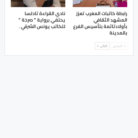
رابطة كاتبات المغرب تعزز
نادي القراءة تادلسا
المشهد الثقافي
يحتفي برواية ” صرخة ”
بأولادتائمة بتأسيس الفرع
للكاتب يونس الشرقي .
بالمدينة
السابق
التالي