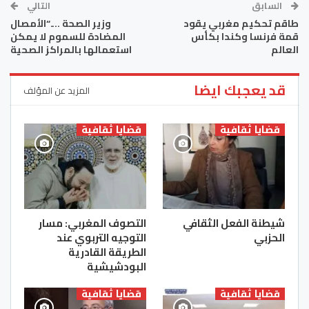
السابق
التالي
طاقم تحكيم مغربي يقود
وزير الصحة ….“الأمصال
قمة فرنسا وكندا بكأس
المضادة للسموم لا يمكن
العالم
استعمالها بالمراكز الصحية
قد يعجبك ايضا
المزيد عن المؤلف
قضايا ثقافية
قضايا ثقافية
شيطنة الفعل الثقافي
التصوف المغربي‎: مسار
الحزبي
التوجيه التربوي عند
الطريقة القادرية
البودشيشية
قضايا ثقافية
قضايا ثقافية