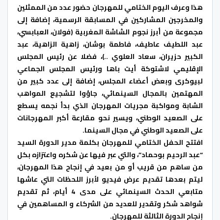
هذا وعرف اليوم الختامي للمهرجان حضور عدد من الممثلين
والمخرجين المشاركين في المسابقة الرسمية، إضافة إلى
مجموعة من أبرز نجوم الشاشة المغربية (فولان، العبابسي،
عبد اللطيف عاطيف، فاطمة بوشان، زاهية الزاهية، عبد
الكبير حزيران، سعاد العلوي ..)، فضلا عن رئيس المجلس
الإقليمي لاشتوكة أيت باها ورئيس المجلس الجماعي
لبيوكرى وبعض أعضاء المجلس، إضافة إلى عدد كبير من
المهتمين بالمجال السينمائي، جاؤوا لتشجيع المواهب
الشابة ومواكبة مجريات المهرجان الذي بدأ نجمه يسطع
على الصعيد الوطني، ويسير نحو مقارعة أكبر المهرجانات
على الصعيد الوطني في مجال السينما.
افتتح الحفل الختامي للمهرجان بكلمة مدير الدورة السيد
“عبد الرحيم بوحماد”، والتي عبر فيها عن شكره واعتزازه بكل
من ساهم من قريب أو من بعيد في إنجاح هذا المهرجان،
ليتم بعدها تقديم عرض فيديو لأبرز اللحظات التي عاشها
متابعي الحدث السينمائي على مدى 4 أيام، ثم تقديم
شواهد شكر وتقدير للعديد من الشركاء و المساهمين في
إنجاح الدورة الثالثة للمهرجان.