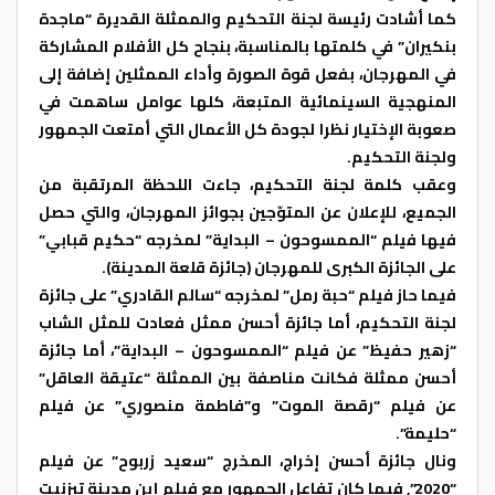
كما أشادت رئيسة لجنة التحكيم والممثلة القديرة “ماجدة
بنكيران” في كلمتها بالمناسبة، بنجاح كل الأفلام المشاركة
في المهرجان، بفعل قوة الصورة وأداء الممثلين إضافة إلى
المنهجية السينمائية المتبعة، كلها عوامل ساهمت في
صعوبة الإختيار نظرا لجودة كل الأعمال التي أمتعت الجمهور
ولجنة التحكيم.
وعقب كلمة لجنة التحكيم، جاءت اللحظة المرتقبة من
الجميع، للإعلان عن المتوّجين بجوائز المهرجان، والتي حصل
فيها فيلم “الممسوحون – البداية” لمخرجه “حكيم قبابي”
على الجائزة الكبرى للمهرجان (جائزة قلعة المدينة).
فيما حاز فيلم “حبة رمل” لمخرجه “سالم القادري” على جائزة
لجنة التحكيم، أما جائزة أحسن ممثل فعادت للمثل الشاب
“زهير حفيظ” عن فيلم “الممسوحون – البداية”، أما جائزة
أحسن ممثلة فكانت مناصفة بين الممثلة “عتيقة العاقل”
عن فيلم “رقصة الموت” و”فاطمة منصوري” عن فيلم
“حليمة”.
ونال جائزة أحسن إخراج، المخرج “سعيد زربوح” عن فيلم
“2020”, فيما كان تفاعل الجمهور مع فيلم إبن مدينة تيزنيت