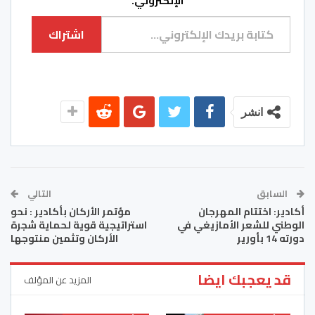
الإلكتروني.
كتابة بريدك الإلكتروني...
اشتراك
انشر
السابق
التالي
أكادير: اختتام المهرجان
مؤتمر الأركان بأكادير : نحو
الوطني للشعر الأمازيغي في
استراتيجية قوية لحماية شجرة
دورته 14 بأورير
الأركان وتثمين منتوجها
قد يعجبك ايضا
المزيد عن المؤلف