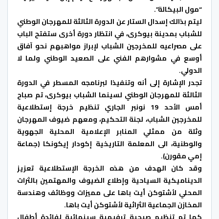
“مول البيكالة”.
ليتم بذالك إسدال الستار عن الدورة الثالثة للمهرجان الوطني
للشباب بمدينة بيوكرى، في انتظار دورة أخرى ستفتح الباب
على مصراعيه للمخرجين الشباب لإبراز مواهبهم نحو آفاق
أوسع في مشوارهم الفني على الصعيد الوطني ولما لا
الدولي.
تجدر الإشارة إلى أنه وتنفيذا لبرنامجه المسطر في الدورة
الثالثة للمهرجان الوطني لسينما الشباب بيوكرى، تم صباح
أمس الأحد 19 نونبر الجاري تنظيم خرجة إستطلاعية
للمخرجين الشباب، لجنة التحكيم، ومعهم ضيوف المهرجان
وثلة من ممثلي المنابر الإعلامية المحلية الجهوية
والوطنية، الى المعلمة التاريخية إكودار إيكونكا (جماعة
إمي مقورن).
وقد كان الهدف من هذه الخرجة الإستطلاعية تعزيز
الديناميكية السياحية وإطلاع الضيوف والمهتمين بالثرات
المحلي لأشتوكن أيت باها على مميزات ووظائف وهندسة
المخازن الجماعية الثراثية لأشتوكن أيت باها.
كما تم تنظيم صبحية ترفيهية سينمائية لفائدة أطفال