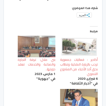
شارك هذا الموضوع:
المزيد
مرتبط
أكادير : فعاليات جمعوية
بني ملال: غرفة التجارة
ترحب بالزيارة الملكية وتطالب
والصناعة والخدمات تعقد
بحق أحد الأحياء من المشروع
دورتها..
التنموي
1 مارس، 2023
6 فبراير، 2020
في "جهوية"
في "أخبار الثقافة"