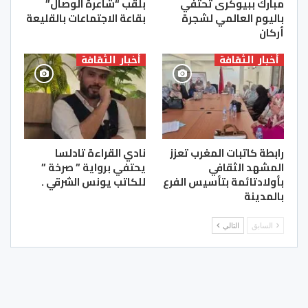
مبارك ببيوكرى تحتفي
بلقب “شاعرة الوصال”
باليوم العالمي لشجرة
بقاعة الاجتماعات بالقليعة
أركان
أخبار الثقافة
أخبار الثقافة
رابطة كاتبات المغرب تعزز
نادي القراءة تادلسا
المشهد الثقافي
يحتفي برواية ” صرخة ”
بأولادتائمة بتأسيس الفرع
للكاتب يونس الشرقي .
بالمدينة
السابق
التالي