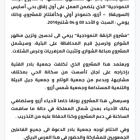
النموذجية” الذي يتضمن العمل على أول زقاق بحي أسايس
(السويقة) – أزرو، كنموذج أولي وكأفتتاح للمشروع، وذلك
يومي : السبت و الأحد 03 و 04 شتنبر2016.
“مشروع الزنقة النموذجية” يرمي الى تحسين وتزين مظهر
الشوارع وترسيخ قيم المحافظة على البئية، وسيشمل
المشروع صباغة الشوارع، وتثبيت المزهريات وغرس الشتلات.
ويعتمد هذا المشروع الذي تكلفت جمعية بادر الفتية
بإخراجه على لجان تأسست من سكانة الحي بمختلف
مشاربها، وبدعم من جمعية الوئام و جمعية جيل البيئة
والتنمية المستدامة وجمعية شمس أزرو .
وسيعطي هذا المشروع رونقا خاصا لأحياء أزرو وستضاهي
بذلك الأحياء بمدن شمال المملكة في حالة ما ساهمت
الساكنة في دعم المشروع وكذا الحفاظ عليه من التخريب .
وفي الختام توجه جمعية بادر الدعوة الى جميع الفاعلين
الجمعويين للمشاركة والحضور في هذا العرس البيئي.