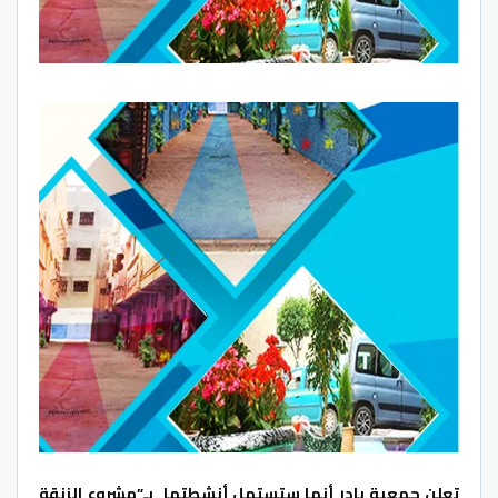
تعلن جمعية بادر أنها ستستهل أنشطتها بـ”مشروع الزنقة