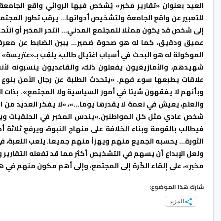
العيد بعنوان «تقارير مخبر» يُشخص فيها الروائي واقع الجامعة 
للتعبير عن واقع الجامعة ولتشخيص أدوائها… يرقب تطور المجتمع با
إلى شخص قد يكون ممثلا للمجتمع المدني… انتحر المخبر أو انتُحر
عميق ودقيق، كما له هو صحوة ضمير… يبين الضابط عن معرفة ب
الموكولة له هو البحث في أسباب اغتيال طالب، يلقب بـ«عتريسة» 
شهيدهم، والأمازيغيون يفعلون ذلك، والقاعديون ينسبونه لأنف
علاقات يطبعها سوء فهم. «يتحدث الطلبة عن رجال الأمن بنوع من
وبأنهم لا يفقهون شيئا في أمور السياسية ولا المجتمع». بذات 
والعلم، يعيش في نعمة لا يقدرها يوما…»، «لا يفكر العديد من
شخص عادي مثل كل المواطنين.»يندس المخبر في الحلقيات ويتبني
فيطالب بالقومة وبناء الخلافة على منهاج النبوة، ويرفع ثلاثة أصا
الثورة… يحسبه الجميع منهم ويهزأ منهم جميعا. يلعب اللعبة، في
ولعل الإبداع أن يسهم في التشخيص أكثر مما قد تفعله التقارير وال
مخبر»، على إلقاء الكُرة إلى المجتمع، وإلى أهم مكون منهم في ه
شارك هذا الموضوع:
المزيد