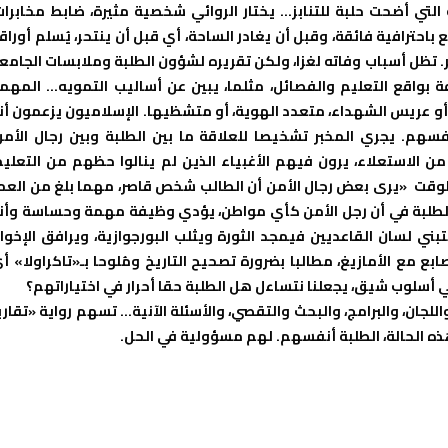
التي أضحت حلبة للتنابز… يختار الروائي شخصية مثيرة، ضابط مخابرات
حترافية فائقة، وقبل أن يغادر الساحة، أي قبل أن ينتحر، يُسلم أوراق
. تظل أسباب وفاته لغزا، ولكن تقريره لشؤون الطلبة وملابسات الجامع
واقع التعليم والفصائل، مثلما، يبين عن أساليب التمويه… المهم
أو عريس الشهداء، متعدد الهوية، أو متشظيها. الإسلاميون يزعمون أن
سهم. يجري المخبر تشخيصا للعلاقة ما بين الطلبة وبين رجال الأمن
 الاستعلاء، يرون فيهم الأغبياء الذين لم ينالوا حظهم من التعليم
الوقت «يرى بعض رجال الأمن أن الطالب شخص قاصر، مهما بلغ من العم
 الطلبة في أن رجل الأمن كأي مواطن، يؤدي وظيفة مهمة وحساسة وأن
 لسان القاعديين فيمجد الثورة ويثلب البورجوازية، ويرافق الإخوا
بع مع الأمازيغ، مطالبا بضرورة تصحيح التاريخ ومُلوحا بـ«تاكراولا» أ
 أسلوب شيق، يجعلنا نتساءل هل الطلبة حقا أحرار في اختياراتهم؟
لجان، والبرامج، والبحث والتقصي، والأسئلة الآنية… تسهم رواية «تقاري
ذه الحالة، الطلبة أنفسهم. لهم مسؤولية في الحل.