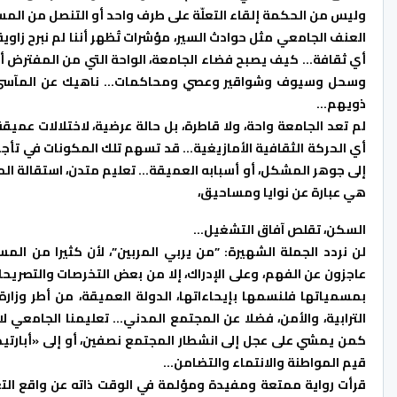
وليس من الحكمة إلقاء التعلّة على طرف واحد أو التنصل من المس
العنف الجامعي مثل حوادث السير، مؤشرات تُظهر أننا لم نبرح زاوية 
أي ثقافة… كيف يصبح فضاء الجامعة، الواحة التي من المفترض أن
وسحل وسيوف وشواقير وعصي ومحاكمات… ناهيك عن المآسي ال
ذويهم…
لم تعد الجامعة واحة، ولا قاطرة، بل حالة عرضية، لاختلالات عميق
أي الحركة الثقافية الأمازيغية… قد تسهم تلك المكونات في ت
إلى جوهر المشكل، أو أسبابه العميقة… تعليم متدن، استقالة المر
هي عبارة عن نوايا ومساحيق،
السكن، تقلص آفاق التشغيل…
لن نردد الجملة الشهيرة: ”من يربي المربين”، لأن كثيرا من ا
عاجزون عن الفهم، وعلى الإدراك، إلا من بعض التخرصات والتصريحات 
بمسمياتها فلنسمها بإيحاءاتها، الدولة العميقة، من أطر وزارة ا
الترابية، والأمن، فضلا عن المجتمع المدني… تعليمنا الجامعي لا
كمن يمشي على عجل إلى انشطار المجتمع نصفين، أو إلى «أبارتيد» 
قيم المواطنة والانتماء والتضامن…
قرأت رواية ممتعة ومفيدة ومؤلمة في الوقت ذاته عن واقع التع