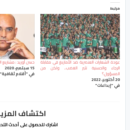
مرتبط
عودة الشعارات العنصرية ضد الأمازيغ في مقابلة
حسن أوريد : مشاريع ال
الرجاء والحسنية تثير الغضب.. ولكن من
15 سبتمبر، 2020
المسؤول؟
في "أقلام ثقافية"
20 أكتوبر، 2022
في "إبداعات"
اكتشاف المزيد من ss.ma
اشترك للحصول على أحدث التدوي