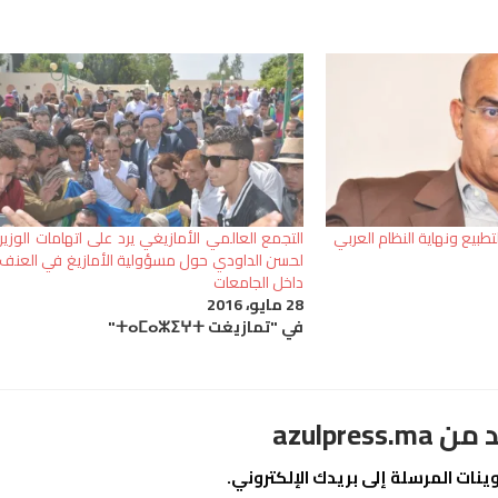
تطبيع ونهاية النظام العربي
التجمع العالمي الأمازيغي يرد على اتهامات الوزير
لحسن الداودي حول مسؤولية الأمازيغ في العنف
داخل الجامعات
28 مايو، 2016
في "تمازيغت ⵜⴰⵎⴰⵣⵉⵖⵜ"
azulpre
نات المرسلة إلى بريدك الإلكتروني.