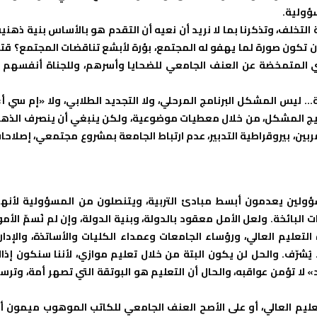
ؤولية.
التخلف، وتذكرنا بما لا نريد أن نعيه أن التقدم هو بالأساس بنية ذهنية
 تكون صورة لما يهفو له المجتمع، بؤرة لأبشع تناقضات المجتمع؟ قت
متمخضة عن العنف الجامعي للضحايا وأسرهم، وللجناة أنفسهم 
ة… ليس المشكل البرنامج المرحلي، ولا التجديد الطلابي، ولا «إم سي أ»
أجيج المشكل، من خلال معطيات موضوعية، ولكن ينبغي أن ينصرف الذه
بين، بيروقراطية التدبير، عدم ارتباط الجامعة بمشروع مجتمعي، إصلاحا
لمسؤولين يعدمون أبسط مبادئ التربية، ويتنصلون من المسؤولية لأنه
البائخة. ولعل الأمل معقود بالدولة، وبنية الدولة، وإن لم نُسمّ الأمو
لتعليم العالي، ورؤساء الجامعات وعمداء الكليات والأساتذة، والإدار
 يُشرّف. والحل لن يكون البتة من خلال تعليم موازي، لأننا سنكون إذا
لا تؤمن عواقبه، والحال أن التعليم هو البوتقة التي تصهر أمة، وترس
ليم العالي، أو على الأصح العنف الجامعي للكاتب الموهوب ميمون أ