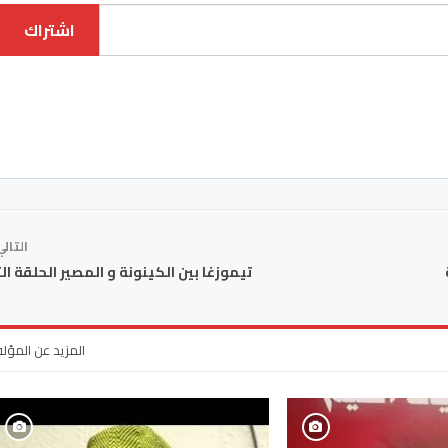
اشتراك
التال
ة
تيموزغا بين الكينونة و المصير الحلقة الث
المزيد عن المؤل