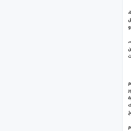
،
ل
و
،
ن
ت
م
ر
ة
ك
خ
م