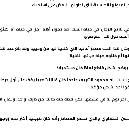
ر لميولها الجنسية، التي تداولها البعض على استحياء.
تاريخ الرجال في حياة الست، قد يكون أهم رجل في حياة أم كلثو
أعلاه حول هذا الموضوع:
 وكان هذا الحب مصدر أغانيه التي كتبها لها من وحيها وقد بلغ عدد هذ
م يوضح بشكل قاطع لماذا كان مستحيلا!
ج الست، انه محمود الشريف عندما كان فنانا شعبيا يقف على أول درجا
رفها احد بشكل مؤكد.
 آخر يوم له في عشقها، لكن قصة حبه كانت من طرف واحد، ويقال ان
سن الحفناوي والذي تجمع المصادر بأنه كان طبيبها أكثر منه زوجها