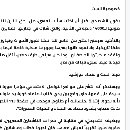
خصوصية الست
يقول الشديدي: قبل أن اكتب سألت نفسي، هل يحق لنا إن نتنا
صوتها لـ14000 ذبذبه في الثانية، والتي شارك في جنازتها الملايين للبحث فيها والحديث عنها؟
بالتأكيد سيعتبر الكثير من الناس هذا نبشا لقبور الأموات وتجاوز
ملكا تاريخيا، ولا تعود ذاتها بسرها وجهرها ملكية خاصة فيما 
وتفقد ملكيتها الخاصة لها، وما كان سرا في ظرف معين، أثقل صاح
قيدته فيما سبق، فيا له من نصر.
قبلة الست واعتماد خورشيد
ويستذكر أنه انتشر على مواقع التواصل الاجتماعي مؤخرا صورة ق
سيدة على فمها، حتى وقع بين يدي كتاب لاعتماد خورشيد عنوان
بأنه يحو
كانت مصابة بشذوذ مصادقة النساء والفتيات الصغيرات”.
ويضيف الشديدي: في مقابلة لي مع احد الناشطين المصريين، قال
مقربة منها تقريباً تعيش معاها، كان لديها خطاب وعاشقين كت