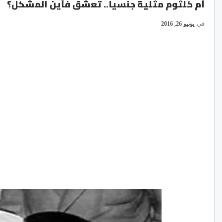
أم كلثوم مثلية جنسيا.. تعشق فأين المشكل؟
في
يونيو 26, 2016