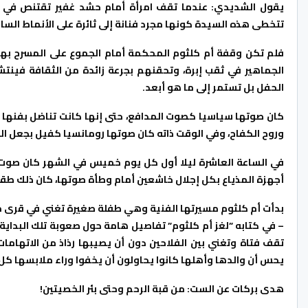
يقول الشديدي: عندما تقف امرأة أمام حشد غفير تقتنص في قب
تتخطى هذه السيدة كونها مجرد فنانة إلى ثائرة على الأنماط الس
فلم تكن وقفة أم كلثوم المحكمة أمام الجموع على المسرح به
الجماهير في ثقب إبرة، وتحقنهم بجرعة زائدة من الثقافة فينتش
الحفل بل تستمر إلى ما هو أبعد.
كان صوتها سياسيا كصوت المدافع، حتى إنها كانت تناضل بفنها ض
وروح الكفاح، وفي الوقت ذاته كان صوتها رومانسيا كفيل بجعل ا
في الساعة العاشرة ليلا أول كل يوم خميس في الشهر كان صوت 
أجهزة المذياع بكل إجلال خاشعين أمام وطأة صوتها، كان ذلك ط
بدأت أم كلثوم مسيرتها الفنية وهي طفلة صغيرة تغني في قرى م
– في كتابه ”لغز أم كلثوم” تفاصيل هامة حول صعوبة تلك البداية 
تقف فتاة وتغني بين الفلاحين دون أن يصيبها رذاذ من الاتهاما
يحس أن والدها وأهلها كانوا يحاولون أن يخفوا وراء ملابسها كل
هدى بركات عن الست: من قبة الرحم وحتى بئر الخصيتين!