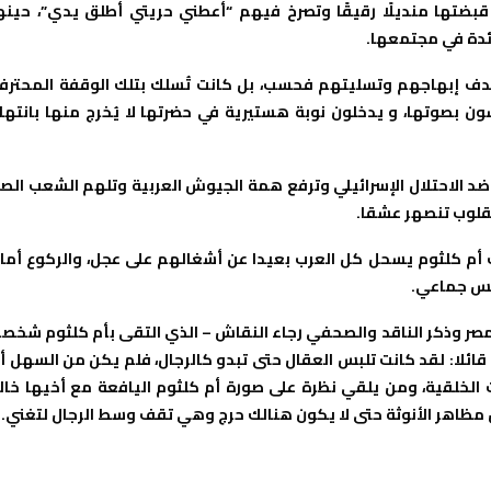
ضتها منديلًا رقيقًا وتصرخ فيهم “أعطني حريتي أطلق يدي”، حينه
ائدة في مجتمعها.
دف إبهاجهم وتسليتهم فحسب، بل كانت تُسلك بتلك الوقفة المحترف
ون بصوتها، و يدخلون نوبة هستيرية في حضرتها لا يُخرج منها بانتها
د الاحتلال الإسرائيلي وترفع همة الجيوش العربية وتلهم الشعب الصب
لقلوب تنصهر عشقا.
أم كلثوم يسحل كل العرب بعيدا عن أشغالهم على عجل، والركوع أما
قس جماعي.
صر وذكر الناقد والصحفي رجاء النقاش – الذي التقى بأم كلثوم شخصي
قائلا: لقد كانت تلبس العقال حتى تبدو كالرجال، فلم يكن من السهل أ
ت الخلقية، ومن يلقي نظرة على صورة أم كلثوم اليافعة مع أخيها خال
 مظاهر الأنوثة حتى لا يكون هنالك حرج وهي تقف وسط الرجال لتغني.