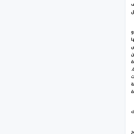
ف
ل
و
ا
س
ن
ة
.
ت
ة
ة
ك
ح