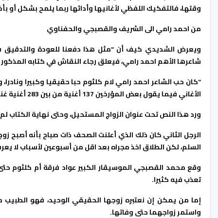
وقتها، فالتفكيك اللفظي لأغانيها وأدائها ربما يلمح بشكل أو بأخ
من احمد رامي الى الشريف والقصبجي والحفناوي
ويعرض الشديدي كيف أن “مثل هذا دفعنا للعودة والتدقيق في 
شاعرها الأهم احمد رامي، فيعلق رجاء النقاش في كتابه المذكور 
“كان حب الشاعر احمد رامي لام كلثوم حبا حقيقيا وكبيرا ونادرا،
الأغاني فيما يقول بعض المؤرخين 137 أغنية من بين 283 أغنية غنتها أم كلثوم طيلة حياتها الفنية”.
ورد هذا النص تحت عنوان الزواج المستحيل، وحتى نهاية الكتاب ل
الرجل الثاني كان ذلك الذي أعلنت الصحف ذات صباح بأنه أصبح زو
السلم، لكن الطلاق اخذ مجراه بعد اقل من أسبوعين لأسباب لا يع
وقع محمد القصبجي الموسيقار الكبير عواد فرقة أم كلثوم حتى
تعذب فيه كثيرا.
إما من يمكن إن نعتبره زوجها الحقيقي الوحيد، فهو الطبيب ح
واستمر زواجهما حتى وفاتها.