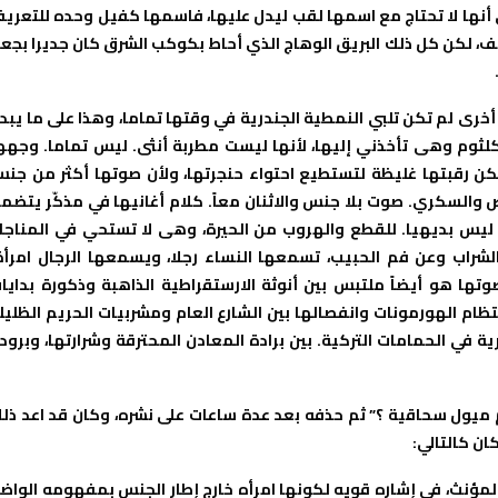
أنها لا تحتاج مع اسمها لقب ليدل عليها، فاسمها كفيل وحده للتعري
ف، لكن كل ذلك البريق الوهاج الذي أحاط بكوكب الشرق كان جديرا بجع
رى لم تكن تلبي النمطية الجندرية في وقتها تماما، وهذا على ما يبد
لثوم وهى تأخذني إليها، لأنها ليست مطربة أنثى. ليس تماما. وجهه
 لكن رقبتها غليظة لتستطيع احتواء حنجرتها، ولأن صوتها أكثر من جن
 والسكري. صوت بلا جنس والاثنان معاً. كلام أغانيها في مذكّر يتضم
 ليس بديهيا. للقطع والهروب من الحيرة، وهى لا تستحي في المناجا
راب وعن فم الحبيب، تسمعها النساء رجلا، ويسمعها الرجال امرأة
ها هو أيضاً ملتبس بين أنوثة الارستقراطية الذاهبة وذكورة بدايا
تظام الهورمونات وانفصالها بين الشارع العام ومشربيات الحريم الظليل
 في الحمامات التركية. بين برادة المعادن المحترقة وشرارتها، وبرود
 ميول سحاقية ؟” ثم حذفه بعد عدة ساعات على نشره، وكان قد اعد ذل
ان كالتالي:
المؤنث، في إشاره قويه لكونها امرأه خارج إطار الجنس بمفهومه الواض