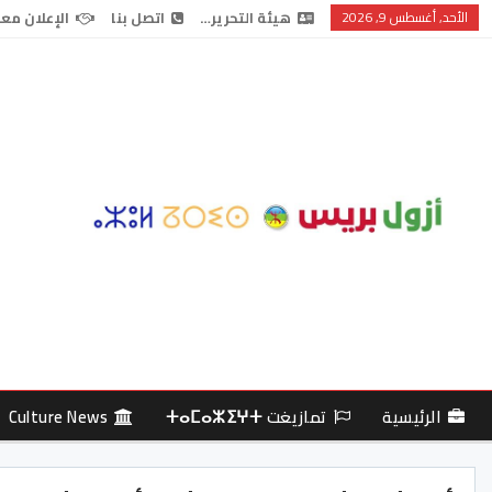
الأحد, أغسطس 9, 2026
هيئة التحرير…
اتصل بنا
الإعلان معن
الرئيسية
تمازيغت ⵜⴰⵎⴰⵣⵉⵖⵜ
Culture News