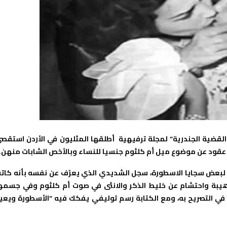
القضية الجندرية” لمجلة ترفيهية أطلقها المثليون في الأردن استقص
ة عقود عن موضوع ميل أم كلثوم جنسيا للنساء وبالأخص الشابات منهن.
لبعض سجايا الاسطورة، سجل الشديدي الذي يعرّف عن نفسه بأنه كات
هيبة واحتشام عن خليط الذكر والانثى في صوت أم كلثوم وفي جسمه
 في التصريح به، ومع الكتابة رسم توليفي يفكك فيه “الأسطورة ويعي