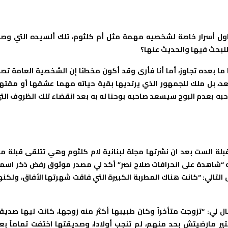
ول أسرار خاصة لشخصيه مهمة مثل أم كلثوم، تلك ألسيده التي وص
ا ما بعده تجاوز، أما أنا فأرى وقد أكون مخطئا إن الشخصية العامة تصي
بعد، بل ملك للجمهور الذي يرتديها بقية حياته مهما عشقها أو مقتها
به بعدم البوح سيسعد صاحبه بوحنا له به بعد انقضاء تلك الظروف الت
بلة الست بعد ان نشرتها مجلة لبنانية لام كلثوم وهي تتلقى قبلة م
ه “شاهدة على انحرافات صلاح نصر” أكد لي مصدر موثوق رفض ذكر اسم
ي إشارة لجنسانية أم كلثوم، فوجدت في صفحة 113 النص التالي: “كانت هناك المطربة الكبيرة التي فاقت شهرتها الأفاق، ولكن
 لي: “تزوجت متأخراً وكان طبيبها أكثر منه زوجها، كانت ليها صديق
ير مارضيتش بحد منهم، لم تنجب أولادا، وصديقتها اختفت تماماً بع