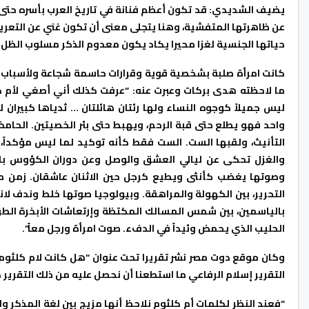
يضيف الشديدي: قد تكون أعظم فنانة في تاريخ العرب بأسره حتى 
عن ظاهرتها المتفشية، وهنا يتجلى معنى أن تكون غني عن التعري
حياتها الجنسية لغزا محيرا يكاد يكون معدوم الذكر مسلوب الظل.
كانت امرأة صلبة بشخصية قوية وقرارات حاسمة شجاعة ولأسباب أخ
ما لاحظته هدى بركات وعبرت عنه: “عرفت كذلك أني أصغي لأم ك
ليس جميلاً كوجوه النساء ولها رئتان هائلتان … ثدياها كبيران
واحد فهو يطلع حتى قبة الرحم، ويهبط حتى بئر الخصيتين. الحامض
التأنيث، ولقبها الست. الست فقط كأنه توكيد لما ليس مؤكداً،
والغزل تحكى عن ليالي العشق والوصل وعن دوران الكؤوس بالش
وصوتها يغضب كأنثى ويطيع كرجل حين الاثنان عاشقان. زمن صوت
التحرير، بين الكهولة والمراهقة. وبيولوجيا صوتها خلط وندف لان
بالياسمين، بين شمس المسالك المكتظة وإرتعاشات الأبخرة الطرية
الحليب الذي يحمض وئيداً في الدفء. صوت امرأة ورجل معاً”.
وكان موقع دوت مصر نشر تقريرا تحت عنوان “هل كانت لام كلثوم
التقرير إسلام الرفاعي ما استطعنا أن نحصل عليه من ذلك التقرير ك
“فعند النظر لكلمات أم كلثوم نلاحظ أنها مزيج بين لغة المذكر و