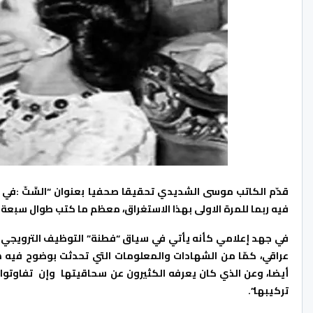
قدّم الكاتب موسى الشديدي تحقيقا صحفيا بعنوان “السِّتّ :في 
فيه ربما للمرة الاولى بهذا الاستغراق، معظم ما كتب طوال سبع
في جهد إعلامي كأنه يأتي في سياق “فطنة” التوظيف الترويجي 
عراقي، كمّا من الشهادات والمعلومات التي تحدثت بوضوح فيه 
أيضا، وعن الذي كان يعرفه الكثيرون عن سحاقيتها وإن تفاوتوا
تركيبها”.