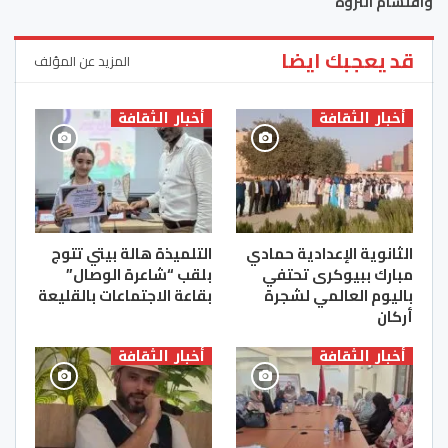
واقتسام الثروة
قد يعجبك ايضا
المزيد عن المؤلف
أخبار الثقافة
أخبار الثقافة
الثانوية الإعدادية حمادي
التلميذة هالة بيتي تتوج
مبارك ببيوكرى تحتفي
بلقب “شاعرة الوصال”
باليوم العالمي لشجرة
بقاعة الاجتماعات بالقليعة
أركان
أخبار الثقافة
أخبار الثقافة