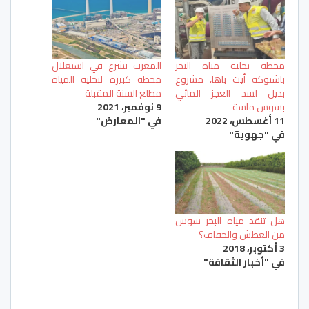
محطة تحلية مياه البحر
المغرب يشرع في استغلال
باشتوكة أيت باها، مشروع
محطة كبيرة لتحلية المياه
بديل لسد العجز المائي
مطلع السنة المقبلة
بسوس ماسة
9 نوفمبر، 2021
11 أغسطس، 2022
في "المعارض"
في "جهوية"
هل تنقد مياه البحر سوس
من العطش والجفاف؟
3 أكتوبر، 2018
في "أخبار الثقافة"