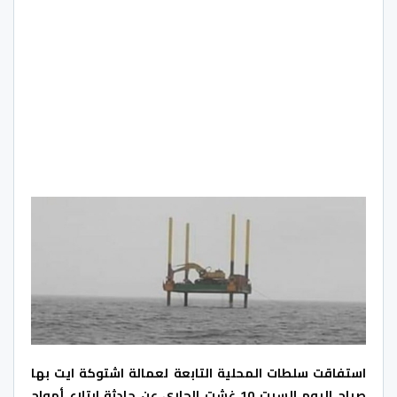
استفاقت سلطات المحلية التابعة لعمالة اشتوكة ايت بها
صباح اليوم السبت 10 غشت الجاري عن حادثة ابتلاع أمواج