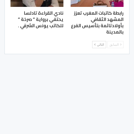
رابطة كاتبات المغرب تعزز
نادي القراءة تادلسا
المشهد الثقافي
يحتفي برواية ” صرخة ”
بأولادتائمة بتأسيس الفرع
للكاتب يونس الشرقي .
بالمدينة
السابق
التالي