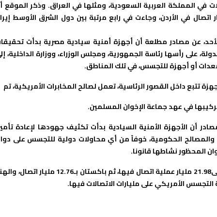
ملية تجسس على الاتصالات في المملكة العربية السعودية، ومثلها في العراق. وذكر الموقع أ
ات التجسس على مصر بلغ 1.9 مليار اتصال، و1.6 مليار اتصال في الأردن، وجاءت في رابع مرتبة بين دول الشرق الأوسط إير
لأحد، عن مصادر مطلعة أن أجهزة أمنية سيادية مصرية بدأت تحقيقا
ة، على رأسها رئاسة الجمهورية، ومجلس الوزراء، ووزارة الداخلية، إل
عدات أو أجهزة للتجسس، في تلك المناطق.
زة تتبع داخل القصور الرئاسية، تعمل لصالح المخابرات الأمريكية، تم
ركيبها في عهد جماعة الإخوان المسلمين.
ادر أن الأجهزة الأمنية السيادية بدأت تكثيف جهودها لإعادة تأمي
ت والمصالح الحكومية، خوفاً من أي محاولات دولية للتجسس على دوائ
ان المحظور نشاطها قانونا.
أما أكبر عمليات التجسس كانت في أفغانستان، حيث تم التنصت على21.98 مليار عملية اتصال فيها، ثم باكستان بـ12.76 مليار اتصا