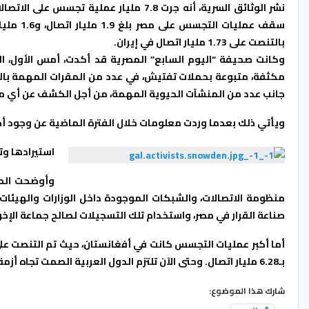
نشر الوثائق السرية، أنه جرت 7.8 مليار ع
سقف عملي
بالتنصت على 1.73 مليار اتصال في إيران.
وكانت صحيفة “اليوم السابع” المصرية قد أكدت، أمس الأول، ا
مكثفة، متبوعة بحملات تفتيش، في عدد من المقرات المهمة بالدول
جانب عدد من المنشآت الحيوية المهمة، من أجل الكشف عن أي م
ويأتي ذلك بعدما وردت معلومات خلال الفترة الماضية عن وجود أجه
استيرادها وت
وأوضحت المص
منظومة الاتصالات، والشبكات الموجودة داخل الوزارات والهيئا
صناعة القرار في مصر، واستخدام تلك التسجيلات لصالح جماعة الإخو
بـ6.28 مليار اتصال. وحتى الآن تلتزم الدول العربية الصمت تجاه أزمة التجسس الأمريكي على مليارات الاتصالات فيها.
شارك هذا الموضوع: