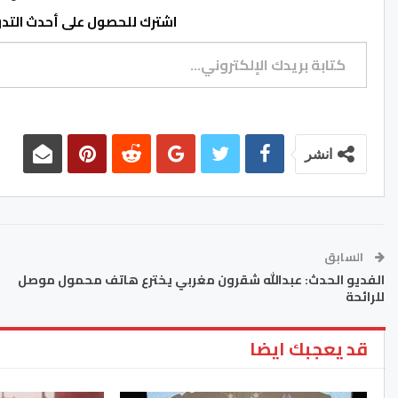
اشترك للحصول على أحدث التدوي
كتابة بريدك الإلكتروني...
انشر
السابق
الفديو الحدث: عبدالله شقرون مغربي يخترع هاتف محمول موصل
للرائحة
قد يعجبك ايضا