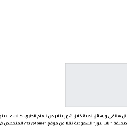
من القومي الأمريكية على حوالي 125 مليار اتصال هاتفي ورسائل نصية خلال شهر يناير من العام الجاري، كانت غالبيت
على دول شرق أوسطية، بحسب ما كشفته وثائق مسربة. ونشرت صحيفة “اراب نيوز” السعودية نقلا عن موقع “Cryptome”، 