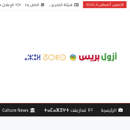
الخميس, أغسطس 6, 2026
هيئة التحرير…
اتصل بنا
الإعلان 
الرئيسية
تمازيغت ⵜⴰⵎⴰⵣⵉⵖⵜ
Culture News