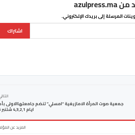
azulpre
نات المرسلة إلى بريدك الإلكتروني.
اشتراك
التال
جمعية صوت المرأة الامازيغية “امسلي” تنضم جامعتهاالاولى بأك
ايام 4,3,2,1 شتنبر 2016
المزيد عن المؤل