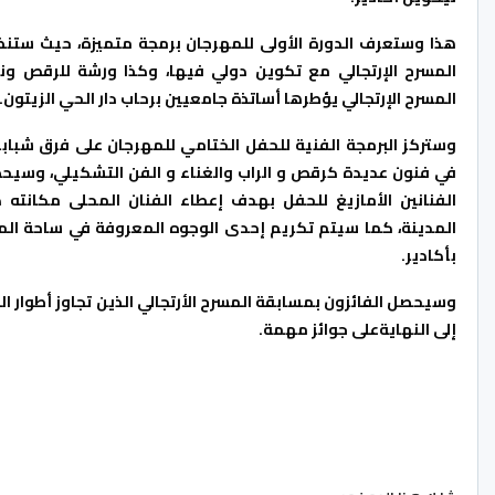
هذا وستعرف الدورة الأولى للمهرجان برمجة متميزة، حيث ست
المسرح الإرتجالي مع تكوين دولي فيها، وكذا ورشة للرقص و
المسرح الإرتجالي يؤطرها أساتذة جامعيين برحاب دار الحي الزيتون.
وستركز البرمجة الفنية للحفل الختامي للمهرجان على فرق شبابي
في فنون عديدة كرقص و الراب والغناء و الفن التشكيلي، وسي
الفنانين الأمازيغ للحفل بهدف إعطاء الفنان المحلى مكانته 
المدينة، كما سيتم تكريم إحدى الوجوه المعروفة في ساحة الم
بأكادير.
وسيحصل الفائزون بمسابقة المسرح الأرتجالي الذين تجاوز أطوار 
إلى النهايةعلى جوائز مهمة.