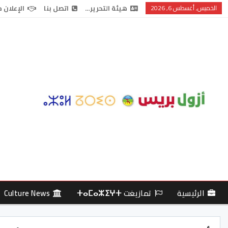
الخميس, أغسطس 6, 2026
هيئة التحرير…
اتصل بنا
الإعلان 
الرئيسية
تمازيغت ⵜⴰⵎⴰⵣⵉⵖⵜ
Culture News