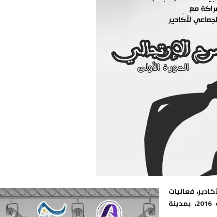
كادير، فعاليات
الدورة الأولى لمهرجان المسرح الإرتجالي، وذلك 27 و 28غشت 2016، بمدينة