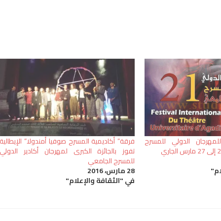
يم الدورة 21 للمهرجان الدولي للمسرح
فرقة” أكاديمية المسرح صوفيا أمندولا” الإيطالية
تفوز بالجائزة الكبرى لمهرجان أكادير الدولي
للمسرح الجامعي
ام"
28 مارس، 2016
في "الثقافة والإعلام"