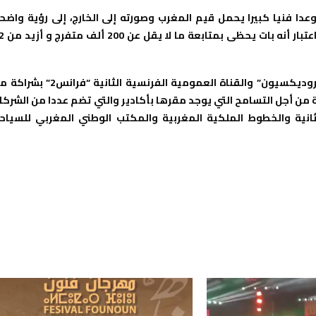
دا فنيا كبيرا يحمل قيم المغرب وصورته إلى الخارج، إلى رؤية واضح
بفضل ما يواكبه من تغطية إعلامية وطنية ودولية واس
يشار إلى أن مهرجان التسامح، الذي تنتجه شركة “إليكترون ليبر بروديكسيون” والقناة العمومية الفرنسية الثانية “فرا
 من أجل التسامح التي يوجد مقرها بأكادير والتي تضم عددا من الشركا
لثانية والخطوط الملكية المغربية والمكتب الوطني المغربي للسياح