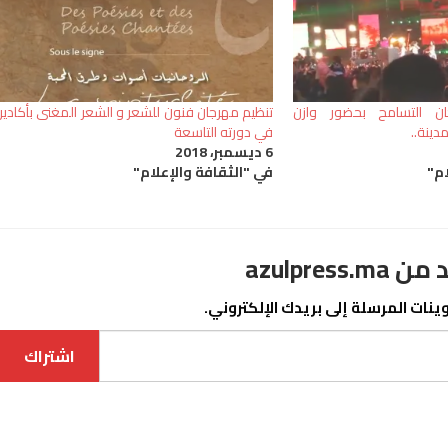
ان التسامح بحضور وازن
تنظيم مهرجان فنون للشعر و الشعر المغنى بأكادير
ينة..
في دورته التاسعة
6 ديسمبر، 2018
ام"
في "الثقافة والإعلام"
azulpre
نات المرسلة إلى بريدك الإلكتروني.
اشتراك