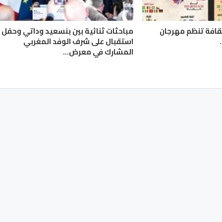
لثقافة تنظم مهرجان
مباحثات ثنائية بين بنسعيد وداتي وحفل
استقبال على شرف الوفد المغربي
المشارك في معرض…