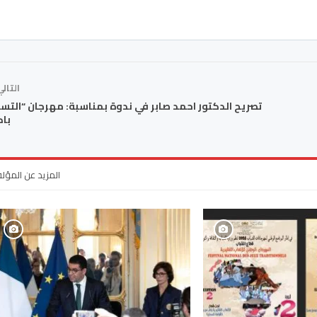
التال
تصريح الدكتور احمد صابر في ندوة بمناسبة: مهرجان “التس
باك
المزيد عن المؤل