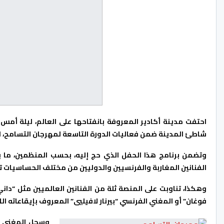
شاطئ المدينة ضمن فعاليات الدورة التاسعة لمهرجان التسامح، ا
الفنانين المغاربة والفرنسيين والدوليين من مختلف الحساسيات تجم
وهكذا، تناوبت على المنصة ثلة من الفنانين العالميين مثل “داني
فوغان” أو المغني الفرنسي “بيرنار لافيليي” المعروف بإيقاعاته اللا
وسجل المغني ا