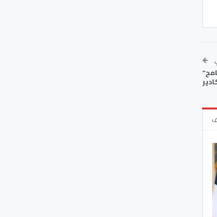
ي
امح”
ادير
ف