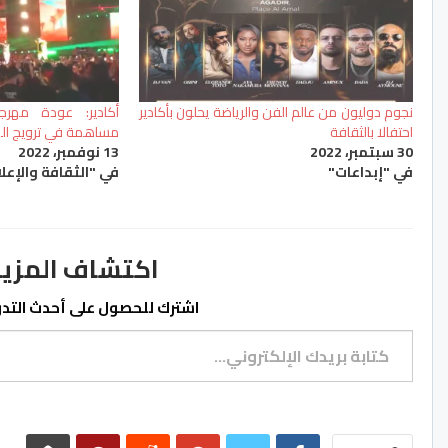
نجوم دوليون من عالم الفن والرياضة يحلون بأكادير
أكادير: عودة مهرج
احتفالا بالثقافة
مساهمة في ترويج المد
30 سبتمبر، 2022
13 نوفمبر، 2022
في "إبداعات"
في "الثقافة والإعل
اكتشاف المزيد من ss.ma
اشترك للحصول على أحدث التدوي
كتابة بريدك الإلكتروني...