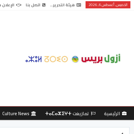
الخميس, أغسطس 6, 2026
هيئة التحرير…
اتصل بنا
الإعلان 
الرئيسية
تمازيغت ⵜⴰⵎⴰⵣⵉⵖⵜ
Culture News