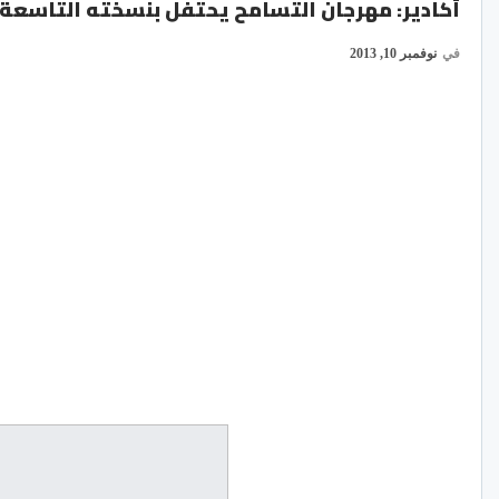
أكادير: مهرجان التسامح يحتفل بنسخته التاسعة ب
في
نوفمبر 10, 2013