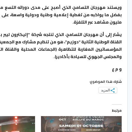
ويستند مهرجان التسامح، الذي أصبح على مدى دوراته التسع موع
مليون مشاهد عبر التلفزة.
القناة الوطنية الثانية “دوزيم”، هو من تنظيم مشترك مع الجمعية
المؤسساتيين المغاربة للتظاهرة (الجماعات المحلية والقناة ا
والمجلس الجهوي للسياحة بأكادير).
و م ع
شارك هذا الموضوع:
المزيد
مرتبط