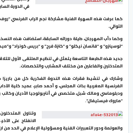
في الدورة الساب
كما عرفت هذه السهرة الفنية مشاركة نجم الراب الفرنسي “روف” و
التوالي.
وكما دأب المهرجان، طيلة دوراته السابقة، استضافت هذه النسخة 
“لوسينزو” و “فانسان نيكلو” و “كنزة فرح” و “بريس كونراد” و”ميك
جديد هذه الطبعة التاسعة يتمثل في تنظيم الملتقى الأول للتلاق
المتدخلين والفاعلين من مختلف المشارب والتخصصات.
وشارك في تنشيط فقرات هذه الندوة الفكرية كل من باريزا 
الفرنسية المغربية بذات المجلس، و أحمد صابر، عميد كلية الآدا
ودبلوماسي ومالك شبل، متخصص في أنتربولوجيا الأديان وكاتب و
“ماروك فيستيفال”.
وتناول المتدخلون
الانفتاح على الآخ
والعولمة ودور التعبيرات الفنية ومسؤولية الإعلام في الحد من ار