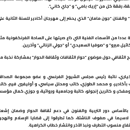
قة، رفقة كل من “إريك بامي” و “جاي كاني”.
الفنان “جون مامان” الذي يحضر إلى مهرجان أكادير للسنة الثانية عل
عددا من الأسماء الفنية التي ذاع صيتها على الساحة الفرنكفونية مث
ائيل ميرو” و “صوفيا السعيدي” أو “جولي الزناتي” وآخرين.
ح الثقافي حول موضوع “حوار الثقافات وثقافة الحوار” بمشاركة نخبة م
خياري، نائبة رئيس مجلس الشيوخ الفرنسي و عضو مجموعة الصداق
ب بأكادير، و محمد الطوزي، كاتب ومحلل سياسي، و أوليفيي فيبر، كات
مفكر، و كاترين إنجولو، كاتبة وجامعية وروائية، و جوزي كمال مؤس
 بالأساس دور التربية والفنون في دعم ثقافة الحوار وضمان إشعا
ر، لاسيما في صفوف الناشئة، كما تطرقوا إلى قضايا الإسلام والهجر
تفاع منسوب التطرف ونبذ الآخر وانتشار خطاب الكراهية.