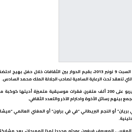
احتفت مدينة أكادير المعروفة بانفتاحها على العالم، ليلة أمس السبت 9 نونبر 2013، بقيم الحوار بين الثقافات خلال حفل بهيج احت
لتي تنعقد تحت الرعاية السامية لصاحب الجلالة الملك محمد السادس.
وتضمن برنامج هذا الحفل الذي حج إليه، بحسب المنظمين، ما يربو على 200 ألف متفرج، فقرات موسيقية متميزة أحيتها كوكبة
ع بينهم رسائل الأخوة واحترام الآخر والتعدد الثقافي.
 بريان” أو النجم البريطاني “في في براون” أو المغني العالمي “ميشا
تينية.
لمغربي المعروف فيغون عودته مجددا لهذا المهرجان، بعد مشاركت