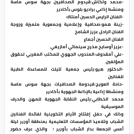
-محمد ولكاش:قيدوم الصحافيين بجهة سوس ماسة
ومنشط إذاعي براديو بلوس بأكادير
-الفنان الرايس الحسين أمنتاك
-زينة همو:صحافية وإعلامية وجمعوية متميزة وزوجة
الفنان الراحل عزيز الشامخ
الفنان الحسين أجماع
-عزيز أوسايح مخرج سينمائي أمازيغي
-علي أمقدوف:المندوب الجهوي للمكتب المغربي لحقوق
المؤلفين
-الدكتور هيو:رئيس جمعية تليلت للمساعدة الطبية
للفنانين
-حادة العويج:قيدومة الصحافيات بجهة سوس ماسة
ومنشطة إذاعية بالإذاعة الجهوية بأكادير
محمد الخطابي:رئيس النقابة الجهوية للمهن والحرف
الموسيقية
وذلك في حفل إفتتاح الأيام التكوينية لفائدة الفنانين
الشباب وتلاميذ المؤسسات التعليمية بمنطقة أورير ليلة
أمس الجمعة بدار الشباب بأورير ؛ والذي عرف حضور