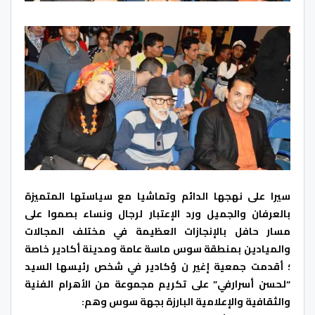
سيرا على نهجها الدائم وتماشيا مع سياستها المتميزة
بالعرفان والجميل ورد الإعتبار لرجال ونساء بصموا على
مسار حافل بالإنجازات العظيمة في مختلف المجالات
والميادين بمنطقة سوس ماسة عامة ومدينة أكادير خاصة
؛ أقدمت جمعية إغير ن ؤكادير في شخص رئيسها السيد
“لحسن أسرارفي” على تكريم مجموعة من الأهرام الفنية
والثقافية والإعلامية البارزة بجهة سوس وهم: