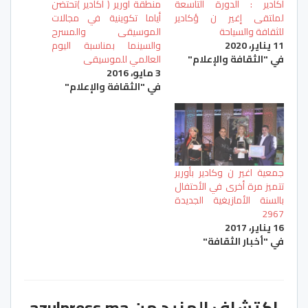
اكادير : الدورة التاسعة
منطقة أورير ( أكادير )تحتضن
لملتقى إغير ن ؤكادير
أياما تكوينية في مجالات
للثقافة والسياحة
الموسيقى والمسرح
11 يناير، 2020
والسينما بمناسبة اليوم
في "الثقافة والإعلام"
العالمي للموسيقى
3 مايو، 2016
في "الثقافة والإعلام"
جمعية اغير ن وكادير بأورير
تتميز مرة أخرى في الأحتفال
بالسنة الأمازيغية الجديدة
2967
16 يناير، 2017
في "أخبار الثقافة"
اكتشاف المزيد من azulpress.ma