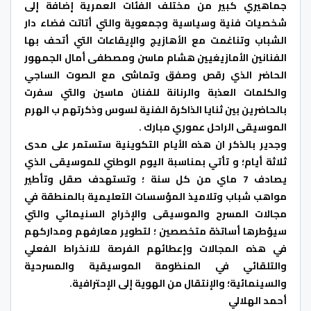
جماهيري كبير من مختلف الفئات العمرية إضافة إلى
شخصيات فنية وسياسية وجمعوية والتي أتاتت فضاء دار
الشباب وتناغمت مع الأهازيج والإيقاعات التي أتحف بها
الفنانين الأمازيغيين هشام ماسن ومصطفى أمال الجمهور
الحاضر الذي رقص وصفق وتماشى مع الصوت الساجي
والكلمات العذبة والرنانة للفنان ماسين والتي سفرت
بالحاضرين بين ثنايا الذاكرة الفنية لسوس وذكرتهم ب الهرم
الموسيقى الراحل عموري مبارك .
وجدير بالذكر ان هذه الأيام التكوينية ستستمر على مدى
ثلاثة أيام؛ و تأتي بمناسبة اليوم الوطني للموسيقى الذي
يصادف 7 ماي من كل سنة ؛ وتستهدف صقل وتأطير
مواهب شباب وتلاميذ المؤسسات التعليمية بالمنطقة في
مجالات المسرح والموسيقى والإخراج السنيمائي والتي
سيؤطرها أساتذة متخصصين ؛ لتطوير معارفهم ومداركهم
في هذه المجالات وإعطائهم الفرصة للانخراط الفعلي
والتلقائي في المنظومة الموسيقية والمسرحية
والسينمائية؛ والإنتقال من الهوية إلى الإحترافية.
أحمد الهلالي