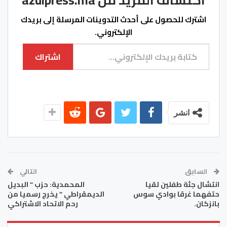
اشترك للحصول على أحدث التدوينات المرسلة إلى بريدك
الإلكتروني.
كتابة بريدك الإلكتروني...
اشتراك
انشر
السابق
التالي
انتشال جثة طفلين لقيا
المحمدية: حزب ” البديل
حتفهما غرقا بوادي سوس
الديمقراطي ” يخرج رسميا من
بانزكان.
رحم الاتحاد الاشتراكي