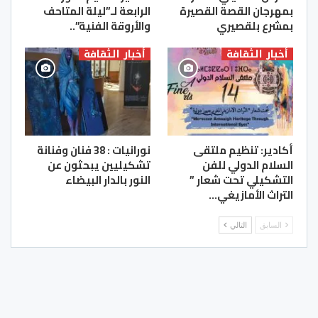
بمهرجان القصة القصيرة
الرابعة لـ”ليلة المتاحف
بمشرع بلقصيري
والأروقة الفنية”..
أخبار الثقافة
أخبار الثقافة
أكادير: تنظيم ملتقى
نورانيات : 38 فنان وفنانة
السلام الدولي للفن
تشكيليين يبحثون عن
التشكيلي تحت شعار ”
النور بالدار البيضاء
التراث الأمازيغي…
السابق
التالي