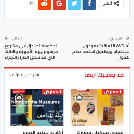
انشر
السابق
التالي
أساتذة التعاقد” يعودون
الحكومة تصادق على مشروع
للإحتجاج ويعلنون استعدادهم
مرسوم يهم الأجهزة والآلات
للحوار
التي قد تلحق الضرر بالأجراء
قد يعجبك ايضا
المزيد عن المؤلف
المعارض
المعارض
معرض تشكيلي مشترك
أكادير: تنظيم الدورة