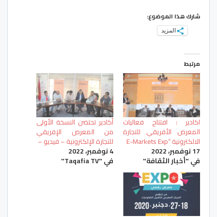
شارك هذا الموضوع:
المزيد
مرتبط
اكادير : افتتاح فعاليات
أكادير تحتضن النسخة الأولى
المعرض الأفريقي للتجارة
من المعرض الإفريقي
الالكترونية “E-Markets Exp
للتجارة الإلكترونية – فيديو –
17 نوفمبر، 2022
4 نوفمبر، 2022
في "أخبار الثقافة"
في "Taqafia TV"