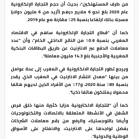
من طرف المستهلكين”، بحيث أن حجم التجارة الإلكترونية
عام 2020 بلغ نحو 6 ملايير درهم (أزيد من 6 مليون دولار)
مسجلا بذلك ارتفاعا بنسبة 25٪ مقارنة مع عام 2019.
كما أن “قطاع التجارة الإلكترونية ساهم في الاقتصاد
المغربي بنسبة 0.6٪ من الناتج الداخلي الخام”، وأن “عدد
معاملات الدفع عبر الانترنيت عن طريق البطاقات البنكية
المغربية والأجنبية بلغ 14.3 مليون معاملة”.
ويرجع تطور التجارة الالكترونية في المغرب إلى عدة عوامل
من بينها “معدل انتشار الانترنيت في المغرب الذي يقدر
بنسبة 83٪ سنة 2020، و77٪ من الأفراد الذين لديهم هاتفا
محمولا يمتلكون هاتفا ذكيا”.
كما أن “للتجارة الالكترونية مزايا كثيرة منها خلق فرص
الشغل في الأنشطة المتعلقة بالاتصالات والتكنولوجيات
وأيضا باللوجستيك، والرفع من رقم معاملات الشركات
بفضل تواجدها على الانترنيت، والانفتاح على الأسواق
الوطنية والدولية”.