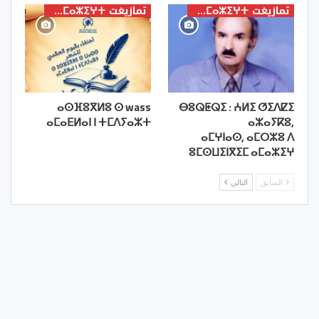
تمازيغت ⵜⴰⵎⴰⵣⵉⵖⵜ
تمازيغت ⵜⴰⵎⴰⵣⵉⵖⵜ
ⴰⵙⴼⵓⴳⵍⵓ ⵙ wass
ⴱⵓⵕⵟⵕⵉ : ⵄⵍⵉ ⵚⵉⴷⵇⵉ
ⴰⵎⴰⴹⵍⴰⵏ ⵏ ⵜⵎⴷⵢⴰⵣⵜ
ⴰⵣⴰⵢⴽⵓ,
ⴰⵎⵖⵏⴰⵙ, ⴰⵎⵔⵣⵓ ⴷ
ⵓⵎⵙⵡⵉⵏⴳⵉⵎ ⴰⵎⴰⵣⵉⵖ
السابق
التالي