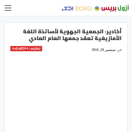
أكادير: الجمعية الجهوية لأساتذة اللغة
الأمازيغية تعقد جمعها العام العادي
تمازيغت ⵜⴰⵎⴰⵣⵉⵖⵜ
في
سبتمبر 18, 2016