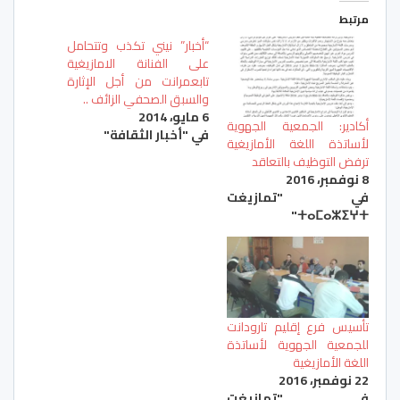
مرتبط
“أخبار” نيني تكذب وتتحامل
على الفنانة الامازيغية
تابعمرانت من أجل الإثارة
والسبق الصحفي الزائف ..
6 مايو، 2014
أكادير: الجمعية الجهوية
في "أخبار الثقافة"
لأساتذة اللغة الأمازيغية
ترفض التوظيف بالتعاقد
8 نوفمبر، 2016
في "تمازيغت
ⵜⴰⵎⴰⵣⵉⵖⵜ"
تأسيس فرع إقليم تارودانت
للجمعية الجهوية لأساتذة
اللغة الأمازيغية
22 نوفمبر، 2016
في "تمازيغت