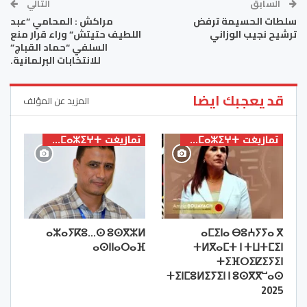
السابق
التالي
سلطات الحسيمة ترفض
مراكش : المحامي “عبد
ترشيح نجيب الوزاني
اللطيف حتيتش” وراء قرار منع
السلفي “حماد القباج”
للانتخابات البرلمانية.
قد يعجبك ايضا
المزيد عن المؤلف
تمازيغت ⵜⴰⵎⴰⵣⵉⵖⵜ
تمازيغت ⵜⴰⵎⴰⵣⵉⵖⵜ
ⴰⵣⴰⵢⴽⵓ…ⵙ ⵓⵙⴳⵣⵍ
ⴰⵎⵉⵏⴰ ⴱⵓⵄⵢⵢⴰ ⴳ
ⴰⵙⵏⵏⴰⵔⴰⴼ
ⵜⵍⴳⴰⵎⵜ ⵏ ⵜⵡⵜⵎⵉⵏ
ⵜⵉⴼⵔⵉⵇⵉⵢⵉⵏ
ⵜⵉⵏⵎⵓⵍⵉⵢⵉⵏ ⵏ ⵓⵙⴳⴳⵯⴰⵙ
2025