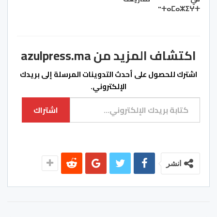
ⵜⴰⵎⴰⵣⵉⵖⵜ"
اكتشاف المزيد من azulpress.ma
اشترك للحصول على أحدث التدوينات المرسلة إلى بريدك
الإلكتروني.
كتابة بريدك الإلكتروني...
اشتراك
انشر