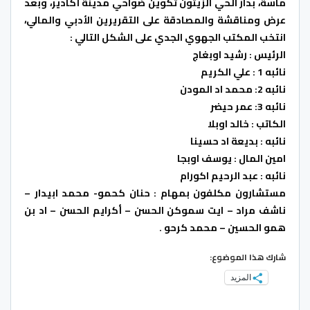
ماسة، بدار الحي الزيتون تكوين ضواحي مدينة أكادير، وبعد
عرض ومناقشة والمصادقة على التقريرين الأدبي والمالي،
انتخب المكتب الجهوي الجدي على الشكل التالي
:
الرئيس : رشيد اوبغاج
نائبه 1 : علي الكريم
نائبه 2: محمد اد المودن
نائبه 3: عمر حيضر
الكاتب : خالد اوبلا
نائبه : بديعة اد حسينا
امين المال : يوسف اوبجا
نائبه : عبد الرحيم اكورام
مستشارون مكلفون بمهام : حنان كحمو- محمد ابيدار –
ناشف مراد – ايت سموكن الحسن – أكرايم الحسن – اد بن
همو الحسين – محمد كرحو
.
شارك هذا الموضوع:
المزيد