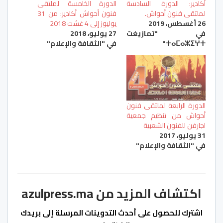
أكادیر: الدورة السادسة
الدورة الخامسة لملتقى
لملتقى فنون أحواش.
فنون أحواش أكادير: من 31
26 أغسطس، 2019
يوليوز إلى 4 غشت 2018
في "تمازيغت
27 يوليو، 2018
ⵜⴰⵎⴰⵣⵉⵖⵜ"
في "الثقافة والإعلام"
الدورة الرابعة لملتقى فنون
أحواش من تنظيم جمعية
اجارفن للفنون الشعبية
31 يوليو، 2017
في "الثقافة والإعلام"
اكتشاف المزيد من azulpress.ma
اشترك للحصول على أحدث التدوينات المرسلة إلى بريدك