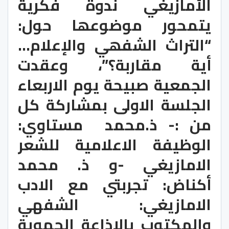
الأمازیغي ندوة فكریة 
یتمحور موضوعھا حول: 
“التراث الشفھي والإعلام… 
أیة مقاربة؟”، وعقدت 
الجمعية صبيحة يوم الاربعاء 
الجلسة الاولى بمشاركة كل 
من :- ذ.محمد  مستاوي: 
الوظيفة الاعلامية للشعر 
الامازيغي -و ذ. محمد 
أكناض: تجربتي مع الادب 
الامازيغي: الشفهي 
والمكتوب بالاذاعة الجهوية 