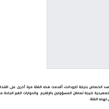
 سد الخصاص بنيابة تارودانت، أقدمت هذه الفئة مرة أخرى على اقتحا
رس2014 وجاءت هذه الخطوة التصعيدية نتيجة تماطل المسؤولين بالإقليم والحوارات الغير الجادة م
لهذه الفئة.