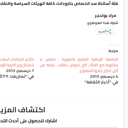
فئة أساتذة سد الخصاص بتارودانت كافة الهيئات السياسة والنقاب
مراد بولحجر
شارك هذا الموضوع:
المزيد
مرتبط
الجامعة الوطنية للتعليم بالصويرة : تضامن لا
اكادير: احتجاجات اسا
مشروط مع الفئات التي تخوض نضالات عارمة من
بلمختار وزير التربية الو
أجل انتزاع حقها المشروع
7 ديسمبر، 2013
4 ديسمبر، 2013
في "تمازيغت ⵜⴰⵎⴰⵣⵉⵖⵜ"
في "أخبار الثقافة"
اكتشاف المزيد من ss.ma
اشترك للحصول على أحدث التدوي
كتابة بريدك الإلكتروني...