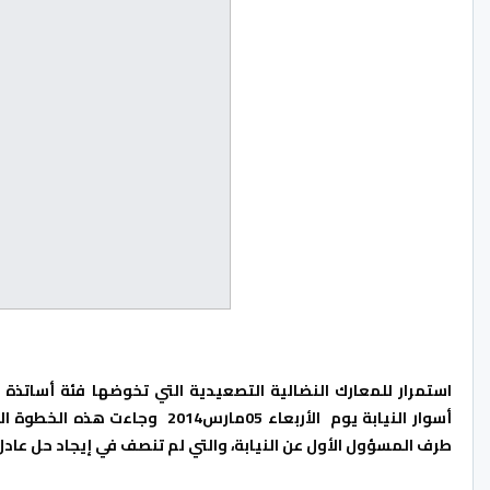
استمرار للمعارك النضالية التصعيدية التي تخوضها فئة أساتذة
أسوار النيابة يوم الأربعاء 05ما
طرف المسؤول الأول عن النيابة، والتي لم تنصف في إيجاد حل عادل 