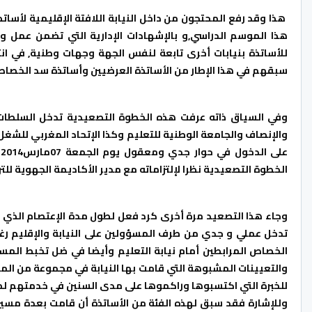
هذا وقد رفع المحتجون من داخل النيابة اللافتة الإقليمية لأسا
هذا الموسم الدراسي,و بالإشهادات الإدارية التي تضمن عمل وارت
للأساتذة بنيابات أخرى تابعة لنفس الجهة وجهات وطنية, في انتظ
سبقهم في هذا الإطار من الأساتذة العرضيين وأساتذة سد الخصاص فوج
وفي السياق ذاته عرفت هذه الخطوة التصعيدية تدخل السلطات 
والإنصاف والجامعة الوطنية للتعليم وكذا الإتحاد المغربي للشغل
ع
الخطوة التصعيدية نظرا لإلتزاماته مع مدير الأكاديمة الجهوية للتر
وجاء هذا التصعيد مرة أخرى كرد فعل لطول مدة الإعتصام الذي
تدخل عملي و جدي من طرف المسؤولين على النيابة والإقليم رغم
الخصاص المرابطين أمام نيابة التعليم وأيضا في ضل تخبط الم
والتعيينات المشبوهة التي قامت بها النيابة في مجموعة من المد
للخبرة التي اكتسبوها وراكموها على مدى السنين في خدمتهم لمي
وللإشارة فقد سبق لهذه الفئة من الأساتذة أن قامت بعدة مسيرا