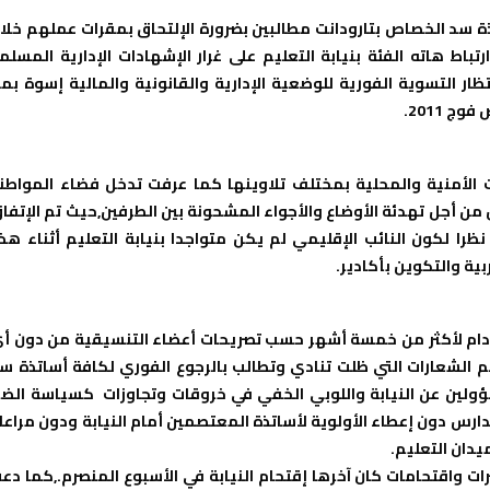
تذة سد الخصاص بتارودانت مطالبين بضرورة الإلتحاق بمقرات عملهم خلا
باط هاته الفئة بنيابة التعليم على غرار الإشهادات الإدارية المسلم
ار التسوية الفورية للوضعية الإدارية والقانونية والمالية إسوة بم
 2011.
الأمنية والمحلية بمختلف تلاوينها كما عرفت تدخل فضاء المواطن
 من أجل تهدئة الأوضاع والأجواء المشحونة بين الطرفين,حيث تم الإتفا
لى الدخول في حوار جدي ومعقول يوم الجمعة 07مارس2014 نظرا لكون النائب الإقليمي لم يكن متواجدا بنيابة التعليم أثناء ه
بية والتكوين بأكادير.
 دام لأكثر من خمسة أشهر حسب تصريحات أعضاء التنسيقية من دون أ
 الشعارات التي ظلت تنادي وتطالب بالرجوع الفوري لكافة أساتذة س
سؤولين عن النيابة واللوبي الخفي في خروقات وتجاوزات كسياسة الض
ارس دون إعطاء الأولوية لأساتذة المعتصمين أمام النيابة ودون مراعا
دان التعليم.
ت واقتحامات كان آخرها إقتحام النيابة في الأسبوع المنصرم.,كما دع