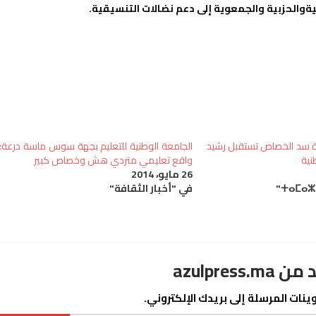
يةوالحزبية والجمعوية إلى دعم نضالات التنسيقية.
تدة سد الخصاص تستقبل رشيد
الجامعة الوطنية للتعليم بجهة سوس ماسة درعة:
طنية
واقع تعليمي متردي هش وخصاص كبير
26 مايو، 2014
في "أخبار الثقافة"
azulpre
نات المرسلة إلى بريدك الإلكتروني.