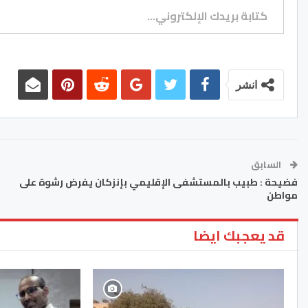
انشر
السابق
فضيحة : طبيب بالمستشفى الإقليمي بإنزكان يفرض رشوة على
مواطن
قد يعجبك ايضا