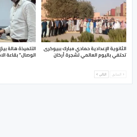
الثانوية الإعدادية حمادي مبارك ببيوكرى
التلميذة هالة بيت
تحتفي باليوم العالمي لشجرة أركان
الوصال” بقاعة الا
السابق
التالي