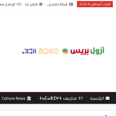
السبت, أغسطس 8, 2026
هيئة التحرير…
اتصل بنا
الإعلان مع
الرئيسية
تمازيغت ⵜⴰⵎⴰⵣⵉⵖⵜ
Culture News