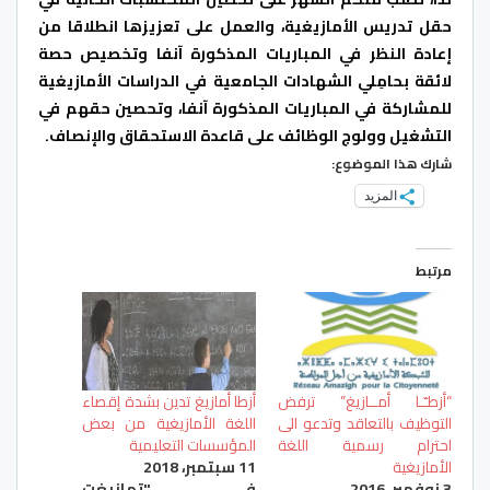
حقل تدريس الأمازيغية، والعمل على تعزيزها انطلاقا من
إعادة النظر في المباريات المذكورة آنفا وتخصيص حصة
لائقة بحامِلي الشهادات الجامعية في الدراسات الأمازيغية
للمشاركة في المباريات المذكورة آنفا، وتحصين حقهم في
التشغيل وولوج الوظائف على قاعدة الاستحقاق والإنصاف.
شارك هذا الموضوع:
المزيد
مرتبط
“أزطـّـا أمــازيغ” ترفض
أزطا أمازيغ تدين بشدة إقصاء
التوظيف بالتعاقد وتدعو الى
اللغة الأمازيغية من بعض
احترام رسمية اللغة
المؤسسات التعليمية
الأمازيغية
11 سبتمبر، 2018
3 نوفمبر، 2016
في "تمازيغت