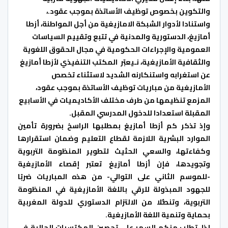
والتكوين بخصوص توظيف الأساتذة بموجب عقود.،
واستنادا لأدوار الشبكة الامازيغية من أجل المواطنة، أزطا
أمازيغ، الدستورية والمدنية في تتبع وتقييم السياسات
العمومية والإجراءات الحكومية في مجال الحقوق اللغوية
والثقافية الأمازيغية، نـيعبّر المكتب التنفيذي لأزطا أمازيغ
عن استغرابه واستنكارنه الشديد لاستثناء تخصص
الأمازيغية من مباريات توظيف الأساتذة بموجب عقود،
المزمع تنظيمها من طرف مختلف الأكاديميات في الأسابيع
المقبلة استعدادا للدخول المدرسي المقبل.
وإذ تذكر كم أزطا أمازيغ بمطلبها الراسخ بضرورة تأمين
الموارد البشرية اللازمة لقطاع التعليم وضمان استقرارها
وكفاءتها، والسعي الحثيث لتطوير المنظومة التربوية
وتجويدها، فإن أزطا أمازيغ تعتبر إقصاء الأمازيغية
-للموسم الثاني على التوالي- من هذه المباريات ضربًا
للجهود المبذولة للرقي باللغة الأمازيغية في المنظومة
التربوية، وتنصُّلا من الالتزام الدستوري للدولة المغربية
بحماية وتنمية اللغة الأمازيغية.
لذا، تطلب منكم السهر على تحصين المكتسبات الحالية في