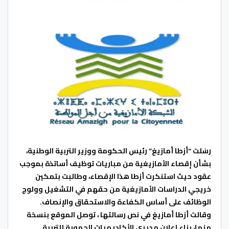
رسَلت “أزطا أمازيغ” رئيس الحكومة ووزير التربية الوطنية،
بشأن إقصاء الأمازيغية من مباريات توظيف أساتذة بموجب
عقود
حيث استنكرت أزطا هذا الإقصاء، وطالبت بتمكين
خريجي الدراسات الأمازيغية من حقهم في التشغيل وولوج
الوظائف على أساس الكفاءة والاستحقاق والإنصاف.
وقالت أزطا أمازيغ في نص رسالتها ، توصل الموقع بنسخة
منها، بناء إعلان مديري الأكاديميات الجهوية للتربية