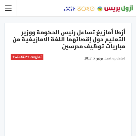
أزطا أمازيغ تساءل رئيس الحكومة ووزير
التعليم حول إقصائهما اللغة الامازيغية من
مباريات توظيف مدرسين
تمازيغت ⵜⴰⵎⴰⵣⵉⵖⵜ
Last updated
يونيو 7, 2017