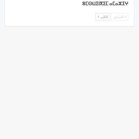
ⵓⵎⵙⵡⵉⵏⴳⵉⵎ ⴰⵎⴰⵣⵉⵖ
السابق
التالي