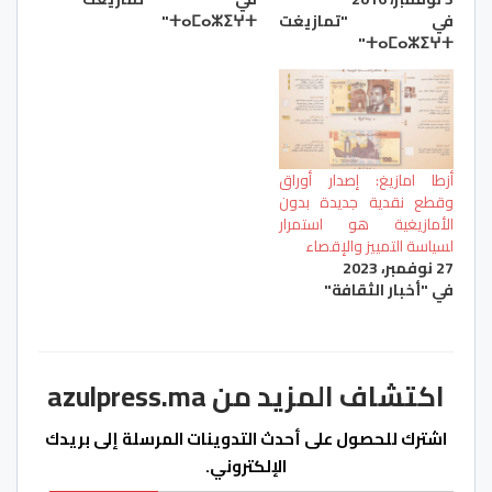
في "تمازيغت
ⵜⴰⵎⴰⵣⵉⵖⵜ"
ⵜⴰⵎⴰⵣⵉⵖⵜ"
أزطا امازيغ: إصدار أوراق
وقطع نقدية جديدة بدون
الأمازيغية هو استمرار
لسياسة التمييز والإقصاء
27 نوفمبر، 2023
في "أخبار الثقافة"
اكتشاف المزيد من azulpress.ma
اشترك للحصول على أحدث التدوينات المرسلة إلى بريدك
الإلكتروني.
كتابة بريدك الإلكتروني...