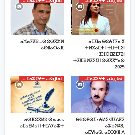
تمازيغت ⵜⴰⵎⴰⵣⵉⵖⵜ
تمازيغت ⵜⴰⵎⴰⵣⵉⵖⵜ
ⴰⵣⴰⵢⴽⵓ…ⵙ ⵓⵙⴳⵣⵍ
ⴰⵎⵉⵏⴰ ⴱⵓⵄⵢⵢⴰ ⴳ
ⴰⵙⵏⵏⴰⵔⴰⴼ
ⵜⵍⴳⴰⵎⵜ ⵏ ⵜⵡⵜⵎⵉⵏ
ⵜⵉⴼⵔⵉⵇⵉⵢⵉⵏ
ⵜⵉⵏⵎⵓⵍⵉⵢⵉⵏ ⵏ ⵓⵙⴳⴳⵯⴰⵙ
2025
تمازيغت ⵜⴰⵎⴰⵣⵉⵖⵜ
تمازيغت ⵜⴰⵎⴰⵣⵉⵖⵜ
ⴰⵙⴼⵓⴳⵍⵓ ⵙ wass
ⴱⵓⵕⵟⵕⵉ : ⵄⵍⵉ ⵚⵉⴷⵇⵉ
ⴰⵎⴰⴹⵍⴰⵏ ⵏ ⵜⵎⴷⵢⴰⵣⵜ
ⴰⵣⴰⵢⴽⵓ,
ⴰⵎⵖⵏⴰⵙ, ⴰⵎⵔⵣⵓ ⴷ