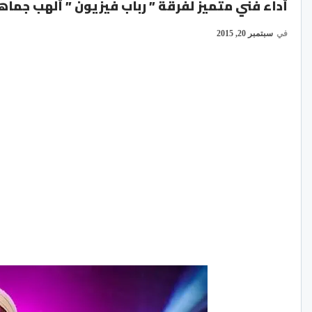
أداء فني متميز لفرقة ” رباب فيزيون ” ألهب جماهي
في
سبتمبر 20, 2015