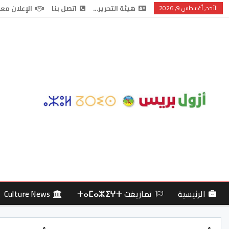
الأحد, أغسطس 9, 2026
هيئة التحرير…
اتصل بنا
الإعلان معن
الرئيسية
تمازيغت ⵜⴰⵎⴰⵣⵉⵖⵜ
Culture News