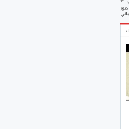
ي
 صور
باني
ف