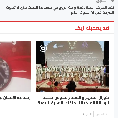
السابق
نقد الحركة الأمازيغية و بث الروح في جسدها الميت حتى لا تموت
الصرخة قبل ان يموت الألم
قد يعجبك ايضا
كورال المديح و السماع بسوس يجسد
إنسانية الإنسان في
الرسالة الملكية للاحتفاء بالسيرة النبوية
السابق
التالي