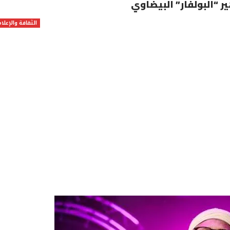
ر “البولفار” البيضاوي
الثقافة والإعلام