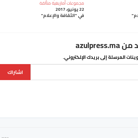
مجموعات أمازيغية متألقة
22 يونيو، 2017
ام"
في "الثقافة والإعلام"
azulpre
نات المرسلة إلى بريدك الإلكتروني.
اشتراك