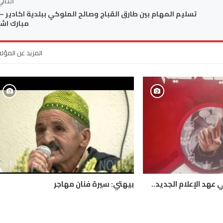
التال
تسليم المهام بين طارق القباج وصالح الملوكي ببلدية اكادير –
مبارك اش
المزيد عن المؤل
 عهد الإعلام الجديد..
بيهتي: سيرة فنان مهاجر