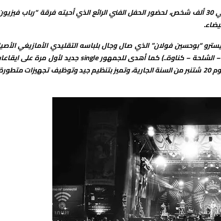
غصت جنبات ملعب coc بجمهور غفير معظمه من الشباب قدر بحوالي 30 ألف شخص، لحضور الحفل الفني الرائع الذي أحيته فرقة “رباب فيزيو
يضاء.
يسترو “بوحسين فولان” الذي صال وجال بلباسه التقليدي الأمازيغي الأصي
على منصة المهرجان مبدعا كعادته العديد من المقطوعات ( الشعبي – الشلحة – كناوة..) كما أهدى للجمهور single جديد لأول مرة على 
كناوية بعنوان ” سلامو” وجدير بالذكر أن المهرجان لا زال مستمرا إلى يوم 20 شتنبر من السنة الجارية، وتميز بتنظيم جيد وتوظيف تجهيزات متطور