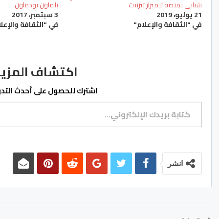
شبابي بمنصة تيميزار تيزنيت
بلماون بودماون
21 يوليو، 2019
3 سبتمبر، 2017
في "الثقافة والإعلام"
في "الثقافة والإعل
اكتشاف المزيد من ss.ma
اشترك للحصول على أحدث التدوي
كتابة بريدك الإلكتروني...
انشر