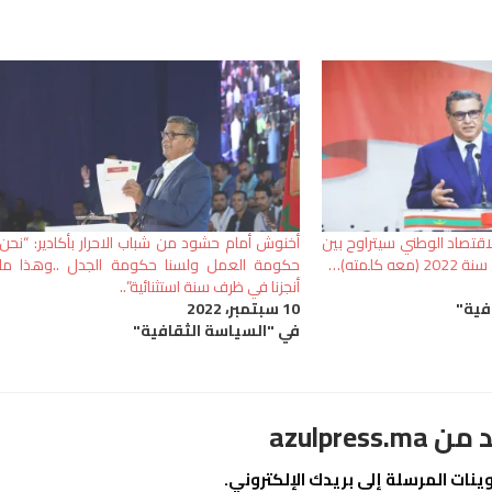
قتصاد الوطني سيتراوح بين
أخنوش أمام حشود من شباب الاحرار بأكادير: “نحن
حكومة العمل ولسنا حكومة الجدل ..وهذا ما
أنجزنا في ظرف سنة استثنائية”..
فية"
10 سبتمبر، 2022
في "السياسة الثقافية"
azulpre
نات المرسلة إلى بريدك الإلكتروني.