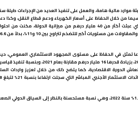
ة موارد مالية هامة، والعمل على تنفيذ العديد من الإجراءات طيلة سن
لا سيما من خلال الحفاظ على أسعار الكهرباء ودعم قطاع النقل، وكذا دع
استيراد القمح والغاز والسكر، مؤكدا أن هذه التدابير وغيرها التي عبئت أكثر من 40 مليار درهم من ميزانية الدولة، مكنت من احت
مست
اعا تمثل في الحفاظ على مستوى المجهود الاستثماري العمومي، حي
بلغت إصدارات الميزانية العامة للدولة نحو 94 مليار درهم سنة 2022، بزيادة قدرها 16 مليار درهم مقارنة بعام 2021، وبنسبة تنفي
ي إنعاش الدورة الاقتصادية، كما يتضح ذلك من خلال تعزيز واردات السل
التجهيزية، التي ارتفعت بنسبة 20% في متم سنة 2022،
وأشار في هذا السياق إلى تحقيق الاقتصاد الوطني نموا بنسبة 1.3% سنة 2022، وهي نسبة مستحسنة بالنظر إلى السياق الدولي ال