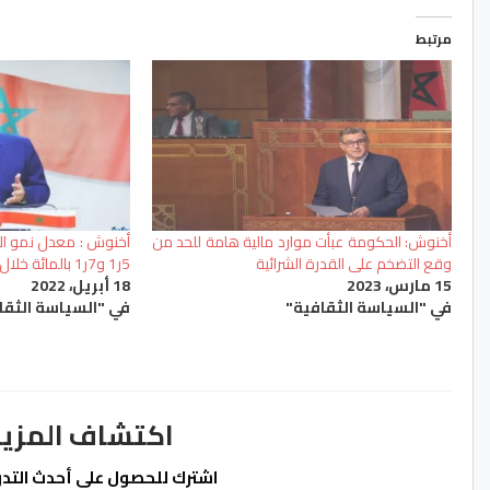
مرتبط
أخنوش: الحكومة عبأت موارد مالية هامة للحد من
أخنوش : معدل نمو الا
وقع التضخم على القدرة الشرائية
5ر1 و7ر1 بالمائة خلال سنة 2022 (معه كلمته)…
15 مارس، 2023
18 أبريل، 2022
في "السياسة الثقافية"
في "السياسة الثقا
اكتشاف المزيد من ss.ma
اشترك للحصول على أحدث التدوي