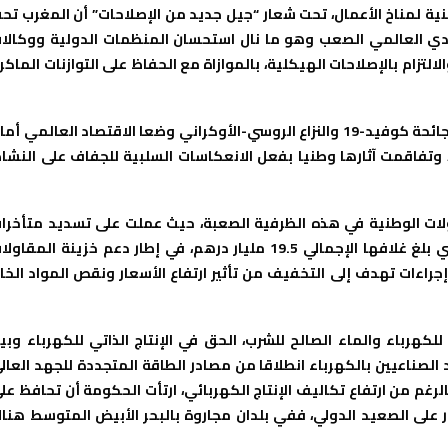
طنية لمناخ الأعمال، تحت شعار “جيل جديد من الإصلاحات” أن المغرب تح
صادي العالمي الصعب وهو ما نال استحسان المنظمات الدولية ووكالا
التزام بالإصلاحات الهيكلية، بالموازاة مع الحفاظ على التوازنات الماكر
وأوضح أن تنظيم هذا اللقاء يأتي في سياق غير مسبوق، حيث أن جائحة كوفيد-19 والنزاع الروسي-الأوكراني وضعا الاقتصاد العالمي أ
، وتفاقمت آثارها وطنيا بفعل الانعكاسات السلبية للجفاف على النشا
اولات الوطنية في هذه الظرفية الصعبة، حيث عملت على تسديد متأخرا
الضريبة على القيمة المضافة المستحقة لفائدة المقاولات، والتي بلغ غلافها الإجمالي 19.5 مليار درهم، في إطار دعم خزينة المقا
جراءات تهدف إلى التخفيف من تأثير ارتفاع الأسعار ونقص المواد الخا
رباء والماء الصالح للشرب، الحق في الإنتاج الذاتي للكهرباء وبي
الصناعيين بالكهرباء انطلاقا من مصادر الطاقة المتجددة للجهد العال
الرغم من ارتفاع تكاليف الإنتاج الكهربائي، ارتأت الحكومة أن تحافظ عل
ار على الصعيد الدولي، ففي بلدان مجاروة بالبحر الأبيض المتوسط هنا