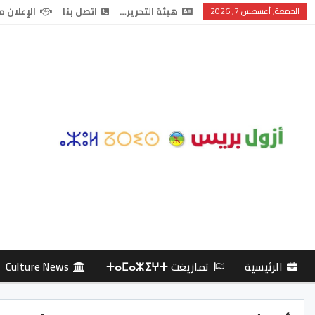
الجمعة, أغسطس 7, 2026
هيئة التحرير…
اتصل بنا
الإعلان م
الرئيسية
تمازيغت ⵜⴰⵎⴰⵣⵉⵖⵜ
Culture News