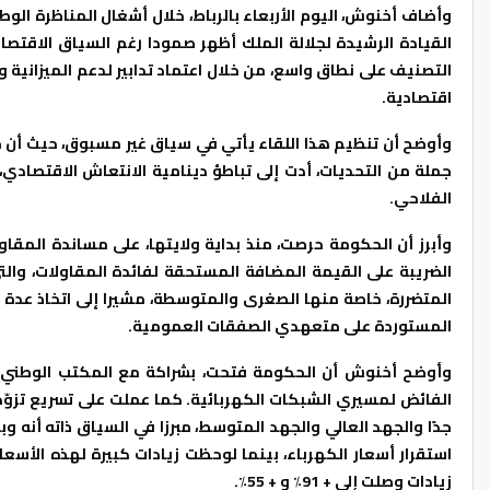
وأضاف أخنوش، اليوم الأربعاء بالرباط، خلال أشغال المناظرة الو
القيادة الرشيدة لجلالة الملك أظهر صمودا رغم السياق الاقت
التصنيف على نطاق واسع، من خلال اعتماد تدابير لدعم الميزانية وال
اقتصادية.
جملة من التحديات، أدت إلى تباطؤ دينامية الانتعاش الاقتصادي
الفلاحي.
وأبرز أن الحكومة حرصت، منذ بداية ولايتها، على مساندة المق
المتضررة، خاصة منها الصغرى والمتوسطة، مشيرا إلى اتخاذ عدة إ
المستوردة على متعهدي الصفقات العمومية.
وأوضح أخنوش أن الحكومة فتحت، بشراكة مع المكتب الوطني للكه
الفائض لمسيري الشبكات الكهربائية. كما عملت على تسريع تزوّد 
جدًا والجهد العالي والجهد المتوسط، مبرزا في السياق ذاته أنه وب
استقرار أسعار الكهرباء، بينما لوحظت زيادات كبيرة لهذه الأسع
زيادات وصلت إلى + 91٪ و + 55٪.