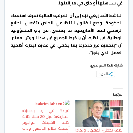
في سياستها أو حتى في ميزانيتها.
الناشط الأمازيغي نبّه إلى أن الظرفية الحالية تعرف استعداد
الحكومة لوضع القانون التنظيمي الخاص بتفعيل الطابع
الرسمي للغة الأمازيغية، ما يقتضي، من باب المسؤولية
الوطنية، في نظره، أن ينخرط الجميع في هذا الورش، معتبرا
أن “بنحمزة غير منخرط بما يكفي في عصره ليدرك أهمية
العمل الذي ينجز”.
شارك هذا الموضوع:
المزيد
مرتبط
قراءة في رد بنحمزة:
الامازيغية قبل 20 سنة كانت
كلام الشيخات ..واليوم
أصبحت كلام الدستور وداك
كيف يخطئ الفقهاء ولماذا