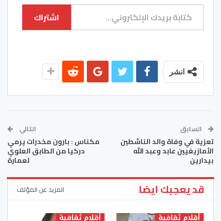
كتابة بريدك الإلكتروني...
اشتراك
انشر
السابق
التالي
تعزية في وفاة والد الناشطين
مكناس : بارون مخدرات يرمي
الأمازيغيين عابد وعبد الله
دركيا من الطابق العلوي
بيدارين
لعمارة
قد يعجبك ايضا
المزيد عن المؤلف
أقلام ثقافية
أقلام ثقافية