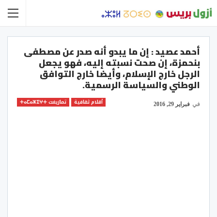
أحمد عصيد : إن ما يبدو أنه صدر عن مصطفى
بنحمزة، إن صحت نسبته إليه، فهو يجعل
الرجل خارج الإسلام، وأيضا خارج التوافق
الوطني والسياسة الرسمية.
أقلام ثقافية
تمازيغت ⵜⴰⵎⴰⵣⵉⵖⵜ
في
فبراير 29, 2016