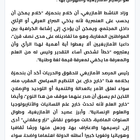
وزاد الناشط الأمازيغي، أن كلام بنحمزة، “كلام يمكن أن
يحسب على العنصرية لأنه يذكي الصراع العرقي أو الإثني
داخل المجتمع، ويمكن أن يؤدي إلى إشاعة الكراهية بين
المواطنين المغاربة، وهو ما تفاديناه على مدى نصف قرن”،
داعيا الأمازيغيين ألا يعطوا أية أهمية لهذا الرأي وأن
يعتبروه “خطأ لشخص أساء التقدير وليس له من العلم
والمعرفة ما يكفي لمعرفة قيمة لغة وطنية”.
رئيس المرصد الأمازيغي للحقوق والحريات أكد أن بنحمزة
بكلامه هذا “خارج حتى عن التنظيم السياسي المقرب منه،
سواء تعلق الأمر بالعدالة والتنمية أو التوحيد والإصلاح،
اللذين لم يسبق أن صدر عنهما موقف من هذا النوع”، وأيضا
“خارج العلم لأنه تحدث خارج علم اللسانيات والأنتربولوجيا
والعلوم الإنسانية”. وأبرز عصيد أن الأمازيغية، وطوال
السنوات الماضية، كانت موضوع نقاش “نيّر وعقلاني” أدى
إلى ترسيمها والاعتراف بها، وجعل منها ورشا ثقافيا
وهوياتيا ولغويا كبيرا أعطته الدولة اهتماما واضحا، سواء