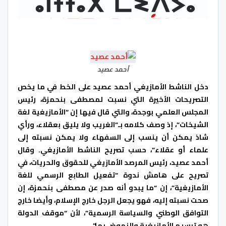
أحمد عصيد
دخل الناشط الأمازيغي أحمد عصيد على الخط في ما يخص
التصريحات الأخيرة التي نسبت لمصطفى بنحمزة، رئيس
المجلس العلمي بوجدة، والتي قال فيها إن “الأمازيغية لغة
الشيخات”، إذ وصف كلامه بـ”الغريب ولا يليق بعقلاء، ورأي
شاذ يمكن أن ينسب إلى السفهاء ولا يمكن نسبته إلى
علماء أو عقلاء”، حسب تصريح الناشط الأمازيغي. وقال
أحمد عصيد، رئيس المرصد الأمازيغي للحقوق والحريات، في
تصريح على هامش ندوة “تفعيل الطابع الرسمي للغة
الأمازيغية”، إن “ما يبدو أنه صدر عن مصطفى بنحمزة، إن
صحت نسبته إليه، فهو يجعل الرجل خارج الإسلام، وأيضا خارج
التوافق الوطني والسياسة الرسمية”، لأن “موقف الدولة
هو ترسيم الأمازيغية والنهوض بها”.