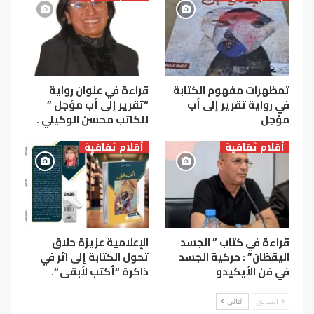
تمظهرات مفهوم الكتابة
قراءة في عنوان رواية
في رواية تقرير إلى أب
“تقرير إلى أب مؤجل ”
مؤجل
للكاتب محسن الوكيلي .
أقلام ثقافية
أقلام ثقافية
قراءة في كتاب ” الجسد
الإعلامية عزيزة حلاق
اليقظان” : حركية الجسد
تحول الكتابة إلى اثر في
في فن الأيكيدو
ذاكرة “أكتب لأبقى “.
السابق
التالي