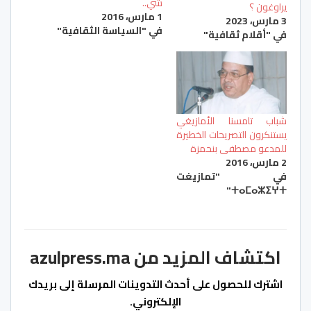
شي..
يراوغون ؟
1 مارس، 2016
3 مارس، 2023
في "السياسة الثقافية"
في "أقلام ثقافية"
شباب تامسنا الأمازيغي
يستنكرون التصريحات الخطيرة
للمدعو مصطفى بنحمزة
2 مارس، 2016
في "تمازيغت
ⵜⴰⵎⴰⵣⵉⵖⵜ"
اكتشاف المزيد من azulpress.ma
اشترك للحصول على أحدث التدوينات المرسلة إلى بريدك
الإلكتروني.