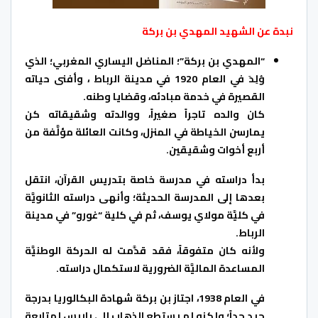
نبدة عن الشهيد المهدي بن بركة
“المهدي بن بركة”؛ المناضل اليساري المغربي؛ الذي
وُلِدَ في العام 1920 في مدينة الرباط ، وأفنى حياته
القصيرة في خدمة مبادئه، وقضايا وطنه.
كان والده تاجراً صغيراً، ووالدته وشقيقاته كن
يمارسن الخياطة في المنزل، وكانت العائلة مؤلَّفة من
أربع أخوات وشقيقين.
بدأ دراسته في مدرسة خاصة بتدريس القرآن، انتقل
بعدها إلى المدرسة الحديثة؛ وأنهى دراسته الثانويَّة
في كليَّة مولاي يوسف، ثم في كلية “غورو” في مدينة
الرباط.
ولأنه كان متفوقاً، فقد قدَّمت له الحركة الوطنيَّة
المساعدة الماليَّة الضرورية لاستكمال دراسته.
في العام 1938، اجتاز بن بركة شهادة البكالوريا بدرجة
جيد جداً؛ ولكنه لم يستطع الذهاب إلى باريس لمتابعة