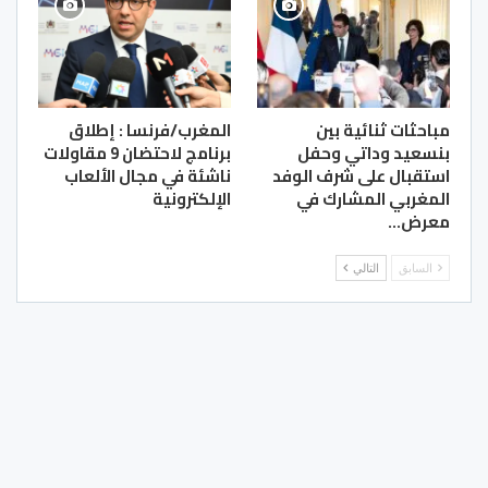
مباحثات ثنائية بين
المغرب/فرنسا : إطلاق
بنسعيد وداتي وحفل
برنامج لاحتضان 9 مقاولات
استقبال على شرف الوفد
ناشئة في مجال الألعاب
المغربي المشارك في
الإلكترونية
معرض…
السابق
التالي