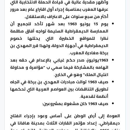
وأظهر مقدرة عالية في قيادة الحملة الانتخابية التي
عرفها المغرب بمناسبة إجراء أول اقتراع عام بعد مرور
أكثر من سبع سنوات على الاعتراف بالاستقلال.
يوم 15 يونيو 1963 بعد شهر تأكد للجميع أن
الممارسة الديمقراطية السليمة تواجه آفاق مظلمة
نظرا للمواقع الخطيرة التي يحتلها خصوم
الديمقراطية في أجهزة الدولة، ولهذا قرر المهدي بن
بركة مغادرة المغرب.
1963يوليوز، صدر حكم غيابي بالإعدام في حقه بعد
اتهامه بالمشاركة فيما سمي ب “مؤامرة و محاولة
اغتيال الملك” وهو في الخارج.
صيف 1963 توالت مبادرات المهدي بن بركة في اتجاه
تطويق التناقضات بين العواصم العربية التي تحكمها
أنظمة تقدمية.
صيف 1963 كان مشغولا بمشروعين:
العودة إلى أرض الوطن على أساس وعود بإجراء انفتاح
ديمقراطي. إعداد مؤتمر القارات الثلاث بمدينة هافانا في