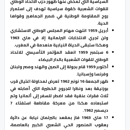
السياسية التي تمخض عنها ظهور حزب الاتحاد الوطني
للقوات الشعبية كقوة سياسية تهدف إلى استمرار
روح المقاومة الوطنية في ضمير الجماهير وقواها
الحية.
أبريل 1959 انتهت مهام المجلس الوطني الاستشاري
ولن تجري الانتخابات البرلمانية إلا في ماي 1963
وهكذا ستبقى الحياة النيابية منعدمة في المغرب.
6 سبتمبر 1959 انعقد المؤتمر التأسيسي للاتحاد
الوطني للقوات الشعبية بالدار البيضاء
أكتوبر 1959 قام بجولة إلى الصين والهند ومصر ولبنان
وفرنسا وإسبانيا.
ظهر الجمعة 16 نونبر 1962 تعرض لمحاولة اغتيال قرب
بوزنيقة بعد ونظرا للجروح الخطيرة التي أصابته في
ثلاث فقرات عنقية فقد اضطر للسفر إلى ألمانيا وتم
استبعاده هكذا من معركة مقاطعة استفتاء 7
ديسمبر 1962.
17 ماي 1963 فاز بمقعد بالبرلمان نيابة عن دائرة
يعقوب المنصور الحي الشعبي الكبير بالعاصمة،