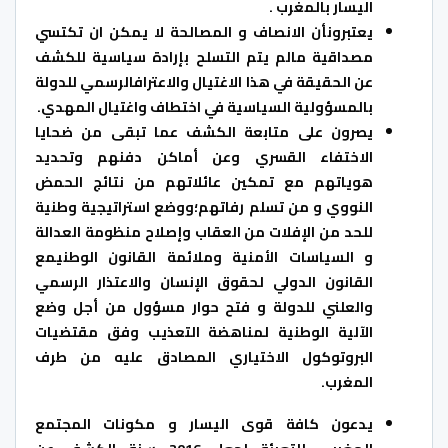
اليسار بالمغرب .
يعتبرونأن الانصاف و المصالحة لا يمكن ان تكتسي
مصداقية مالم يتم التسلح بإرادة سياسية للكشف
عن الحقيقة في هذا الاغتيال والاعترافالرسمي للدولة
بالمسؤولية السياسية في اختطاف واغتيال المهدي.
يصرون على متابعة الكشف عما تبقى من ضحايا
الاختفاء القسري وعن أماكن دفنهم وتحديد
هوياتهم مع تمكين عائلاتهم من نتائج الحمض
النووي و من تسلم رفاتهم؛ووضع استراتيجية وطنية
للحد من الإفلات من العقاب وإصلاح منظومة العدالة
و السياسات الأمنية وملائمة القانون الوطنيمع
القانون الدولي لحقوق الإنسان والاعتذار الرسمي
والعلني للدولة و فتح حوار مسؤول من أجل وضع
الآلية الوطنية لمناهضة التعذيب وفق مقتضيات
البروتوكول الاختياري المصادق عليه من طرف
المغرب.
يدعون كافة قوى اليسار و مكونات المجتمع