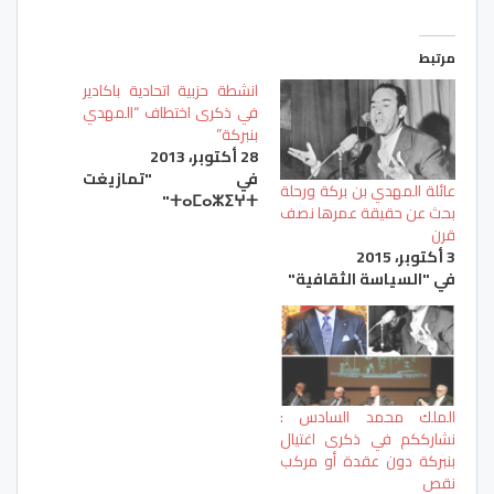
مرتبط
انشطة حزبية اتحادية باكادير
في ذكرى اختطاف “المهدي
بنبركة”
28 أكتوبر، 2013
في "تمازيغت
عائلة المهدي بن بركة ورحلة
ⵜⴰⵎⴰⵣⵉⵖⵜ"
بحث عن حقيقة عمرها نصف
قرن
3 أكتوبر، 2015
في "السياسة الثقافية"
الملك محمد السادس :
نشارككم في ذكرى اغتيال
بنبركة دون عقدة أو مركب
نقص