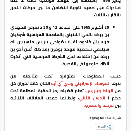
يناير 1966. بالإضافة إلى مهامه الوطنية كانت له عدة
مبادرات على صعيد تقوية التضامن ما بين حركات التحرر
بالقارات الثلاث.
29 أكتوبر 1965 على الساعة 12 و 30 د تعرض للمهدي
بن بركة بالحي اللاتيني بالعاصمة الفرنسية شرطيان
فرنسيان قادوه لفيلا بضواحي باريس متسببين انه
سيلتقي شخصية مهمة يومين بعد ذلك أعلن أخو بن
بركة عن إختفاءه لدى الشرطة الفرنسية التي أنكرت
آنذاك ضلوعها في القضية.
حسب المعلومات المتوفره تمت متابعته من
طرف
الموساد
الإسرائيلي
وسي آي آيه
اللتان كانتا تخبران كل
من
الرباط
وباريس
. تعتبر قضيته رمز الحقبة المظلمة تحت
حكم ا
الحسن الثاني
، ولطالما جمدت العلاقات الثنائية
بين
فرنسا
والمغرب
.
شارك هذا الموضوع:
المزيد