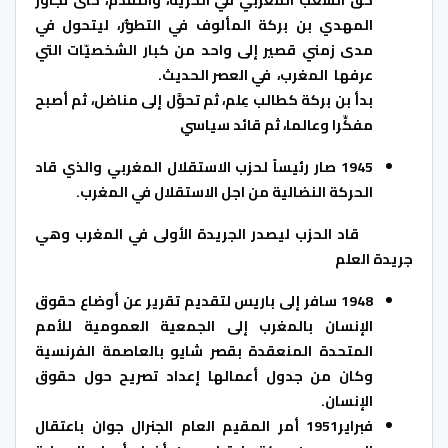
المهدي بن بركة المألوف في التطوُّر، ليتحول في
مدى زمني قصير إلى واحد من كبار الشخصيّات التي
عرفها المغرب، في العصر الحديث.
بدأ بن بركة كطالب عِلم، ثم تحوَّل إلى مناضل، ثم أصبح
مفكِّرا وعالما، ثم قائد سياسي
1945 صار رئيساً لحزب الاستقلال المغربي والذي قاد
الحركة النضالية من اجل الاستقلال في المغرب.
قاد الحزب ليصدر الجريدة الأولى في المغرب وهي
جريدة العلم
1948 سافر إلى باريس لتقديم تقرير عن أوضاع حقوق
الإنسان بالمغرب إلى الجمعية العمومية للأمم
المتحدة المنعقدة بقصر شايو بالعاصمة الفرنسية
وكان من جدول أعمالها إعداد تصريح حول حقوق
الإنسان.
فبراير1951 أمر المقيم العام الجنرال جوان باعتقال