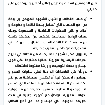
فإن الموقعين اسفله يصدرون إعلان أكادير و يؤكدون على
ما يلي:
أن ملف اختطاف و اغتيال الشهيد المهدي بن بركة
من أكبر الملفات التي تساءل بلادنا نظاما و حكومة و
أحزابا و باقي المكونات النقابية و الجمعوية ،وذلك
لغياب الإرادة السياسية للكشف عن الحقيقة كاملة
عن ملابسات هذا الاختطاف و الاغتيال و الجهات التي
تقف وراءه من داخل المغرب و خارجه.
يعتبرون فكر الشهيد, لما يحتله من مكانة في تاريخ
الحركات اليسارية موروثا نضاليا مشتركا لكل قوى
اليسار و مدخلا لتوحيده و ورشا مفتوحا لاشتغاله.
يرونأن كل الشعارات الداعية لطي سنوات الجمر و
الرصاص ، لايمكن لها أن تكتسي مصداقية مالم يتم
الكشف عن الحقيقة كاملة لهذا الملف الذي تعرض
للتسويف و التمطيط لطمس الحقيقة عن مسؤولية
الدولة المغربية بتواطؤ مع أجهزة أجنبية في هذه
الجريمة الدولية التي غيبت واحدا من أكبر اقطاب