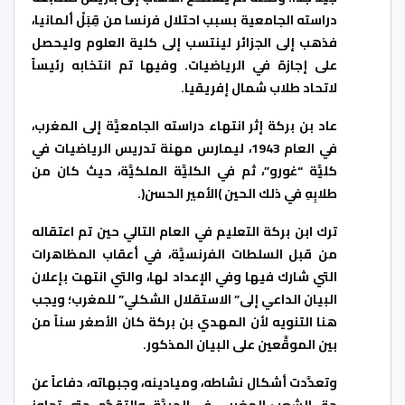
دراسته الجامعية بسبب احتلال فرنسا من قِبَلْ ألمانيا،
فذهب إلى الجزائر لينتسب إلى كلية العلوم وليحصل
على إجازة في الرياضيات. وفيها تم انتخابه رئيساً
لاتحاد طلاب شمال إفريقيا.
عاد بن بركة إثر انتهاء دراسته الجامعيَّة إلى المغرب،
في العام 1943، ليمارس مهنة تدريس الرياضيات في
كليَّة “غورو”، ثم في الكليَّة الملكيَّة، حيث كان من
طلابِهِ في ذلك الحين )الأمير الحسن(.
ترك ابن بركة التعليم في العام التالي حين تم اعتقاله
من قبل السلطات الفرنسيَّة، في أعقاب المظاهرات
التي شارك فيها وفي الإعداد لها، والتي انتهت بإعلان
البيان الداعي إلى” الاستقلال الشكلي” للمغرب؛ ويجب
هنا التنويه لأن المهدي بن بركة كان الأصغر سناً من
بين الموقِّعين على البيان المذكور.
وتعدَّدت أشكال نشاطه، وميادينه، وجبهاته، دفاعاً عن
حق الشعب المغربي في الحريَّة، والتقدُّم، حتى تجاوز