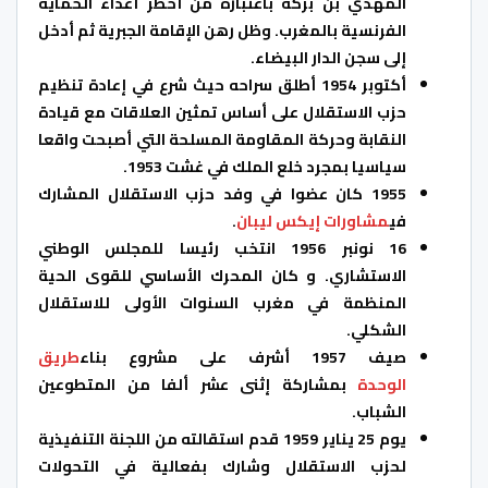
المهدي بن بركة باعتباره من أخطر أعداء الحماية
الفرنسية بالمغرب. وظل رهن الإقامة الجبرية ثم أدخل
إلى سجن الدار البيضاء.
أكتوبر 1954 أطلق سراحه حيث شرع في إعادة تنظيم
حزب الاستقلال على أساس تمثين العلاقات مع قيادة
النقابة وحركة المقاومة المسلحة التي أصبحت واقعا
سياسيا بمجرد خلع الملك في غشت 1953.
1955 كان عضوا في وفد حزب الاستقلال المشارك
في
مشاورات إيكس ليبان
.
16 نونبر 1956 انتخب رئيسا للمجلس الوطني
الاستشاري. و كان المحرك الأساسي للقوى الحية
المنظمة في مغرب السنوات الأولى للاستقلال
الشكلي.
صيف 1957 أشرف على مشروع بناء
طريق
الوحدة
بمشاركة إثنى عشر ألفا من المتطوعين
الشباب.
يوم 25 يناير 1959 قدم استقالته من اللجنة التنفيذية
لحزب الاستقلال وشارك بفعالية في التحولات